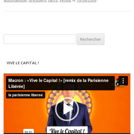
automatique
,
président
,
tarifs
,
veolia
, le
10/09/2009
.
Rechercher :
VIVE LE CAPITAL !
Lecteur
vidéo