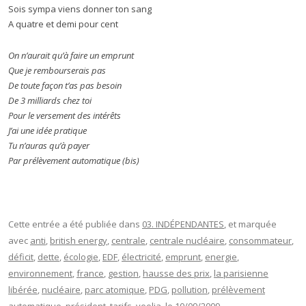
Sois sympa viens donner ton sang
A quatre et demi pour cent
On n’aurait qu’à faire un emprunt
Que je rembourserais pas
De toute façon t’as pas besoin
De 3 milliards chez toi
Pour le versement des intérêts
J’ai une idée pratique
Tu n’auras qu’à payer
Par prélèvement automatique (bis)
Cette entrée a été publiée dans
03. INDÉPENDANTES
, et marquée
avec
anti
,
british energy
,
centrale
,
centrale nucléaire
,
consommateur
,
déficit
,
dette
,
écologie
,
EDF
,
électricité
,
emprunt
,
energie
,
environnement
,
france
,
gestion
,
hausse des prix
,
la parisienne
libérée
,
nucléaire
,
parc atomique
,
PDG
,
pollution
,
prélèvement