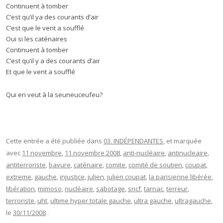
Continuent à tomber
C’est qu’il ya des courants d’air
C’est que le vent a soufflé
Oui si les caténaires
Continuent à tomber
C’est qu’il y a des courants d’air
Et que le vent a soufflé
Qui en veut à la seuneuceufeu?
Cette entrée a été publiée dans
03. INDÉPENDANTES
, et marquée
avec
11 novembre
,
11 novembre 2008
,
anti-nucléaire
,
antinucleaire
,
antiterroriste
,
bavure
,
caténaire
,
comite
,
comité de soutien
,
coupat
,
extreme
,
gauche
,
injustice
,
julien
,
julien coupat
,
la parisienne libérée
,
libération
,
mimoso
,
nucléaire
,
sabotage
,
sncf
,
tarnac
,
terreur
,
terroriste
,
uht
,
ultime hyper totale gauche
,
ultra gauche
,
ultragauche
,
le
30/11/2008
.