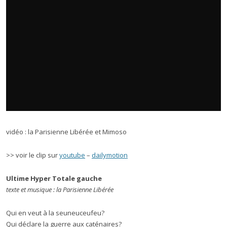
vidéo : la Parisienne Libérée et Mimoso
>> voir le clip sur
youtube
–
dailymotion
Ultime Hyper Totale gauche
texte et musique : la Parisienne Libérée
Qui en veut à la seuneuceufeu?
Qui déclare la guerre aux caténaires?