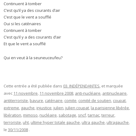
Continuent à tomber
C’est qu’il ya des courants d’air
C’est que le vent a soufflé
Oui si les caténaires
Continuent à tomber
C’est qu’il y a des courants d’air
Et que le vent a soufflé
Qui en veut à la seuneuceufeu?
Cette entrée a été publiée dans
03. INDÉPENDANTES
, et marquée
avec
11 novembre
,
11 novembre 2008
,
anti-nucléaire
,
antinucleaire
,
antiterroriste
,
bavure
,
caténaire
,
comite
,
comité de soutien
,
coupat
,
extreme
,
gauche
,
injustice
,
julien
,
julien coupat
,
la parisienne libérée
,
libération
,
mimoso
,
nucléaire
,
sabotage
,
sncf
,
tarnac
,
terreur
,
terroriste
,
uht
,
ultime hyper totale gauche
,
ultra gauche
,
ultragauche
,
le
30/11/2008
.