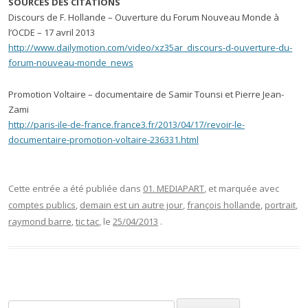
SOURCES DES CITATIONS
Discours de F. Hollande – Ouverture du Forum Nouveau Monde à
l’OCDE – 17 avril 2013
http://www.dailymotion.com/video/xz35ar_discours-d-ouverture-du-
forum-nouveau-monde_news
Promotion Voltaire – documentaire de Samir Tounsi et Pierre Jean-
Zami
http://paris-ile-de-france.france3.fr/2013/04/17/revoir-le-
documentaire-promotion-voltaire-236331.html
Cette entrée a été publiée dans
01. MEDIAPART
, et marquée avec
comptes publics
,
demain est un autre jour
,
françois hollande
,
portrait
,
raymond barre
,
tic tac
, le
25/04/2013
.
Rechercher :