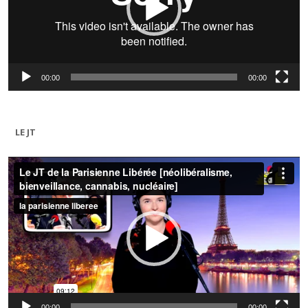
00:00
00:00
LE JT
Lecteur
vidéo
00:00
00:00