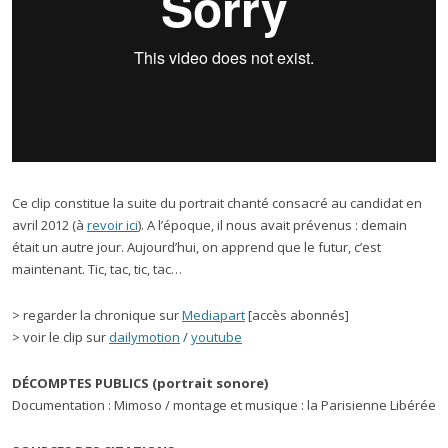
Ce clip constitue la suite du portrait chanté consacré au candidat en
avril 2012 (à
revoir ici
). A l’époque, il nous avait prévenus : demain
était un autre jour. Aujourd’hui, on apprend que le futur, c’est
maintenant. Tic, tac, tic, tac…
> regarder la chronique sur
Mediapart
[accès abonnés]
> voir le clip sur
dailymotion
/
youtube
DÉCOMPTES PUBLICS (portrait sonore)
Documentation : Mimoso / montage et musique : la Parisienne Libérée