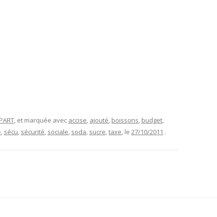
APART
, et marquée avec
accise
,
ajouté
,
boissons
,
budget
,
e
,
sécu
,
sécurité
,
sociale
,
soda
,
sucre
,
taxe
, le
27/10/2011
.