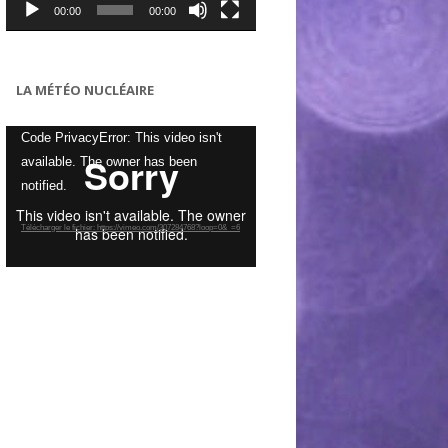
00:00
00:00
LA MÉTÉO NUCLÉAIRE
Lecteur
Code PrivacyError: This video isn't
vidéo
available. The owner has been
notified.
Télécharger le fichier: https://vimeo.com/307284768?loop=0&_=6