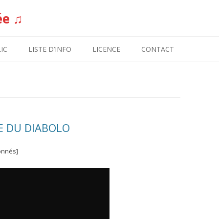
ée ♫
Aller au contenu
IC
LISTE D’INFO
LICENCE
CONTACT
LE DU DIABOLO
onnés]