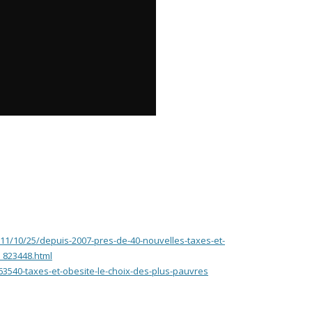
011/10/25/depuis-2007-pres-de-40-nouvelles-taxes-et-
_823448.html
63540-taxes-et-obesite-le-choix-des-plus-pauvres