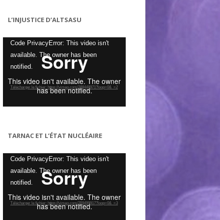
L’INJUSTICE D’ALTSASU
Lecteur
Code PrivacyError: This video isn't
vidéo
available. The owner has been
notified.
Télécharger le fichier: https://vimeo.com/288448971?loop=0&_=2
TARNAC ET L’ÉTAT NUCLÉAIRE
Lecteur
Code PrivacyError: This video isn't
vidéo
available. The owner has been
notified.
Télécharger le fichier: https://vimeo.com/259499917?loop=0&_=3