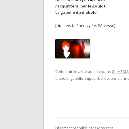
J’acquitterai par le goulot
La gabelle du diabolo
[citations N. Sarkozy / V. Pécresse]
Cette entrée a été publiée dans
01. MEDI
diabolo
,
gabelle
,
impot
,
libérée
,
parisienn
Fièrement propulsé par WordPress