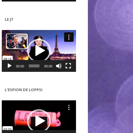
LE JT
Lecteur
vidéo
00:00
00:00
L’ESPION DE LOPPSI
Lecteur
vidéo