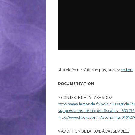
si la vidéo ne s’affiche pas, suivez
ce lien
DOCUMENTATION
> CONTEXTE DE LA TAXE SODA
http://www.lemonde.fr/politique/article/2
suppressions-de-niches-fiscales_1593438
http://www.liberation.fr/economie/010123
> ADOPTION DE LA TAXE À L’ASSEMBLÉE