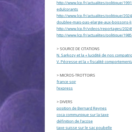
http://www.lcp.fr/actualites/politique/19
edulcorants
http://www.lcp.fr/actualites/politique/20
doublee-mais-pas-elargie-aux-boissons-li
http://www.lcp.fr/videos/reportages/2024
http://www.lcp.fr/actualites/politique/198
> SOURCE DE CITATIONS
N. Sarkozy et la « lucidité de nos compatri
V. Pécresse et la « fiscalité comportement
> MICROS-TROTTOIRS
france soir
l’express
> DIVERS
position de Bernard Reynes
coca communique sur la taxe
définition de l’accise
taxe suisse sur le sac poubelle