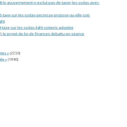
918-le-gouvernement-n-exclut-pas-de-taxer-les-sodas-avec-
245-taxe-sur-les-sodas-pecresse-propose-qu-elle-soit-
ght
9-taxe-sur-les-sodas-light-compris-adoptee
51-le-projet-de-loi-de-finances-debattu-en-seance
otes »
(22’20)
ale »
(19’40)