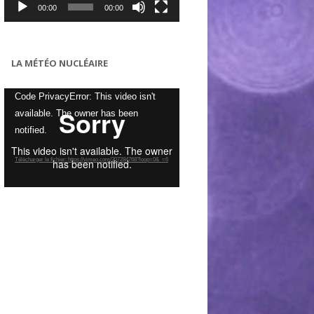
00:00
00:00
LA MÉTÉO NUCLÉAIRE
Lecteur
Code PrivacyError: This video isn't
vidéo
available. The owner has been
notified.
Télécharger le fichier: https://vimeo.com/307284768?loop=0&_=6