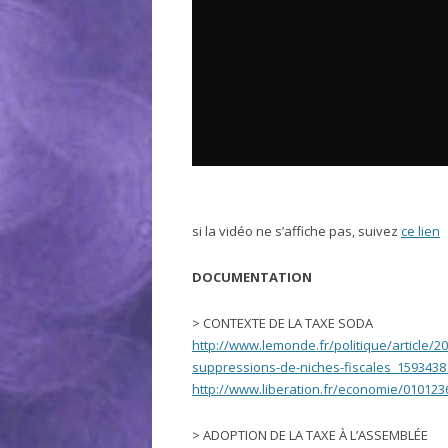
si la vidéo ne s’affiche pas, suivez
ce lien
DOCUMENTATION
> CONTEXTE DE LA TAXE SODA
http://www.lemonde.fr/politique/article/2
suppressions-de-niches-fiscales_1593438
http://www.liberation.fr/economie/010123
> ADOPTION DE LA TAXE À L’ASSEMBLÉE