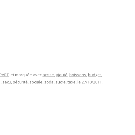
APART
, et marquée avec
accise
,
ajouté
,
boissons
,
budget
,
e
,
sécu
,
sécurité
,
sociale
,
soda
,
sucre
,
taxe
, le
27/10/2011
.