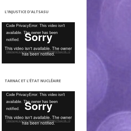
L’INJUSTICE D’ALTSASU
Lecteur
Code PrivacyError: This video isn't
vidéo
available. The owner has been
notified.
Télécharger le fichier: https://vimeo.com/288448971?loop=0&_=2
TARNAC ET L’ÉTAT NUCLÉAIRE
Lecteur
Code PrivacyError: This video isn't
vidéo
available. The owner has been
notified.
Télécharger le fichier: https://vimeo.com/259499917?loop=0&_=3