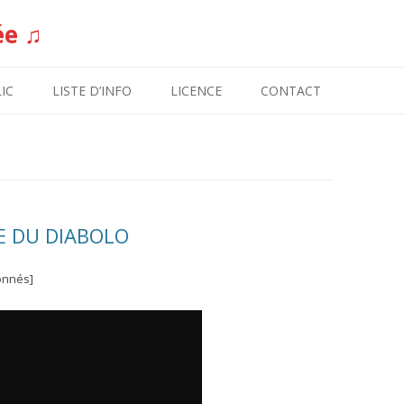
ée ♫
Aller au contenu
IC
LISTE D’INFO
LICENCE
CONTACT
LE DU DIABOLO
onnés]