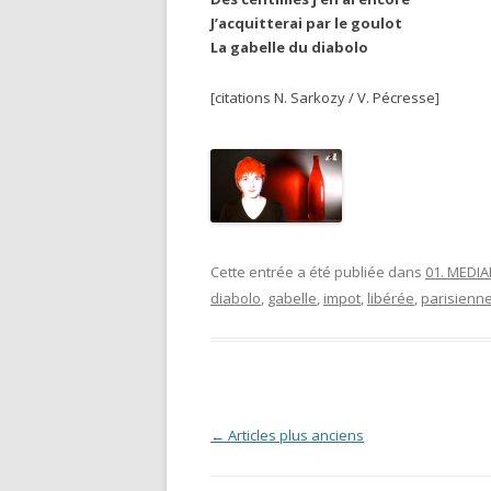
J’acquitterai par le goulot
La gabelle du diabolo
[citations N. Sarkozy / V. Pécresse]
Cette entrée a été publiée dans
01. MEDI
diabolo
,
gabelle
,
impot
,
libérée
,
parisienn
Navigation des articles
←
Articles plus anciens