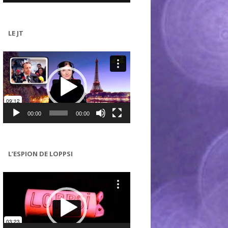
LE JT
Lecteur
vidéo
00:00
00:00
L’ESPION DE LOPPSI
Lecteur
vidéo