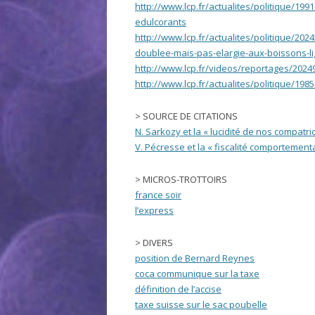
http://www.lcp.fr/actualites/politique/19
edulcorants
http://www.lcp.fr/actualites/politique/20
doublee-mais-pas-elargie-aux-boissons-li
http://www.lcp.fr/videos/reportages/2024
http://www.lcp.fr/actualites/politique/198
> SOURCE DE CITATIONS
N. Sarkozy et la « lucidité de nos compatri
V. Pécresse et la « fiscalité comportement
> MICROS-TROTTOIRS
france soir
l’express
> DIVERS
position de Bernard Reynes
coca communique sur la taxe
définition de l’accise
taxe suisse sur le sac poubelle