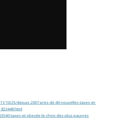
011/10/25/depuis-2007-pres-de-40-nouvelles-taxes-et-
_823448.html
63540-taxes-et-obesite-le-choix-des-plus-pauvres