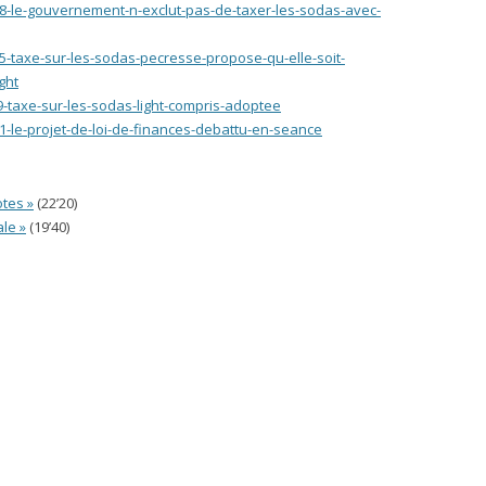
918-le-gouvernement-n-exclut-pas-de-taxer-les-sodas-avec-
245-taxe-sur-les-sodas-pecresse-propose-qu-elle-soit-
ght
9-taxe-sur-les-sodas-light-compris-adoptee
51-le-projet-de-loi-de-finances-debattu-en-seance
otes »
(22’20)
ale »
(19’40)