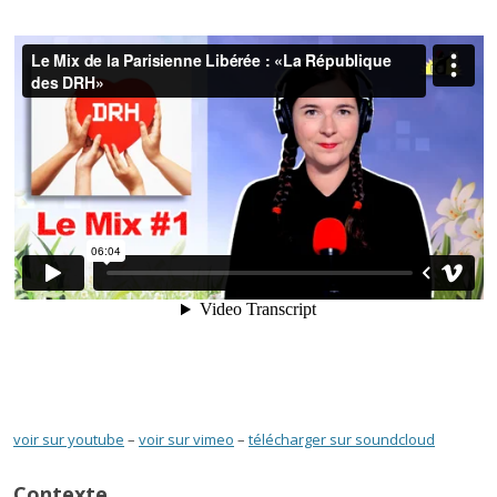
voir sur youtube
–
voir sur vimeo
–
télécharger sur soundcloud
Contexte