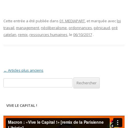
Cette entrée a été publiée dans
01. MEDIAPART
, et marquée avec
loi
travail
,
management
,
néoliberalisme
,
ordonnances
,
pénicaud
,
pré
catelan
,
remix
,
ressources humaines
, le
06/10/2017
.
Navigation des articles
←
Articles plus anciens
Rechercher :
VIVE LE CAPITAL !
Lecteur
vidéo