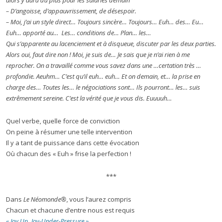
alors y aura du plus pour les salariés demain
– D’angoisse, d’appauvrissement, de désespoir.
– Moi, j’ai un style direct… Toujours sincère… Toujours… Euh… des… Eu…
Euh… apporté au… Les… conditions de… Plan… les…
Qui s’apparente au lacenciement et à disqueue, discuter par les deux parties.
Alors oui, faut dire non ! Moi, je suis de… Je sais que je n’ai rien à me
reprocher. On a travaillé comme vous savez dans une …certation très …
profondie. Aeuhm… C’est qu’il euh… euh… Et on demain, et… la prise en
charge des… Toutes les… le négociations sont… Ils pourront… les… suis
extrêmement sereine. C’est la vérité que je vous dis. Euuuuh…
Quel verbe, quelle force de conviction
On peine à résumer une telle intervention
Il y a tant de puissance dans cette évocation
Où chacun des « Euh » frise la perfection !
***
Dans
Le Néomonde®
, vous l’aurez compris
Chacun et chacune d’entre nous est requis
« Joy Up, Joy-Under-Pressure »