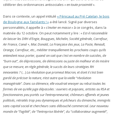
célébrer des ordonnances antisociales
« en toute proximité »
.
Dans ce contexte, un appel intitulé
« Pénicaud au Pré Catelan, le bois
de Boulogne aux fainéants ! »
a été lancé. Signé par diverses
personnalités, il appelle à
« s’inviter en masse »
à ce congrès, dans la
matinée du 12 octobre. On peut notamment y lire :
« Est-il raisonnable
de laisser les DRH d’Engie, Bouygues, Michelin, Société générale, Carrefour,
Air France, Canal +, Mac Donald, La Française des jeux, La Poste, Renault,
Orange, Carrefour, etc., méditer tranquillement les prochains coups qu’ils
entendent nous porter, quand on sait que c’est en nombre de suicides, de
“burn out”, de dépressions, de démissions ou juste de malheur et de misère
que se mesure, en règle générale, le succès de leurs stratégies RH
innovantes ?
(…)
La révolution que promeut Macron, et dont il s’est bien
gardé de préciser la nature, n’est autre que la vieille “révolution
managériale”. Dans sa démence, elle voudrait envoyer au rebut toutes les
formes de vie qu’elle juge dépassées : ouvriers et paysans, artistes au RSA et
fonctionnaires peu portés sur l’entrepreneuriat, chômeurs affamés et jeunes
politisés, retraités trop peu dynamiques et pêcheurs du dimanche, immigrés
sans capital social et chercheurs sans débouché commercial. Leur nouveau
monde de “l’agilité”, de “l’entreprise libérée”, du “collaborateur augmenté”,