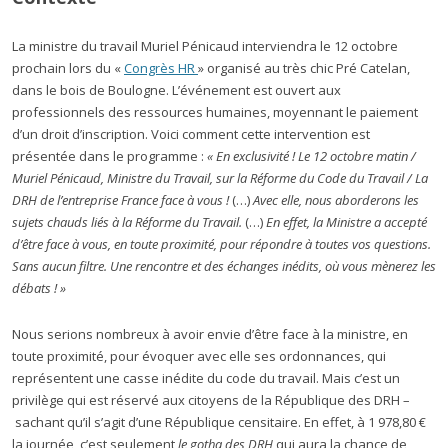
La ministre du travail Muriel Pénicaud interviendra le 12 octobre
prochain lors du «
Congrès HR
» organisé au très chic Pré Catelan,
dans le bois de Boulogne. L’événement est ouvert aux
professionnels des ressources humaines, moyennant le paiement
d’un droit d’inscription. Voici comment cette intervention est
présentée dans le programme :
« En exclusivité ! Le 12 octobre matin /
Muriel Pénicaud, Ministre du Travail, sur la Réforme du Code du Travail / La
DRH de l’entreprise France face à vous !
(…)
Avec elle, nous aborderons les
sujets chauds liés à la Réforme du Travail.
(…)
En effet, la Ministre a accepté
d’être face à vous, en toute proximité, pour répondre à toutes vos questions.
Sans aucun filtre. Une rencontre et des échanges inédits, où vous mènerez les
débats ! »
Nous serions nombreux à avoir envie d’être face à la ministre, en
toute proximité, pour évoquer avec elle ses ordonnances, qui
représentent une casse inédite du code du travail. Mais c’est un
privilège qui est réservé aux citoyens de la République des DRH –
sachant qu’il s’agit d’une République censitaire. En effet, à 1 978,80 €
la journée, c’est seulement
le gotha des DRH
qui aura la chance de