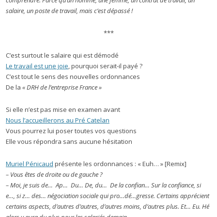
comprendre. Parce qu’un homme, une femme, un contrat de travail, un
salaire, un poste de travail, mais c’est dépassé !
***
C’est surtout le salaire qui est démodé
Le travail est une joie
, pourquoi serait-il payé ?
C’est tout le sens des nouvelles ordonnances
De la
« DRH de l’entreprise France »
Si elle n’est pas mise en examen avant
Nous l’accueillerons au Pré Catelan
Vous pourrez lui poser toutes vos questions
Elle vous répondra sans aucune hésitation
Muriel Pénicaud
présente les ordonnances : « Euh… » [Remix]
– Vous êtes de droite ou de gauche ?
– Moi, je suis de… Ap… Du… De, du… De la confian… Sur la confiance, si
e…, si z… des… négociation sociale qui pro…dé…gresse. Certains apprécient
certains aspects, d’autres d’autres, d’autres moins, d’autres plus. Et… Eu. Hé