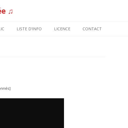
ée ♫
Aller au contenu
IC
LISTE D’INFO
LICENCE
CONTACT
onnés]