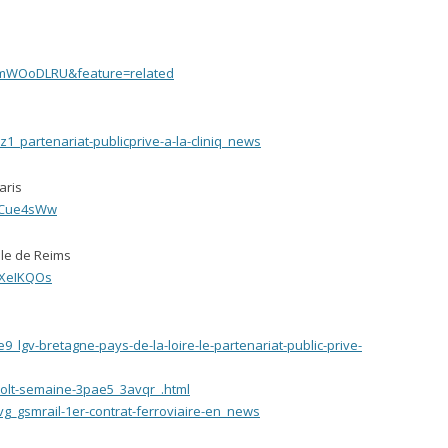
AmWOoDLRU&feature=related
1_partenariat-publicprive-a-la-cliniq_news
Paris
RCue4sWw
ale de Reims
AXeIKQOs
_lgv-bretagne-pays-de-la-loire-le-partenariat-public-prive-
polt-semaine-3pae5_3avqr_.html
g_gsmrail-1er-contrat-ferroviaire-en_news