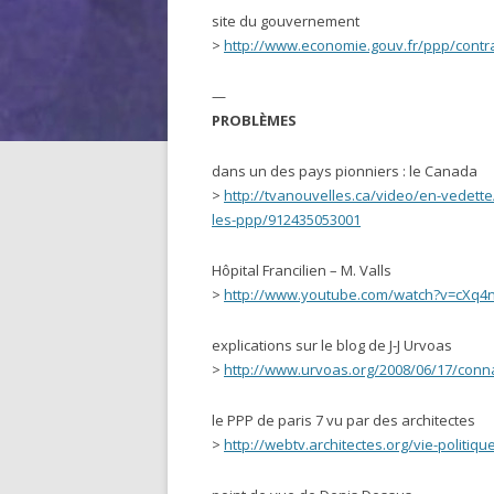
site du gouvernement
>
http://www.economie.gouv.fr/ppp/contra
—
PROBLÈMES
dans un des pays pionniers : le Canada
>
http://tvanouvelles.ca/video/en-vedett
les-ppp/912435053001
Hôpital Francilien – M. Valls
>
http://www.youtube.com/watch?v=cXq4
explications sur le blog de J-J Urvoas
>
http://www.urvoas.org/2008/06/17/conn
le PPP de paris 7 vu par des architectes
>
http://webtv.architectes.org/vie-politiqu