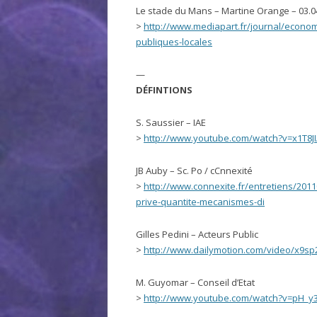
Le stade du Mans – Martine Orange – 03.0
>
http://www.mediapart.fr/journal/econom
publiques-locales
—
DÉFINTIONS
S. Saussier – IAE
>
http://www.youtube.com/watch?v=x1T8
JB Auby – Sc. Po / cCnnexité
>
http://www.connexite.fr/entretiens/2011
prive-quantite-mecanismes-di
Gilles Pedini – Acteurs Public
>
http://www.dailymotion.com/video/x9sp2
M. Guyomar – Conseil d’Etat
>
http://www.youtube.com/watch?v=pH_y3