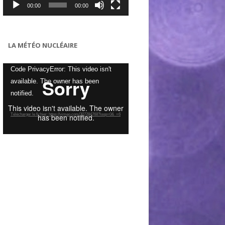
00:00
00:00
LA MÉTÉO NUCLÉAIRE
Lecteur
Code PrivacyError: This video isn't
vidéo
available. The owner has been
notified.
Télécharger le fichier: https://vimeo.com/307284768?loop=0&_=6