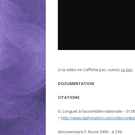
si la vidéo ne s’affiche pas, suivez
ce lien
DOCUMENTATION
CITATIONS
G. Longuet à l’assemblée nationale – 01.06.
>
http://www.dailymotion.com/video/xj4p
documentaire F. Rozot 2009 – à 2’00