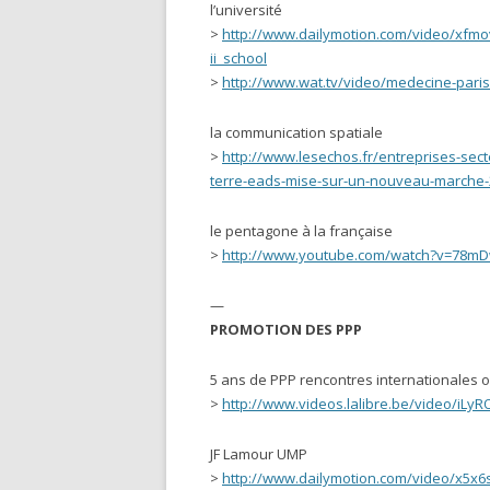
l’université
>
http://www.dailymotion.com/video/xfmovk
ii_school
>
http://www.wat.tv/video/medecine-paris
la communication spatiale
>
http://www.lesechos.fr/entreprises-sec
terre-eads-mise-sur-un-nouveau-marche
le pentagone à la française
>
http://www.youtube.com/watch?v=78m
—
PROMOTION DES PPP
5 ans de PPP rencontres internationales o
>
http://www.videos.lalibre.be/video/iLyR
JF Lamour UMP
>
http://www.dailymotion.com/video/x5x6