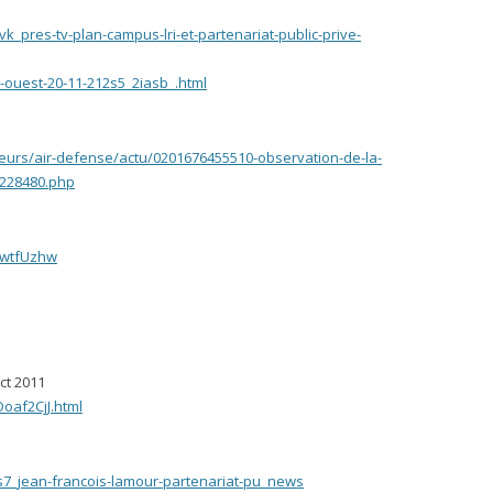
_pres-tv-plan-campus-lri-et-partenariat-public-prive-
-ouest-20-11-212s5_2iasb_.html
teurs/air-defense/actu/0201676455510-observation-de-la-
-228480.php
DwtfUzhw
ct 2011
Ooaf2CjJ.html
s7_jean-francois-lamour-partenariat-pu_news