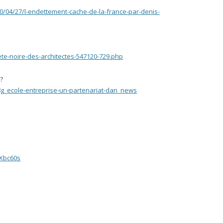
10/04/27/l-endettement-cache-de-la-france-par-denis-
ete-noire-des-architectes-547120-729.php
?
8g_ecole-entreprise-un-partenariat-dan_news
LXbc60s