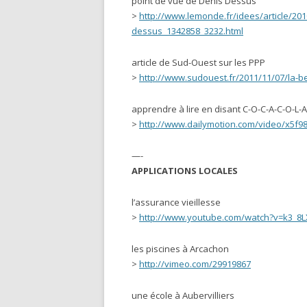
point de vue de Denis Dessus
>
http://www.lemonde.fr/idees/article/20
dessus_1342858_3232.html
article de Sud-Ouest sur les PPP
>
http://www.sudouest.fr/2011/11/07/la-b
apprendre à lire en disant C-O-C-A-C-O-L-A
>
http://www.dailymotion.com/video/x5f9
—-
APPLICATIONS LOCALES
l’assurance vieillesse
>
http://www.youtube.com/watch?v=k3_8
les piscines à Arcachon
>
http://vimeo.com/29919867
une école à Aubervilliers