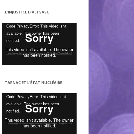
L’INJUSTICE D’ALTSASU
Lecteur
Code PrivacyError: This video isn't
vidéo
available. The owner has been
notified.
Télécharger le fichier: https://vimeo.com/288448971?loop=0&_=2
TARNAC ET L’ÉTAT NUCLÉAIRE
Lecteur
Code PrivacyError: This video isn't
vidéo
available. The owner has been
notified.
Télécharger le fichier: https://vimeo.com/259499917?loop=0&_=3