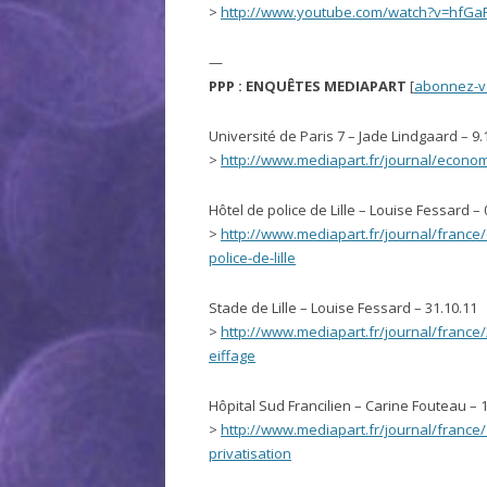
>
http://www.youtube.com/watch?v=hfGa
—
PPP : ENQUÊTES MEDIAPART
[
abonnez-v
Université de Paris 7 – Jade Lindgaard – 9.
>
http://www.mediapart.fr/journal/economi
Hôtel de police de Lille – Louise Fessard – 
>
http://www.mediapart.fr/journal/france
police-de-lille
Stade de Lille – Louise Fessard – 31.10.11
>
http://www.mediapart.fr/journal/france/2
eiffage
Hôpital Sud Francilien – Carine Fouteau – 
>
http://www.mediapart.fr/journal/france/13
privatisation