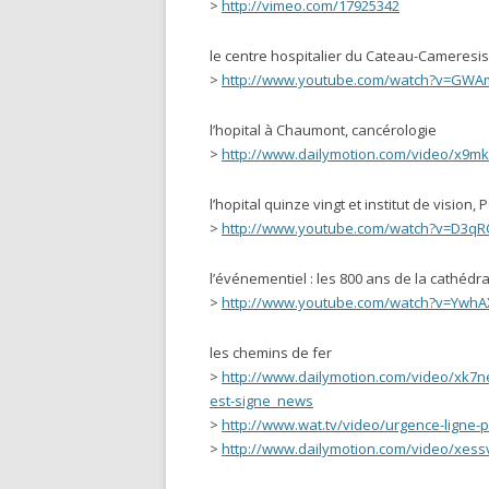
>
http://vimeo.com/17925342
le centre hospitalier du Cateau-Cameresis
>
http://www.youtube.com/watch?v=GW
l’hopital à Chaumont, cancérologie
>
http://www.dailymotion.com/video/x9mkz
l’hopital quinze vingt et institut de vision, 
>
http://www.youtube.com/watch?v=D3q
l’événementiel : les 800 ans de la cathédr
>
http://www.youtube.com/watch?v=Ywh
les chemins de fer
>
http://www.dailymotion.com/video/xk7ne9
est-signe_news
>
http://www.wat.tv/video/urgence-ligne-
>
http://www.dailymotion.com/video/xessv