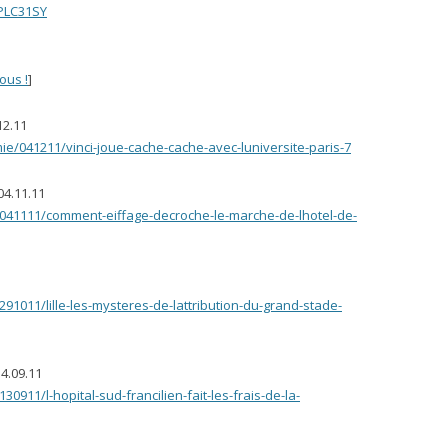
PLC31SY
ous !
]
12.11
e/041211/vinci-joue-cache-cache-avec-luniversite-paris-7
04.11.11
/041111/comment-eiffage-decroche-le-marche-de-lhotel-de-
91011/lille-les-mysteres-de-lattribution-du-grand-stade-
14.09.11
0911/l-hopital-sud-francilien-fait-les-frais-de-la-