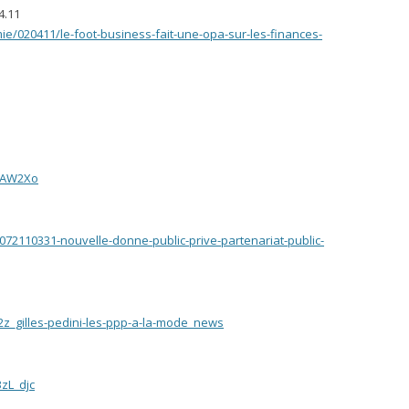
4.11
ie/020411/le-foot-business-fait-une-opa-sur-les-finances-
JIAW2Xo
072110331-nouvelle-donne-public-prive-partenariat-public-
z_gilles-pedini-les-ppp-a-la-mode_news
zL_djc