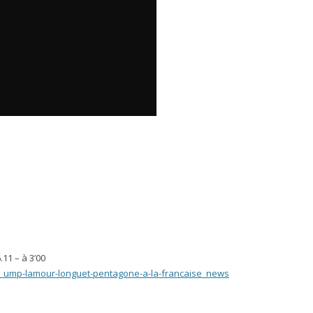
11 – à 3’00
ii_ump-lamour-longuet-pentagone-a-la-francaise_news