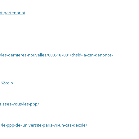
t-partenariat
e/les-dernieres-nouvelles/8805187001/chsld-la-csn-denonce-
n6Zcqio
aissez-vous-les-ppp/
e/le-ppp-de-luniversite-paris-vii-un-cas-decole/