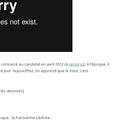
té consacré au candidat en avril 2012 (à
revoir ici
). A l’époque, il
 jour. Aujourd’hui, on apprend que le futur, c’est
cès abonnés]
que : la Parisienne Libérée