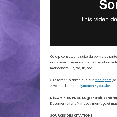
Ce clip constitue la suite du portrait chan
nous avait prévenus : demain était un autre
maintenant. Tic, tac, tic, tac…
> regarder la chronique sur
Mediapart
[ac
> voir le clip sur
dailymotion
/
youtube
DÉCOMPTES PUBLICS (portrait sonore)
Documentation : Mimoso / montage et musi
SOURCES DES CITATIONS