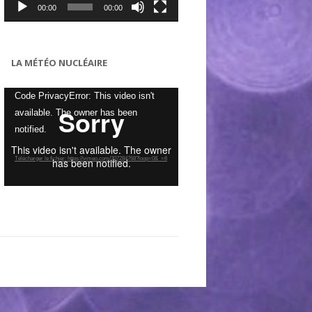
00:00
00:00
LA MÉTÉO NUCLÉAIRE
Lecteur
Code PrivacyError: This video isn't
vidéo
available. The owner has been
notified.
Télécharger le fichier: https://vimeo.com/307284768?loop=0&_=6