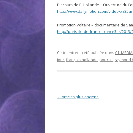
Discours de F. Hollande – Ouverture du F
http://www.dailymotion.com/video/xz35
Promotion Voltaire – documentaire de Sam
http://paris-ile-de-france.france3.fr/2013
Cette entrée a été publiée dans
01. MEDI
jour
,
françois hollande
,
portrait
,
raymond 
Navigation des articles
←
Articles plus anciens