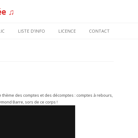
ée ♫
Aller au contenu
IC
LISTE D’INFO
LICENCE
CONTACT
 le thème des comptes et des décomptes : comptes à rebours,
mond Barre, sors de ce corps !