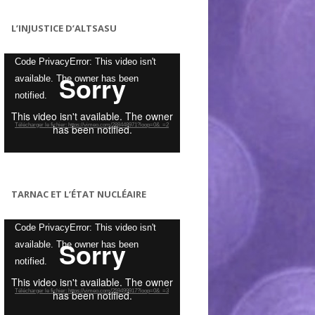
L’INJUSTICE D’ALTSASU
Lecteur
Code PrivacyError: This video isn't
vidéo
available. The owner has been
notified.
Télécharger le fichier: https://vimeo.com/288448971?loop=0&_=2
TARNAC ET L’ÉTAT NUCLÉAIRE
Lecteur
Code PrivacyError: This video isn't
vidéo
available. The owner has been
notified.
Télécharger le fichier: https://vimeo.com/259499917?loop=0&_=3