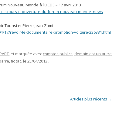
orum Nouveau Monde à l’OCDE – 17 avril 2013
ar_discours-d-ouverture-du-forum-nouveau-monde_news
ir Tounsi et Pierre Jean-Zami
/04/17/revoir-le-documentaire-promotion-voltaire-236331.html
APART
, et marquée avec
comptes publics
,
demain est un autre
barre
,
tic tac
, le
25/04/2013
.
Articles plus récents
→