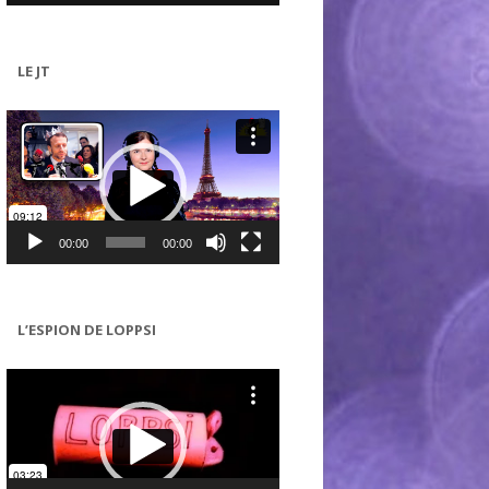
LE JT
Lecteur
vidéo
00:00
00:00
L’ESPION DE LOPPSI
Lecteur
vidéo