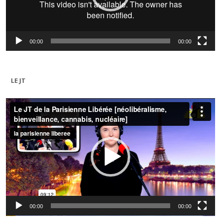
00:00
00:00
LE JT
Lecteur
vidéo
00:00
00:00