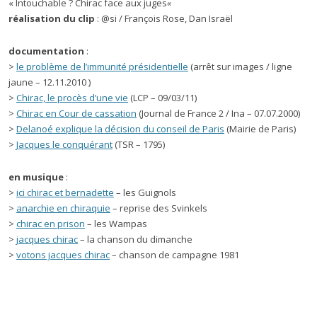
« Intouchable ? Chirac face aux juges
«
réalisation du clip
: @si / François Rose, Dan Israël
documentation
:
>
le problème de l’immunité présidentielle
(arrêt sur images / ligne
jaune – 12.11.2010 )
>
Chirac, le procès d’une vie
(LCP – 09/03/11)
>
Chirac en Cour de cassation
(Journal de France 2 / Ina – 07.07.2000)
>
Delanoé explique la décision du conseil de Paris
(Mairie de Paris)
>
Jacques le conquérant
(TSR – 1795)
en musique
:
>
ici chirac et bernadette
– les Guignols
>
anarchie en chiraquie
– reprise des Svinkels
>
chirac en prison
– les Wampas
>
jacques chirac
– la chanson du dimanche
>
votons jacques chirac
– chanson de campagne 1981