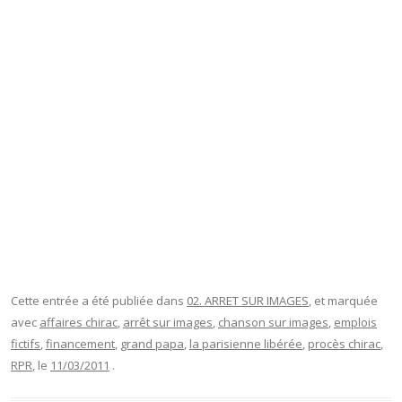
Cette entrée a été publiée dans
02. ARRET SUR IMAGES
, et marquée
avec
affaires chirac
,
arrêt sur images
,
chanson sur images
,
emplois
fictifs
,
financement
,
grand papa
,
la parisienne libérée
,
procès chirac
,
RPR
, le
11/03/2011
.