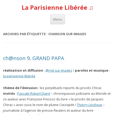
La Parisienne Libérée ♫
Aller au contenu
Menu
ARCHIVES PAR ÉTIQUETTE :
CHANSON SUR IMAGES
ch@nson 9. GRAND PAPA
réalisation et diffusion
:
@rret sur images
/
paroles et musique
:
la parisienne libérée
thème de l’émission
: les perpétuels reports du procès Chirac
invités
:
Pascale Robert Diard
– chroniqueuse judiciaire au Monde et
co-auteur avec Françoise Fressoz du livre « le procès de Jacques
Chirac » avec sous le nom de plume
Cassiopée
/
Thierry Lévêque
–
journaliste à l’agence de presse Reuters et auteur du livre