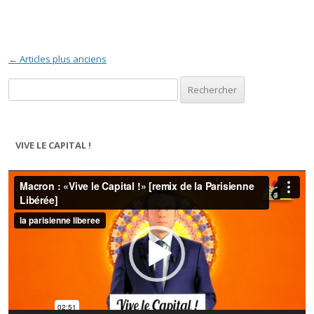
Navigation des articles
←
Articles plus anciens
Rechercher :
VIVE LE CAPITAL !
Lecteur
vidéo