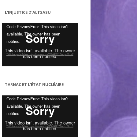
L’INJUSTICE D’ALTSASU
Lecteur
Code PrivacyError: This video isn't
vidéo
available. The owner has been
notified.
Télécharger le fichier: https://vimeo.com/288448971?loop=0&_=2
TARNAC ET L’ÉTAT NUCLÉAIRE
Lecteur
Code PrivacyError: This video isn't
vidéo
available. The owner has been
notified.
Télécharger le fichier: https://vimeo.com/259499917?loop=0&_=3