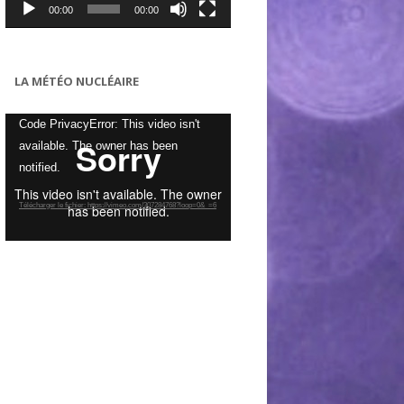
00:00
00:00
LA MÉTÉO NUCLÉAIRE
Lecteur
Code PrivacyError: This video isn't
vidéo
available. The owner has been
notified.
Télécharger le fichier: https://vimeo.com/307284768?loop=0&_=6