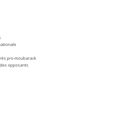
s
nationale
e très pro-moubarack
 des opposants