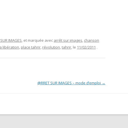
T SUR IMAGES
, et marquée avec
arrêt sur images
,
chanson
a libération
,
place tahrir
,
révolution
,
tahrir
, le
11/02/2011
.
@RRET SUR IMAGES – mode d’emploi
→