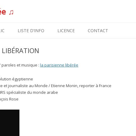
ée ♫
Aller au contenu
IC
LISTE D’INFO
LICENCE
CONTACT
A LIBÉRATION
/ paroles et musique :
la parisienne libérée
volution égyptienne
pte et journaliste au Monde / Etienne Monin, reporter à France
CNRS spécialiste du monde arabe
ançois Rose