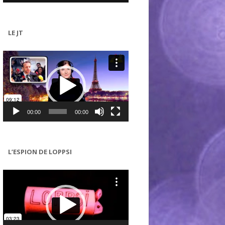
LE JT
Lecteur
vidéo
00:00
00:00
L’ESPION DE LOPPSI
Lecteur
vidéo