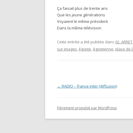
Ça faisait plus de trente ans
Que les jeune générations
Voyaient le même président
Dans la même télévision.
Cette entrée a été publiée dans
02. ARRE
sur images
,
égypte
,
égyptienne
,
place de l
Navigation des articles
←
RADIO – france inter (diffusion)
Fièrement propulsé par WordPress