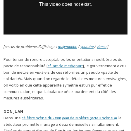
[en cas de problème d’affichage :
dailymotion
/
youtube
/
vimeo
]
Pour tenter de rendre acceptables les orientations néolibérales du
pacte de responsabilité [
cf. article mediapart
], le gouvernement a cru
bon de mettre en vis-à-vis de ces réformes un pseudo «pacte de
solidarité». Mais quand on regarde le détail des mesures envisagées,
on voit bien que cette apparente symétrie est un pur effet de
communication, et que la balance pèse lourdement du côté des
mesures austéritaires.
DON JUAN
Dans une
célèbre scène du
Dom Juan
de Molière (acte II scène 4)
, le
séducteur promet le mariage à deux demoiselles simultanément.
Situées de part et d’autre de Don Juan, les jeunes femmes reçoivent