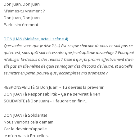
Don Juan, Don Juan
M’aimes-tu vraiment ?
Don Juan, Don Juan
Parle sincèrement
DON JUAN (Molière, acte II scène 4)
Que voulez-vous que je dise ? (…) Est-ce que chacune de vous ne sait pas ce
qui en est, sans qu’il soit nécessaire que je m’explique davantage ? Pourquoi
m’obliger là-dessus à des redites ? Celle à qui j’ai promis effectivement n’a-t-
elle pas en elle-même de quoi se moquer des discours de l’autre, et doit-elle
se mettre en peine, pourvu que j’accomplisse ma promesse ?
RESPONSABILITÉ (à Don Juan) – Tu devrais la prévenir
DON JUAN (à Responsabilité) – Ça ne servirait à rien
SOLIDARITÉ (à Don Juan) – Il faudrait en finir…
DON JUAN (à Solidarité)
Nous verrons cela demain
Car le devoir m’appelle
Je m’en vais à Bruxelles.