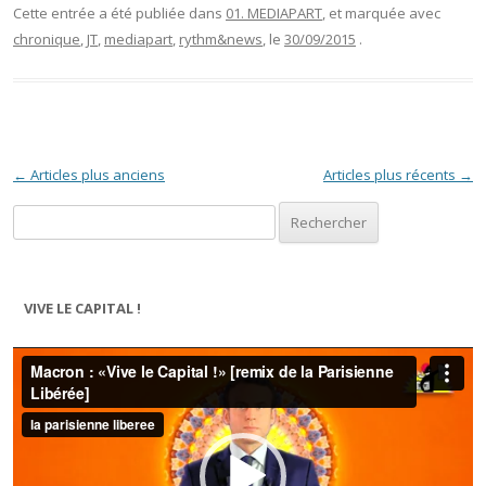
Cette entrée a été publiée dans
01. MEDIAPART
, et marquée avec
chronique
,
JT
,
mediapart
,
rythm&news
, le
30/09/2015
.
Navigation des articles
←
Articles plus anciens
Articles plus récents
→
Rechercher :
VIVE LE CAPITAL !
Lecteur
vidéo