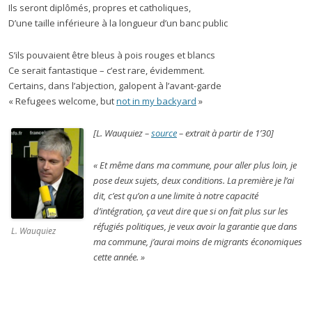
Ils seront diplômés, propres et catholiques,
D’une taille inférieure à la longueur d’un banc public
S’ils pouvaient être bleus à pois rouges et blancs
Ce serait fantastique – c’est rare, évidemment.
Certains, dans l’abjection, galopent à l’avant-garde
« Refugees welcome, but
not in my backyard
»
[L. Wauquiez –
source
– extrait à partir de 1’30]
«
Et même dans ma commune, pour aller plus loin, je
pose deux sujets, deux conditions. La première je l’ai
dit, c’est qu’on a une limite à notre capacité
d’intégration, ça veut dire que si on fait plus sur les
réfugiés politiques, je veux avoir la garantie que dans
L. Wauquiez
ma commune, j’aurai moins de migrants économiques
cette année.
»