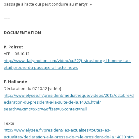
passage à l’acte qui peut conduire au martyr.
»
—–
DOCUMENTATION
P. Poirret
AFP – 06.10.12
http://www.dailymotion.com/video/xu522j_strasbourg-l-homme-tue-
etait-proche-du-passage-a-l-acte_news
F. Hollande
Déclaration du 07.10.12 [vidéo]
http://www.elysee.fr/president/mediatheque/videos/2012/octobre/d
eclaration-du-president-a-la-suite-de-la.14026.html?
search=&xtmc=&xcr=&offset=0&context=null
Texte
http://www.elysee.fr/president/les-actualites/toutes-les-
actualites/declaration-a-la-presse-de-m-le-president-de-la.14030.html