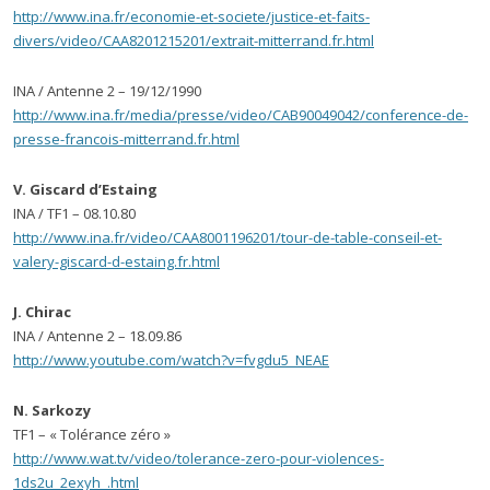
http://www.ina.fr/economie-et-societe/justice-et-faits-
divers/video/CAA8201215201/extrait-mitterrand.fr.html
INA / Antenne 2 – 19/12/1990
http://www.ina.fr/media/presse/video/CAB90049042/conference-de-
presse-francois-mitterrand.fr.html
V. Giscard d’Estaing
INA / TF1 – 08.10.80
http://www.ina.fr/video/CAA8001196201/tour-de-table-conseil-et-
valery-giscard-d-estaing.fr.html
J. Chirac
INA / Antenne 2 – 18.09.86
http://www.youtube.com/watch?v=fvgdu5_NEAE
N. Sarkozy
TF1 – « Tolérance zéro »
http://www.wat.tv/video/tolerance-zero-pour-violences-
1ds2u_2exyh_.html