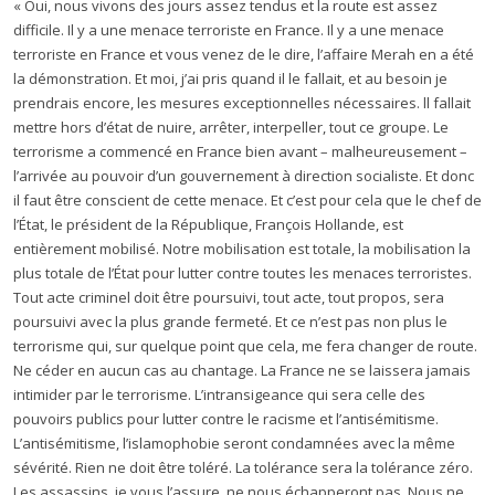
« Oui, nous vivons des jours assez tendus et la route est assez
difficile. Il y a une menace terroriste en France. Il y a une menace
terroriste en France et vous venez de le dire, l’affaire Merah en a été
la démonstration. Et moi, j’ai pris quand il le fallait, et au besoin je
prendrais encore, les mesures exceptionnelles nécessaires. ll fallait
mettre hors d’état de nuire, arrêter, interpeller, tout ce groupe. Le
terrorisme a commencé en France bien avant – malheureusement –
l’arrivée au pouvoir d’un gouvernement à direction socialiste. Et donc
il faut être conscient de cette menace. Et c’est pour cela que le chef de
l’État, le président de la République, François Hollande, est
entièrement mobilisé. Notre mobilisation est totale, la mobilisation la
plus totale de l’État pour lutter contre toutes les menaces terroristes.
Tout acte criminel doit être poursuivi, tout acte, tout propos, sera
poursuivi avec la plus grande fermeté. Et ce n’est pas non plus le
terrorisme qui, sur quelque point que cela, me fera changer de route.
Ne céder en aucun cas au chantage. La France ne se laissera jamais
intimider par le terrorisme. L’intransigeance qui sera celle des
pouvoirs publics pour lutter contre le racisme et l’antisémitisme.
L’antisémitisme, l’islamophobie seront condamnées avec la même
sévérité. Rien ne doit être toléré. La tolérance sera la tolérance zéro.
Les assassins, je vous l’assure, ne nous échapperont pas. Nous ne