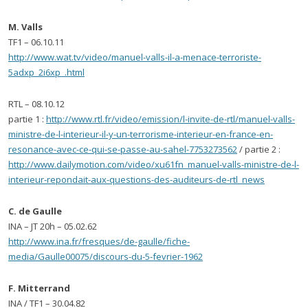
M. Valls
TF1 – 06.10.11
http://www.wat.tv/video/manuel-valls-il-a-menace-terroriste-
5adxp_2i6xp_.html
RTL – 08.10.12
partie 1 :
http://www.rtl.fr/video/emission/l-invite-de-rtl/manuel-valls-
ministre-de-l-interieur-il-y-un-terrorisme-interieur-en-france-en-
resonance-avec-ce-qui-se-passe-au-sahel-7753273562
/ partie 2 :
http://www.dailymotion.com/video/xu61fn_manuel-valls-ministre-de-l-
interieur-repondait-aux-questions-des-auditeurs-de-rtl_news
C. de Gaulle
INA – JT 20h – 05.02.62
http://www.ina.fr/fresques/de-gaulle/fiche-
media/Gaulle00075/discours-du-5-fevrier-1962
F. Mitterrand
INA / TF1 – 30.04.82