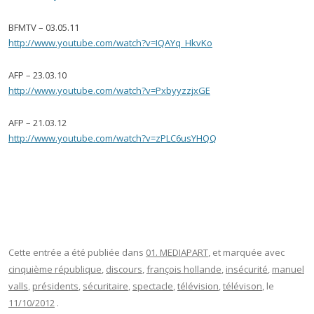
BFMTV – 03.05.11
http://www.youtube.com/watch?v=IQAYq_HkvKo
AFP – 23.03.10
http://www.youtube.com/watch?v=PxbyyzzjxGE
AFP – 21.03.12
http://www.youtube.com/watch?v=zPLC6usYHQQ
Cette entrée a été publiée dans
01. MEDIAPART
, et marquée avec
cinquième république
,
discours
,
françois hollande
,
insécurité
,
manuel
valls
,
présidents
,
sécuritaire
,
spectacle
,
télévision
,
télévison
, le
11/10/2012
.