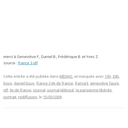
merci à Geneviève F., Daniel B., Frédérique B. et Yves Z.
source :
france 3 idf
Cette entrée a été publiée dans
MÉDIAS
, et marquée avec
13h
,
20h
,
bouy
,
daniel bouy
,
france 3 ile de france
,
france3
,
geneviève faure
,
idf
,
ile de france
,
journal
,
journal télévisé
,
la parisienne libérée
,
portrait
,
rediffusion
, le
15/03/2009
.