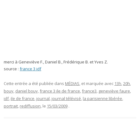
merci à Geneviève F., Daniel B., Frédérique B. et Yves Z.
source :
france 3 idf
Cette entrée a été publiée dans
MÉDIAS
, et marquée avec
13h
,
20h
,
bouy
,
daniel bouy
,
france 3 ile de france
,
france3
,
geneviève faure
,
idf
,
ile de france
,
journal
,
journal télévisé
,
la parisienne libérée
,
portrait
,
rediffusion
, le
15/03/2009
.