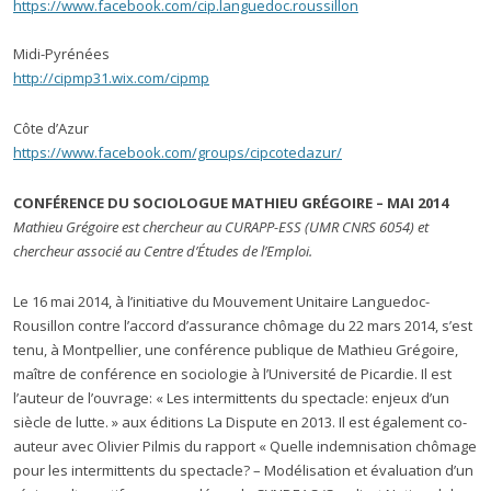
https://www.facebook.com/cip.languedoc.roussillon
Midi-Pyrénées
http://cipmp31.wix.com/cipmp
Côte d’Azur
https://www.facebook.com/groups/cipcotedazur/
CONFÉRENCE DU SOCIOLOGUE MATHIEU GRÉGOIRE – MAI 2014
Mathieu Grégoire est chercheur au CURAPP-ESS (UMR CNRS 6054) et
chercheur associé au Centre d’Études de l’Emploi.
Le 16 mai 2014, à l’initiative du Mouvement Unitaire Languedoc-
Rousillon contre l’accord d’assurance chômage du 22 mars 2014, s’est
tenu, à Montpellier, une conférence publique de Mathieu Grégoire,
maître de conférence en sociologie à l’Université de Picardie. Il est
l’auteur de l’ouvrage: « Les intermittents du spectacle: enjeux d’un
siècle de lutte. » aux éditions La Dispute en 2013. Il est également co-
auteur avec Olivier Pilmis du rapport « Quelle indemnisation chômage
pour les intermittents du spectacle? – Modélisation et évaluation d’un