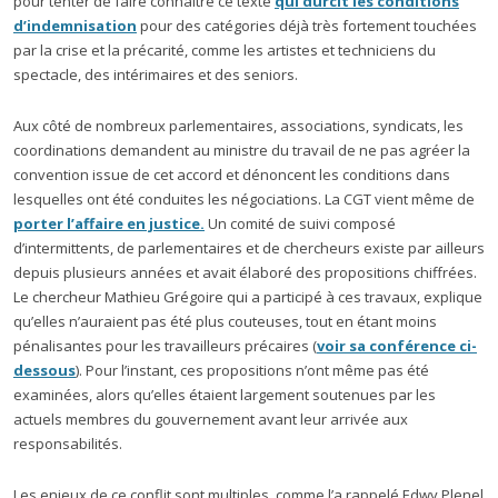
pour tenter de faire connaitre ce texte
qui durcit les conditions
d’indemnisation
pour des catégories déjà très fortement touchées
par la crise et la précarité, comme les artistes et techniciens du
spectacle, des intérimaires et des seniors.
Aux côté de nombreux parlementaires, associations, syndicats, les
coordinations demandent au ministre du travail de ne pas agréer la
convention issue de cet accord et dénoncent les conditions dans
lesquelles ont été conduites les négociations. La CGT vient même de
porter l’affaire en justice.
Un comité de suivi composé
d’intermittents, de parlementaires et de chercheurs existe par ailleurs
depuis plusieurs années et avait élaboré des propositions chiffrées.
Le chercheur Mathieu Grégoire qui a participé à ces travaux, explique
qu’elles n’auraient pas été plus couteuses, tout en étant moins
pénalisantes pour les travailleurs précaires (
voir sa conférence ci-
dessous
). Pour l’instant, ces propositions n’ont même pas été
examinées, alors qu’elles étaient largement soutenues par les
actuels membres du gouvernement avant leur arrivée aux
responsabilités.
Les enjeux de ce conflit sont multiples, comme l’a rappelé Edwy Plenel