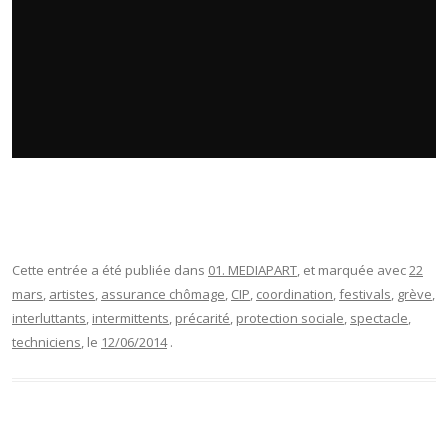
Cette entrée a été publiée dans
01. MEDIAPART
, et marquée avec
22
mars
,
artistes
,
assurance chômage
,
CIP
,
coordination
,
festivals
,
grève
,
interluttants
,
intermittents
,
précarité
,
protection sociale
,
spectacle
,
techniciens
, le
12/06/2014
.