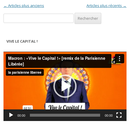
Navigation des articles
←
Articles plus anciens
Articles plus récents
→
Rechercher :
VIVE LE CAPITAL !
Lecteur
vidéo
00:00
00:00