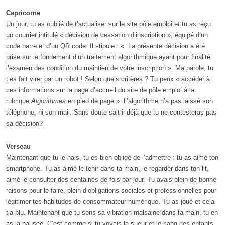
Capricorne
Un jour, tu as oublié de t’actualiser sur le site pôle emploi et tu as reçu
un courrier intitulé « décision de cessation d’inscription », équipé d’un
code barre et d’un QR code. Il stipule : « La présente décision a été
prise sur le fondement d’un traitement algorithmique ayant pour finalité
l’examen des condition du maintien de votre inscription ». Ma parole, tu
t’es fait virer par un robot ! Selon quels critères ? Tu peux « accéder à
ces informations sur la page d’accueil du site de pôle emploi à la
rubrique
Algorithmes
en pied de page ». L’algorithme n’a pas laissé son
téléphone, ni son mail. Sans doute sait-il déjà que tu ne contesteras pas
sa décision?
Verseau
Maintenant que tu le hais, tu es bien obligé de l’admettre : tu as aimé ton
smartphone. Tu as aimé le tenir dans ta main, le regarder dans ton lit,
aimé le consulter des centaines de fois par jour. Tu avais plein de bonne
raisons pour le faire, plein d’obligations sociales et professionnelles pour
légitimer tes habitudes de consommateur numérique. Tu as joué et cela
t’a plu. Maintenant que tu sens sa vibration malsaine dans ta main, tu en
as la nausée. C’est comme si tu voyais la sueur et le sang des enfants