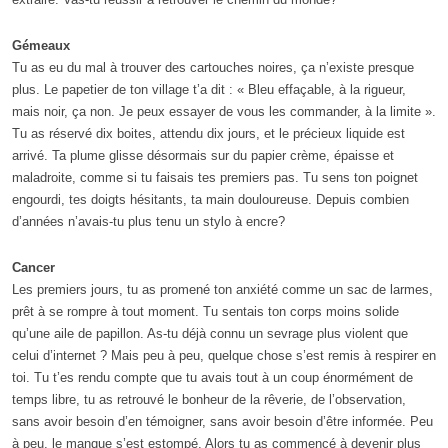
Gémeaux
Tu as eu du mal à trouver des cartouches noires, ça n’existe presque
plus. Le papetier de ton village t’a dit : « Bleu effaçable, à la rigueur,
mais noir, ça non. Je peux essayer de vous les commander, à la limite ».
Tu as réservé dix boites, attendu dix jours, et le précieux liquide est
arrivé. Ta plume glisse désormais sur du papier crème, épaisse et
maladroite, comme si tu faisais tes premiers pas. Tu sens ton poignet
engourdi, tes doigts hésitants, ta main douloureuse. Depuis combien
d’années n’avais-tu plus tenu un stylo à encre?
Cancer
Les premiers jours, tu as promené ton anxiété comme un sac de larmes,
prêt à se rompre à tout moment. Tu sentais ton corps moins solide
qu’une aile de papillon. As-tu déjà connu un sevrage plus violent que
celui d’internet ? Mais peu à peu, quelque chose s’est remis à respirer en
toi. Tu t’es rendu compte que tu avais tout à un coup énormément de
temps libre, tu as retrouvé le bonheur de la rêverie, de l’observation,
sans avoir besoin d’en témoigner, sans avoir besoin d’être informée. Peu
à peu, le manque s’est estompé. Alors tu as commencé à devenir plus