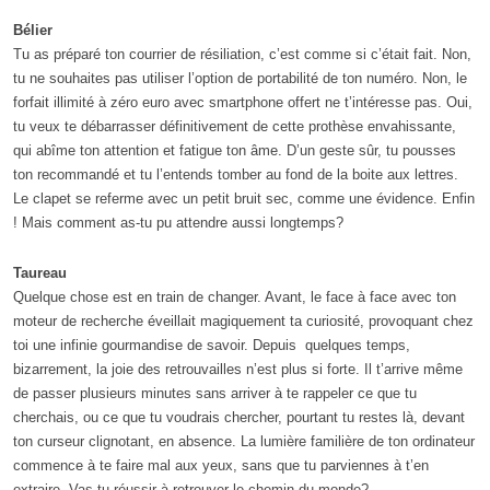
Bélier
Tu as préparé ton courrier de résiliation, c’est comme si c’était fait. Non,
tu ne souhaites pas utiliser l’option de portabilité de ton numéro. Non, le
forfait illimité à zéro euro avec smartphone offert ne t’intéresse pas. Oui,
tu veux te débarrasser définitivement de cette prothèse envahissante,
qui abîme ton attention et fatigue ton âme. D’un geste sûr, tu pousses
ton recommandé et tu l’entends tomber au fond de la boite aux lettres.
Le clapet se referme avec un petit bruit sec, comme une évidence. Enfin
! Mais comment as-tu pu attendre aussi longtemps?
Taureau
Quelque chose est en train de changer. Avant, le face à face avec ton
moteur de recherche éveillait magiquement ta curiosité, provoquant chez
toi une infinie gourmandise de savoir. Depuis quelques temps,
bizarrement, la joie des retrouvailles n’est plus si forte. Il t’arrive même
de passer plusieurs minutes sans arriver à te rappeler ce que tu
cherchais, ou ce que tu voudrais chercher, pourtant tu restes là, devant
ton curseur clignotant, en absence. La lumière familière de ton ordinateur
commence à te faire mal aux yeux, sans que tu parviennes à t’en
extraire. Vas-tu réussir à retrouver le chemin du monde?