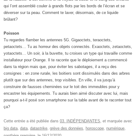
qui l’ont assemblé couler à grands flots par les bords de l’écran et se
déverser sur ta peau. Comment te laver, désormais, de ce liquide
brûlant?
Poisson
Tu regardes flamber les antennes 5G. Gigaoctets, teraoctets,
petaoctets… Tu as horreur des objets connectés. Exaoctets, zetaoctets,
yotaoctets… Un soir, à la buvette, tu croises un type qui travaille comme
installateur pour Orange. Il te raconte que le déploiement a commencé
dans ta région mais que, pour éviter les sabotages, il a reçu des
consignes : en zone rurale, les boitiers sont dissimulés dans des arbres
plutôt que sur des antennes, trop visibles. En ville, il va jusqu’à
construire de fausses cheminées sur le toit des immeubles pour y
encastrer les équipements. Tu aurais bien aimé discuter avec lui, mais
pourquoi a-t-il posé son smartphone sur la table avant de te raconter tout
ça?
Cette entrée a été publiée dans
03. INDÉPENDANTES
, et marquée avec
big data
,
data
,
datastrike
,
grève des données
,
horoscope
,
numérique
,
panthère première
, le
16/12/2020
.