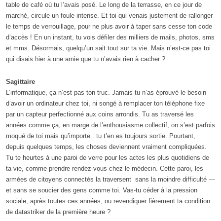
table de café où tu l’avais posé. Le long de la terrasse, en ce jour de
marché, circule un foule intense. Et toi qui venais justement de rallonger
le temps de verrouillage, pour ne plus avoir à taper sans cesse ton code
d’accès ! En un instant, tu vois défiler des milliers de mails, photos, sms
et mms. Désormais, quelqu’un sait tout sur ta vie. Mais n’est-ce pas toi
qui disais hier à une amie que tu n’avais rien à cacher ?
Sagittaire
L’informatique, ça n’est pas ton truc. Jamais tu n’as éprouvé le besoin
d’avoir un ordinateur chez toi, ni songé à remplacer ton téléphone fixe
par un capteur perfectionné aux coins arrondis. Tu as traversé les
années comme ça, en marge de l’enthousiasme collectif, on s’est parfois
moqué de toi mais qu’importe : tu t’en es toujours sortie. Pourtant,
depuis quelques temps, les choses deviennent vraiment compliquées.
Tu te heurtes à une paroi de verre pour les actes les plus quotidiens de
ta vie, comme prendre rendez-vous chez le médecin. Cette paroi, les
armées de citoyens connectés la traversent sans la moindre difficulté —
et sans se soucier des gens comme toi. Vas-tu céder à la pression
sociale, après toutes ces années, ou revendiquer fièrement ta condition
de datastriker de la première heure ?