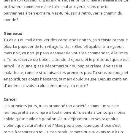
devant ton curseur clignotant, en absence. La lumière familière de ton
ordinateur commence à te faire mal aux yeux, sans que tu
parviennes à t’en extraire. Vas-tu réussir à retrouver le chemin du
monde?
Gémeaux
Tu as eu du mal à trouver des cartouches noires, ça n’existe presque
plus. Le papetier de ton village t’a dit : « Bleu effaçable, à la rigueur,
mais noir, ça non. Je peux essayer de vous les commander, à la limite
». Tu as réservé dix boites, attendu dix jours, et le précieux liquide est
arrivé. Ta plume glisse désormais sur du papier crème, épaisse et
maladroite, comme si tu faisais tes premiers pas. Tu sens ton poignet
engourdi, tes doigts hésitants, ta main douloureuse. Depuis combien
d’années n’avais-tu plus tenu un stylo à encre?
Cancer
Les premiers jours, tu as promené ton anxiété comme un sac de
larmes, prêt à se rompre à tout moment. Tu sentais ton corps moins
solide qu’une aile de papillon. As-tu déjà connu un sevrage plus
violent que celui d’internet ? Mais peu à peu, quelque chose s’est
remis à respirer en toi. Tu t’es rendu compte que tu avais tout à un