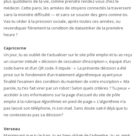
plus quotidiens de ta vie, comme prendre rendez-vous chez le
médecin. Cette paroi, les armées de citoyens connectés la traversent
sans la moindre difficulté — et sans se soucier des gens comme toi.
Vas-tu céder à la pression sociale, après toutes ces années, ou
revendiquer fièrement ta condition de datastriker de la première
heure ?
Capricorne
Un jour, tu as oublié de t’actualiser sur le site pôle emploi et tu as reçu
un courrier intitulé « décision de cessation d’inscription », équipé d’un
code barre et d’un QR code. Il stipule : « La présente décision a été
prise sur le fondement d’un traitement algorithmique ayant pour
finalité l’examen des condition du maintien de votre inscription ». Ma
parole, tu t’es fait virer par un robot ! Selon quels critères ? Tu peux «
accéder à ces informations sur la page d’accueil du site de pôle
emploi à la rubrique
Algorithmes
en pied de page ». L’algorithme n’a
pas laissé son téléphone, ni son mail. Sans doute sait-il déjà que tu
ne contesteras pas sa décision?
Verseau
Maintenant que tu le hais, tu es bien obligé de l’admettre : tu as aimé