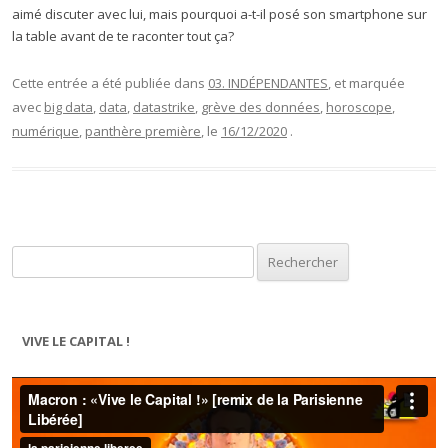
aimé discuter avec lui, mais pourquoi a-t-il posé son smartphone sur
la table avant de te raconter tout ça?
Cette entrée a été publiée dans
03. INDÉPENDANTES
, et marquée
avec
big data
,
data
,
datastrike
,
grève des données
,
horoscope
,
numérique
,
panthère première
, le
16/12/2020
.
Rechercher :
VIVE LE CAPITAL !
Lecteur
vidéo