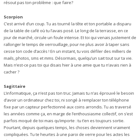
résout pas ton problème : que faire?
Scorpion
C’est arrivé d’un coup. Tu as tourné la tête et ton portable a disparu
de la table de café où tu l’avais posé. Le long de la terrasse, en ce
jour de marché, circule un foule intense. Et toi qui venais justement de
rallonger le temps de verrouillage, pour ne plus avoir à taper sans
cesse ton code d’accès ! En un instant, tu vois défiler des milliers de
mails, photos, sms et mms. Désormais, quelqu’un sait tout sur ta vie.
Mais n’est-ce pas toi qui disais hier à une amie que tu n’avais rien à
cacher ?
Sagittaire
L’informatique, ça n’est pas ton truc. Jamais tu n’as éprouvé le besoin
d’avoir un ordinateur chez toi, ni songé à remplacer ton téléphone
fixe par un capteur perfectionné aux coins arrondis. Tu as traversé
les années comme ça, en marge de l’enthousiasme collectif, on s’est
parfois moqué de toi mais qu’importe : tu t’en es toujours sortie.
Pourtant, depuis quelques temps, les choses deviennent vraiment
compliquées. Tu te heurtes à une paroi de verre pour les actes les