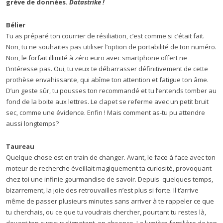
grève de données.
Datastrike !
Bélier
Tu as préparé ton courrier de résiliation, c’est comme si c’était fait.
Non, tu ne souhaites pas utiliser l’option de portabilité de ton numéro.
Non, le forfait illimité à zéro euro avec smartphone offert ne
t’intéresse pas. Oui, tu veux te débarrasser définitivement de cette
prothèse envahissante, qui abîme ton attention et fatigue ton âme.
D’un geste sûr, tu pousses ton recommandé et tu l’entends tomber au
fond de la boite aux lettres. Le clapet se referme avec un petit bruit
sec, comme une évidence. Enfin ! Mais comment as-tu pu attendre
aussi longtemps?
Taureau
Quelque chose est en train de changer. Avant, le face à face avec ton
moteur de recherche éveillait magiquement ta curiosité, provoquant
chez toi une infinie gourmandise de savoir. Depuis quelques temps,
bizarrement, la joie des retrouvailles n’est plus si forte. Il t’arrive
même de passer plusieurs minutes sans arriver à te rappeler ce que
tu cherchais, ou ce que tu voudrais chercher, pourtant tu restes là,