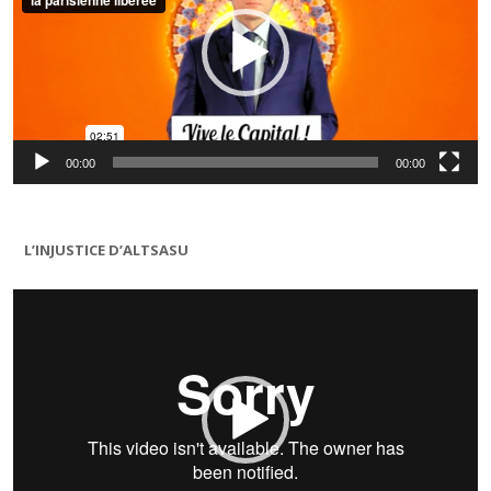
00:00
00:00
L’INJUSTICE D’ALTSASU
Lecteur
vidéo