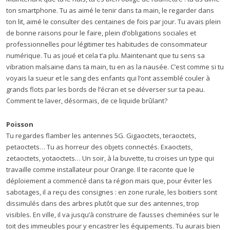
ton smartphone. Tu as aimé le tenir dans ta main, le regarder dans
ton lit, aimé le consulter des centaines de fois par jour. Tu avais plein
de bonne raisons pour le faire, plein d’obligations sociales et
professionnelles pour légitimer tes habitudes de consommateur
numérique. Tu as joué et cela t’a plu. Maintenant que tu sens sa
vibration malsaine dans ta main, tu en as la nausée. C’est comme si tu
voyais la sueur et le sang des enfants qui l’ont assemblé couler à
grands flots par les bords de l’écran et se déverser sur ta peau.
Comment te laver, désormais, de ce liquide brûlant?
Poisson
Tu regardes flamber les antennes 5G. Gigaoctets, teraoctets,
petaoctets… Tu as horreur des objets connectés. Exaoctets,
zetaoctets, yotaoctets… Un soir, à la buvette, tu croises un type qui
travaille comme installateur pour Orange. Il te raconte que le
déploiement a commencé dans ta région mais que, pour éviter les
sabotages, il a reçu des consignes : en zone rurale, les boitiers sont
dissimulés dans des arbres plutôt que sur des antennes, trop
visibles. En ville, il va jusqu’à construire de fausses cheminées sur le
toit des immeubles pour y encastrer les équipements. Tu aurais bien