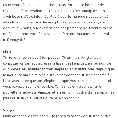
coup énormément de temps libre, tu as retrouvé le bonheur de la
rêverie, de l’observation, sans avoir besoin d’en témoigner, sans
avoir besoin d’être informée. Peu à peu, le manque s’est estompé.
Alors tu as commencé à devenir plus sensible aux couleurs, aux
odeurs, aux sons, aux expressions des personnes qui t’entouraient.
Bref, tu as commencé à revivre. Peut-être que sur internet, en réalité,
tu t’ennuyais?
Lion
Tu ne renonceras pas à ton pouvoir. Tu as mis si longtemps à
constituer ce carnet d’adresse, à tisser ces liens virtuels, au nom de
quoi devrais-tu maintenant t’en amputer? D’un autre côté, depuis que
ta meilleure amie a rejoint la grève des données, tu n’es pas très à
l’aise avec l’idée que ton téléphone capte vos conversations quand
vous buvez un verre ensemble. Tu hésites entre acheter une
pochette faraday sur Amazon et laisser ton mouchard à la maison les
jours où tu la vois. Sauras-tu faire le bon choix?
Vierge
Étant données les chaînes qui te lient à ta connexion, tu n’as aucun