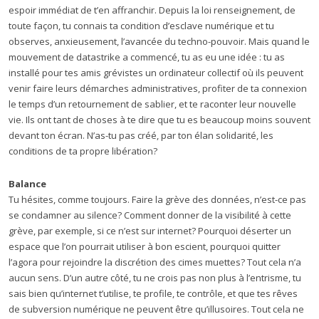
espoir immédiat de t’en affranchir. Depuis la loi renseignement, de
toute façon, tu connais ta condition d’esclave numérique et tu
observes, anxieusement, l’avancée du techno-pouvoir. Mais quand le
mouvement de datastrike a commencé, tu as eu une idée : tu as
installé pour tes amis grévistes un ordinateur collectif où ils peuvent
venir faire leurs démarches administratives, profiter de ta connexion
le temps d’un retournement de sablier, et te raconter leur nouvelle
vie. Ils ont tant de choses à te dire que tu es beaucoup moins souvent
devant ton écran. N’as-tu pas créé, par ton élan solidarité, les
conditions de ta propre libération?
Balance
Tu hésites, comme toujours. Faire la grève des données, n’est-ce pas
se condamner au silence? Comment donner de la visibilité à cette
grève, par exemple, si ce n’est sur internet? Pourquoi déserter un
espace que l’on pourrait utiliser à bon escient, pourquoi quitter
l’agora pour rejoindre la discrétion des cimes muettes? Tout cela n’a
aucun sens. D’un autre côté, tu ne crois pas non plus à l’entrisme, tu
sais bien qu’internet t’utilise, te profile, te contrôle, et que tes rêves
de subversion numérique ne peuvent être qu’illusoires. Tout cela ne