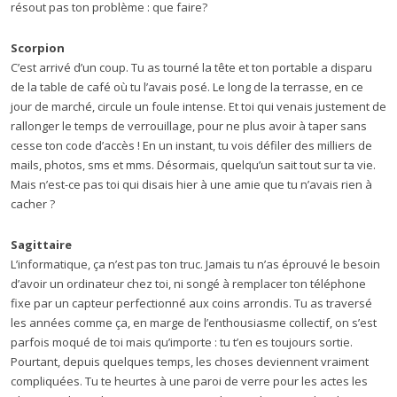
résout pas ton problème : que faire?
Scorpion
C’est arrivé d’un coup. Tu as tourné la tête et ton portable a disparu
de la table de café où tu l’avais posé. Le long de la terrasse, en ce
jour de marché, circule un foule intense. Et toi qui venais justement de
rallonger le temps de verrouillage, pour ne plus avoir à taper sans
cesse ton code d’accès ! En un instant, tu vois défiler des milliers de
mails, photos, sms et mms. Désormais, quelqu’un sait tout sur ta vie.
Mais n’est-ce pas toi qui disais hier à une amie que tu n’avais rien à
cacher ?
Sagittaire
L’informatique, ça n’est pas ton truc. Jamais tu n’as éprouvé le besoin
d’avoir un ordinateur chez toi, ni songé à remplacer ton téléphone
fixe par un capteur perfectionné aux coins arrondis. Tu as traversé
les années comme ça, en marge de l’enthousiasme collectif, on s’est
parfois moqué de toi mais qu’importe : tu t’en es toujours sortie.
Pourtant, depuis quelques temps, les choses deviennent vraiment
compliquées. Tu te heurtes à une paroi de verre pour les actes les