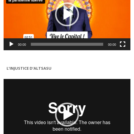
00:00
00:00
L’INJUSTICE D’ALTSASU
Lecteur
vidéo