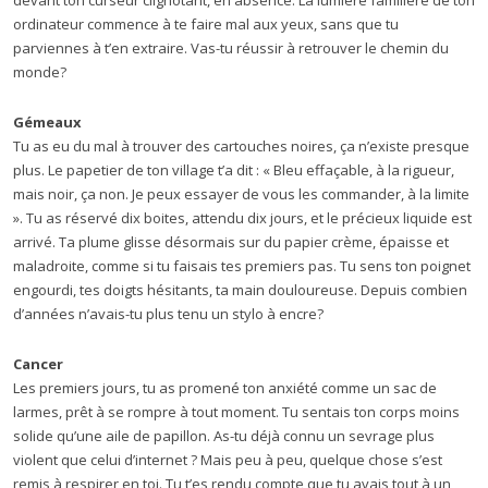
devant ton curseur clignotant, en absence. La lumière familière de ton
ordinateur commence à te faire mal aux yeux, sans que tu
parviennes à t’en extraire. Vas-tu réussir à retrouver le chemin du
monde?
Gémeaux
Tu as eu du mal à trouver des cartouches noires, ça n’existe presque
plus. Le papetier de ton village t’a dit : « Bleu effaçable, à la rigueur,
mais noir, ça non. Je peux essayer de vous les commander, à la limite
». Tu as réservé dix boites, attendu dix jours, et le précieux liquide est
arrivé. Ta plume glisse désormais sur du papier crème, épaisse et
maladroite, comme si tu faisais tes premiers pas. Tu sens ton poignet
engourdi, tes doigts hésitants, ta main douloureuse. Depuis combien
d’années n’avais-tu plus tenu un stylo à encre?
Cancer
Les premiers jours, tu as promené ton anxiété comme un sac de
larmes, prêt à se rompre à tout moment. Tu sentais ton corps moins
solide qu’une aile de papillon. As-tu déjà connu un sevrage plus
violent que celui d’internet ? Mais peu à peu, quelque chose s’est
remis à respirer en toi. Tu t’es rendu compte que tu avais tout à un