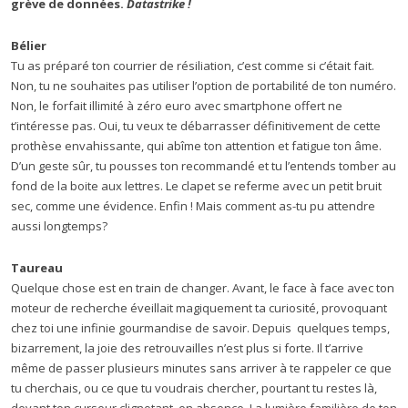
grève de données.
Datastrike !
Bélier
Tu as préparé ton courrier de résiliation, c’est comme si c’était fait.
Non, tu ne souhaites pas utiliser l’option de portabilité de ton numéro.
Non, le forfait illimité à zéro euro avec smartphone offert ne
t’intéresse pas. Oui, tu veux te débarrasser définitivement de cette
prothèse envahissante, qui abîme ton attention et fatigue ton âme.
D’un geste sûr, tu pousses ton recommandé et tu l’entends tomber au
fond de la boite aux lettres. Le clapet se referme avec un petit bruit
sec, comme une évidence. Enfin ! Mais comment as-tu pu attendre
aussi longtemps?
Taureau
Quelque chose est en train de changer. Avant, le face à face avec ton
moteur de recherche éveillait magiquement ta curiosité, provoquant
chez toi une infinie gourmandise de savoir. Depuis quelques temps,
bizarrement, la joie des retrouvailles n’est plus si forte. Il t’arrive
même de passer plusieurs minutes sans arriver à te rappeler ce que
tu cherchais, ou ce que tu voudrais chercher, pourtant tu restes là,