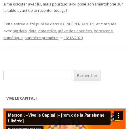
aimé discuter avec lui, mais pourquoi a-t-il posé son smartphone sur
la table avant de te raconter tout ça?
Cette entrée a été publiée dans
03. INDÉPENDANTES
, et marquée
avec
big data
,
data
,
datastrike
,
grève des données
,
horoscope
,
numérique
,
panthère première
, le
16/12/2020
.
Rechercher :
VIVE LE CAPITAL !
Lecteur
vidéo