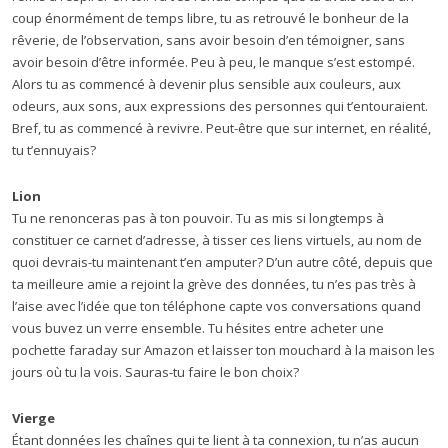
coup énormément de temps libre, tu as retrouvé le bonheur de la
rêverie, de l’observation, sans avoir besoin d’en témoigner, sans
avoir besoin d’être informée. Peu à peu, le manque s’est estompé.
Alors tu as commencé à devenir plus sensible aux couleurs, aux
odeurs, aux sons, aux expressions des personnes qui t’entouraient.
Bref, tu as commencé à revivre. Peut-être que sur internet, en réalité,
tu t’ennuyais?
Lion
Tu ne renonceras pas à ton pouvoir. Tu as mis si longtemps à
constituer ce carnet d’adresse, à tisser ces liens virtuels, au nom de
quoi devrais-tu maintenant t’en amputer? D’un autre côté, depuis que
ta meilleure amie a rejoint la grève des données, tu n’es pas très à
l’aise avec l’idée que ton téléphone capte vos conversations quand
vous buvez un verre ensemble. Tu hésites entre acheter une
pochette faraday sur Amazon et laisser ton mouchard à la maison les
jours où tu la vois. Sauras-tu faire le bon choix?
Vierge
Étant données les chaînes qui te lient à ta connexion, tu n’as aucun