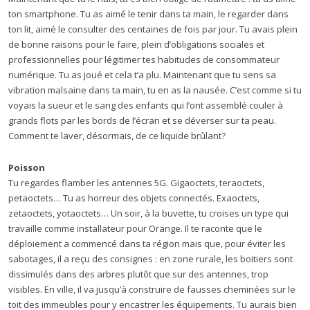
ton smartphone. Tu as aimé le tenir dans ta main, le regarder dans
ton lit, aimé le consulter des centaines de fois par jour. Tu avais plein
de bonne raisons pour le faire, plein d’obligations sociales et
professionnelles pour légitimer tes habitudes de consommateur
numérique. Tu as joué et cela t’a plu. Maintenant que tu sens sa
vibration malsaine dans ta main, tu en as la nausée. C’est comme si tu
voyais la sueur et le sang des enfants qui l’ont assemblé couler à
grands flots par les bords de l’écran et se déverser sur ta peau.
Comment te laver, désormais, de ce liquide brûlant?
Poisson
Tu regardes flamber les antennes 5G. Gigaoctets, teraoctets,
petaoctets… Tu as horreur des objets connectés. Exaoctets,
zetaoctets, yotaoctets… Un soir, à la buvette, tu croises un type qui
travaille comme installateur pour Orange. Il te raconte que le
déploiement a commencé dans ta région mais que, pour éviter les
sabotages, il a reçu des consignes : en zone rurale, les boitiers sont
dissimulés dans des arbres plutôt que sur des antennes, trop
visibles. En ville, il va jusqu’à construire de fausses cheminées sur le
toit des immeubles pour y encastrer les équipements. Tu aurais bien