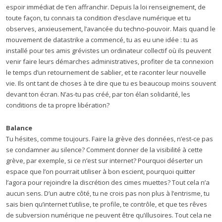
espoir immédiat de t’en affranchir. Depuis la loi renseignement, de
toute façon, tu connais ta condition d’esclave numérique et tu
observes, anxieusement, l’avancée du techno-pouvoir. Mais quand le
mouvement de datastrike a commencé, tu as eu une idée : tu as
installé pour tes amis grévistes un ordinateur collectif où ils peuvent
venir faire leurs démarches administratives, profiter de ta connexion
le temps d’un retournement de sablier, et te raconter leur nouvelle
vie. Ils ont tant de choses à te dire que tu es beaucoup moins souvent
devant ton écran. N’as-tu pas créé, par ton élan solidarité, les
conditions de ta propre libération?
Balance
Tu hésites, comme toujours. Faire la grève des données, n’est-ce pas
se condamner au silence? Comment donner de la visibilité à cette
grève, par exemple, si ce n’est sur internet? Pourquoi déserter un
espace que l’on pourrait utiliser à bon escient, pourquoi quitter
l’agora pour rejoindre la discrétion des cimes muettes? Tout cela n’a
aucun sens. D’un autre côté, tu ne crois pas non plus à l’entrisme, tu
sais bien qu’internet t’utilise, te profile, te contrôle, et que tes rêves
de subversion numérique ne peuvent être qu’illusoires. Tout cela ne