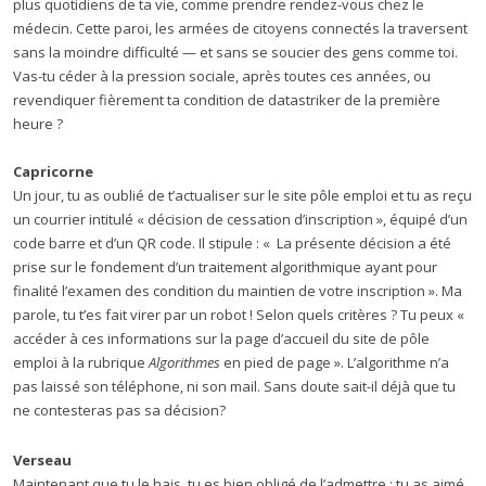
plus quotidiens de ta vie, comme prendre rendez-vous chez le
médecin. Cette paroi, les armées de citoyens connectés la traversent
sans la moindre difficulté — et sans se soucier des gens comme toi.
Vas-tu céder à la pression sociale, après toutes ces années, ou
revendiquer fièrement ta condition de datastriker de la première
heure ?
Capricorne
Un jour, tu as oublié de t’actualiser sur le site pôle emploi et tu as reçu
un courrier intitulé « décision de cessation d’inscription », équipé d’un
code barre et d’un QR code. Il stipule : « La présente décision a été
prise sur le fondement d’un traitement algorithmique ayant pour
finalité l’examen des condition du maintien de votre inscription ». Ma
parole, tu t’es fait virer par un robot ! Selon quels critères ? Tu peux «
accéder à ces informations sur la page d’accueil du site de pôle
emploi à la rubrique
Algorithmes
en pied de page ». L’algorithme n’a
pas laissé son téléphone, ni son mail. Sans doute sait-il déjà que tu
ne contesteras pas sa décision?
Verseau
Maintenant que tu le hais, tu es bien obligé de l’admettre : tu as aimé