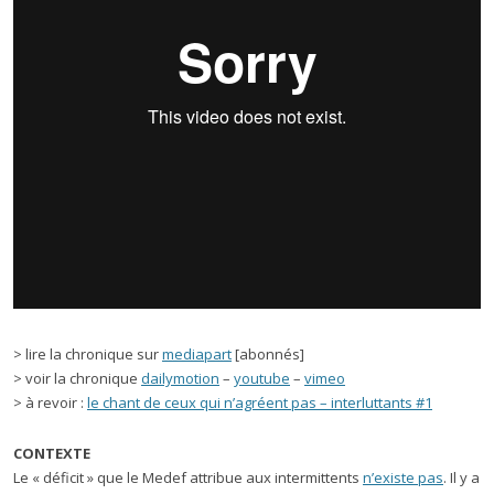
> lire la chronique sur
mediapart
[abonnés]
> voir la chronique
dailymotion
–
youtube
–
vimeo
> à revoir :
le chant de ceux qui n’agréent pas – interluttants #1
CONTEXTE
Le « déficit » que le Medef attribue aux intermittents
n’existe pas
. Il y a