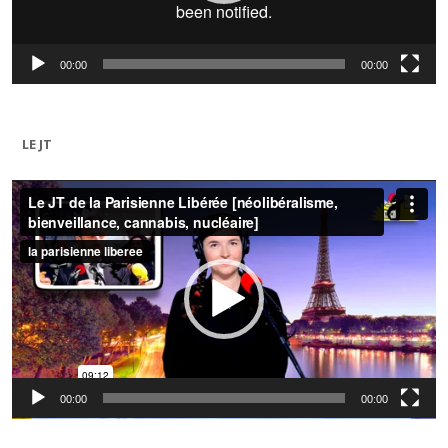
00:00
00:00
LE JT
Lecteur
vidéo
00:00
00:00