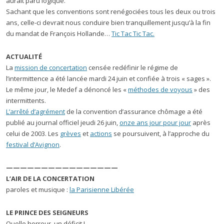
aurait paru logique.
Sachant que les conventions sont renégociées tous les deux ou trois
ans, celle-ci devrait nous conduire bien tranquillement jusqu’à la fin
du mandat de François Hollande…
Tic Tac Tic Tac.
ACTUALITÉ
La
mission de concertation
censée redéfinir le régime de
l’intermittence a été lancée mardi 24 juin et confiée à trois « sages ».
Le même jour, le Medef a dénoncé les «
méthodes de voyous
» des
intermittents.
L’arrêté d’agrément
de la convention d’assurance chômage a été
publié au journal officiel jeudi 26 juin,
onze ans jour pour jour
après
celui de 2003. Les
grèves
et
actions
se poursuivent, à l’approche du
festival d’Avignon
.
————————————————
L’AIR DE LA CONCERTATION
paroles et musique :
la Parisienne Libérée
LE PRINCE DES SEIGNEURS
Quelle horreur, un déficit !