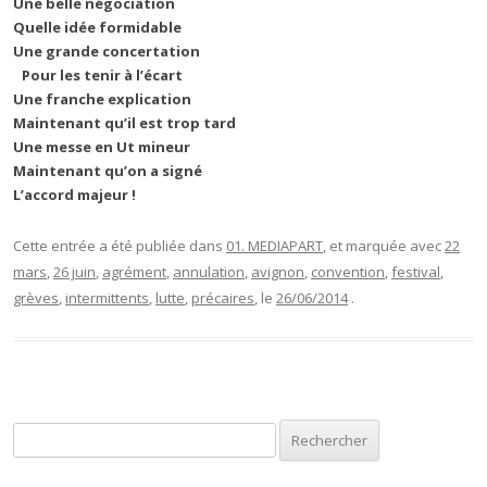
Une belle négociation
Quelle idée formidable
Une grande concertation
Pour les tenir à l’écart
Une franche explication
Maintenant qu’il est trop tard
Une messe en Ut mineur
Maintenant qu’on a signé
L’accord majeur !
Cette entrée a été publiée dans
01. MEDIAPART
, et marquée avec
22
mars
,
26 juin
,
agrément
,
annulation
,
avignon
,
convention
,
festival
,
grèves
,
intermittents
,
lutte
,
précaires
, le
26/06/2014
.
Rechercher :