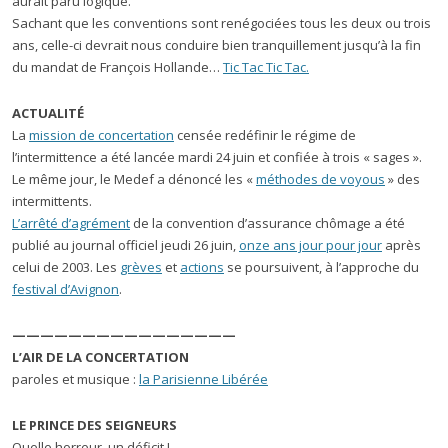
aurait paru logique.
Sachant que les conventions sont renégociées tous les deux ou trois
ans, celle-ci devrait nous conduire bien tranquillement jusqu’à la fin
du mandat de François Hollande…
Tic Tac Tic Tac.
ACTUALITÉ
La
mission de concertation
censée redéfinir le régime de
l’intermittence a été lancée mardi 24 juin et confiée à trois « sages ».
Le même jour, le Medef a dénoncé les «
méthodes de voyous
» des
intermittents.
L’arrêté d’agrément
de la convention d’assurance chômage a été
publié au journal officiel jeudi 26 juin,
onze ans jour pour jour
après
celui de 2003. Les
grèves
et
actions
se poursuivent, à l’approche du
festival d’Avignon
.
————————————————
L’AIR DE LA CONCERTATION
paroles et musique :
la Parisienne Libérée
LE PRINCE DES SEIGNEURS
Quelle horreur, un déficit !