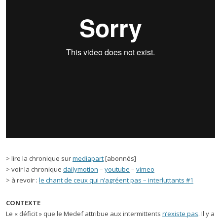
> lire la chronique sur
mediapart
[abonnés]
> voir la chronique
dailymotion
–
youtube
–
vimeo
> à revoir :
le chant de ceux qui n’agréent pas – interluttants #1
CONTEXTE
Le « déficit » que le Medef attribue aux intermittents
n’existe pas
. Il y a