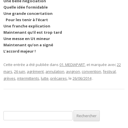
Une belle négociation
Quelle idée formidable
Une grande concertation
Pour les tenir à l’écart
Une franche explication
Maintenant qu’il est trop tard
Une messe en Ut mineur
Maintenant qu’on a signé
L’accord majeur !
Cette entrée a été publiée dans
01. MEDIAPART
, et marquée avec
22
mars
,
26 juin
,
agrément
,
annulation
,
avignon
,
convention
,
festival
,
grèves
,
intermittents
,
lutte
,
précaires
, le
26/06/2014
.
Rechercher :