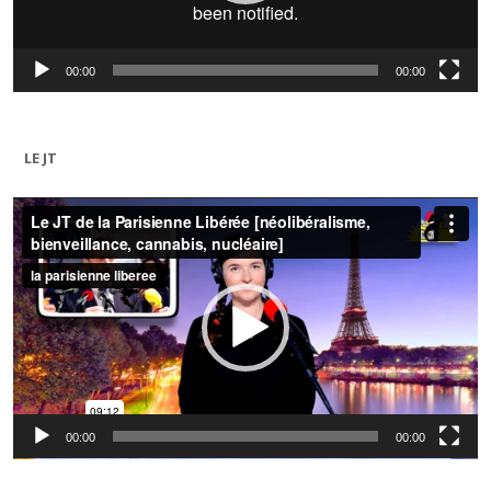
00:00
00:00
LE JT
Lecteur
vidéo
00:00
00:00