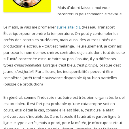
Mais d’abord laissez-moi vous
raconter un peu comment je travaille.
Le matin, je vais me promener
sur le site RTE
(Réseau Transport
Électrique) pour prendre la température. On peut y contempler les
arrêts des centrales nucléaires, mais aussi des autres unités de
production électrique – tout est mélangé. Heureusement, je connais
par cœur le nom de mes chères centrales et je sais donc tout de suite
si l’unité concernée est nucléaire ou pas. Ensuite, il y a différents
types d’
indisponibilités
. Lorsque c’est bleu, c’est
planifié
, lorsque c’est
jaune, c’est
fortuit
. Par ailleurs, les indisponibilités peuvent être
complètes (arrêt total = puissance disponible 0) ou bien partielles
(baisse de production).
En général, comme l’industrie nucléaire est très bien organisée, le ciel
est tout bleu. Il est fort peu probable qu’une catastrophe soit en
cours, et si c’était le cas, comme elle est bleue, c’est qu’elle était
prévue : pas d’inquiétude. Dans l’absolu il faudrait regarder ligne à
ligne le type d’arrêt, mais a priori, pour la météo, je m’occupe surtout