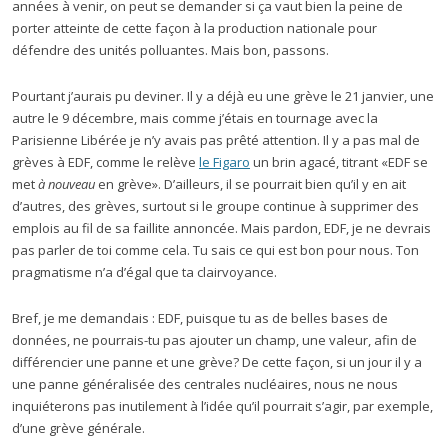
années à venir, on peut se demander si ça vaut bien la peine de
porter atteinte de cette façon à la production nationale pour
défendre des unités polluantes. Mais bon, passons.
Pourtant j’aurais pu deviner. Il y a déjà eu une grève le 21 janvier, une
autre le 9 décembre, mais comme j’étais en tournage avec la
Parisienne Libérée je n’y avais pas prêté attention. Il y a pas mal de
grèves à EDF, comme le relève
le Figaro
un brin agacé, titrant «EDF se
met
à nouveau
en grève». D’ailleurs, il se pourrait bien qu’il y en ait
d’autres, des grèves, surtout si le groupe continue à supprimer des
emplois au fil de sa faillite annoncée. Mais pardon, EDF, je ne devrais
pas parler de toi comme cela. Tu sais ce qui est bon pour nous. Ton
pragmatisme n’a d’égal que ta clairvoyance.
Bref, je me demandais : EDF, puisque tu as de belles bases de
données, ne pourrais-tu pas ajouter un champ, une valeur, afin de
différencier une panne et une grève? De cette façon, si un jour il y a
une panne généralisée des centrales nucléaires, nous ne nous
inquiéterons pas inutilement à l’idée qu’il pourrait s’agir, par exemple,
d’une grève générale.