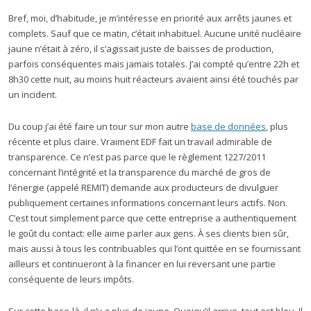
Bref, moi, d’habitude, je m’intéresse en priorité aux arrêts jaunes et
complets. Sauf que ce matin, c’était inhabituel. Aucune unité nucléaire
jaune n’était à zéro, il s’agissait juste de baisses de production,
parfois conséquentes mais jamais totales. J’ai compté qu’entre 22h et
8h30 cette nuit, au moins huit réacteurs avaient ainsi été touchés par
un incident.
Du coup j’ai été faire un tour sur mon autre
base de données
, plus
récente et plus claire. Vraiment EDF fait un travail admirable de
transparence. Ce n’est pas parce que le règlement 1227/2011
concernant l’intégrité et la transparence du marché de gros de
l’énergie (appelé REMIT) demande aux producteurs de divulguer
publiquement certaines informations concernant leurs actifs. Non.
C’est tout simplement parce que cette entreprise a authentiquement
le goût du contact: elle aime parler aux gens. À ses clients bien sûr,
mais aussi à tous les contribuables qui l’ont quittée en se fournissant
ailleurs et continueront à la financer en lui reversant une partie
conséquente de leurs impôts.
Sur cette base-là, il n’y a plus de jaune. Quoiqu’il arrive, tout est bleu. Il