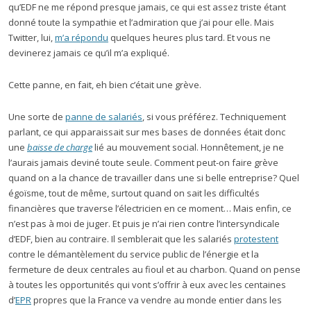
qu’EDF ne me répond presque jamais, ce qui est assez triste étant
donné toute la sympathie et l’admiration que j’ai pour elle. Mais
Twitter, lui,
m’a répondu
quelques heures plus tard. Et vous ne
devinerez jamais ce qu’il m’a expliqué.
Cette panne, en fait, eh bien c’était une grève.
Une sorte de
panne de salariés
, si vous préférez. Techniquement
parlant, ce qui apparaissait sur mes bases de données était donc
une
baisse de charge
lié au mouvement social. Honnêtement, je ne
l’aurais jamais deviné toute seule. Comment peut-on faire grève
quand on a la chance de travailler dans une si belle entreprise? Quel
égoïsme, tout de même, surtout quand on sait les difficultés
financières que traverse l’électricien en ce moment… Mais enfin, ce
n’est pas à moi de juger. Et puis je n’ai rien contre l’intersyndicale
d’EDF, bien au contraire. Il semblerait que les salariés
protestent
contre le démantèlement du service public de l’énergie et la
fermeture de deux centrales au fioul et au charbon. Quand on pense
à toutes les opportunités qui vont s’offrir à eux avec les centaines
d’
EPR
propres que la France va vendre au monde entier dans les