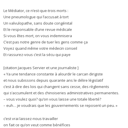
Le Médiator, ce n’est-que-trois morts :
Une pneumologue qui l’accusait à tort
Un valvulopathe, sans doute congénital
Et le responsable d’une revue médicale
Si vous êtes mort, on vous indemnisera
C’est pas notre genre de tuer les gens comme ça
Voyez quand même votre médecin conseil
Et rassurez-vous c’est la sécu qui paye
[citation Jacques Servier et une journaliste ]
« Ya une tendance constante à alourdir le carcan dirigiste
et nous subissons depuis quarante ans le délire législatif
c’est à dire des lois qui changent sans cesse, des règlements
qui s’accumulent et des chinoiseries administratives permanentes.
– vous voulez quoi? qu’on vous laisse une totale liberté?
– euh… je voudrais que les gouvernements se reposent un peu. »
c’est vrai laissez-nous travailler
on fait ce qu’on veut comme bénéfices