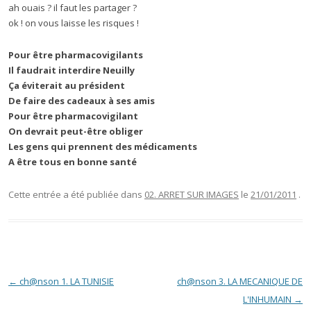
ah ouais ? il faut les partager ?
ok ! on vous laisse les risques !
Pour être pharmacovigilants
Il faudrait interdire Neuilly
Ça éviterait au président
De faire des cadeaux à ses amis
Pour être pharmacovigilant
On devrait peut-être obliger
Les gens qui prennent des médicaments
A être tous en bonne santé
Cette entrée a été publiée dans
02. ARRET SUR IMAGES
le
21/01/2011
.
Navigation des articles
←
ch@nson 1. LA TUNISIE
ch@nson 3. LA MECANIQUE DE
L'INHUMAIN
→