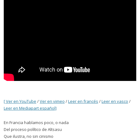
[ V
er en YouTube
/
Ver en vimeo
/
Leer en francés
/
Leer en vasco
/
Leer en Mediapart español]
En Francia hablamos poco, o nada
Del proceso político de Altsasu
Que ilustra, no sin cinismo