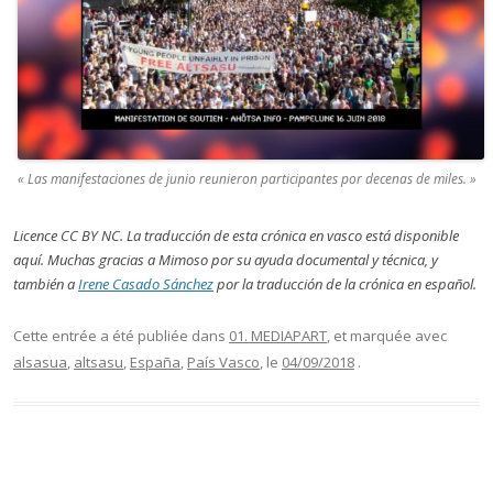
« Las manifestaciones de junio reunieron participantes por decenas de miles. »
Licence CC BY NC. La traducción de esta crónica en vasco está disponible
aqu
í
. Muchas gracias a Mimoso por su ayuda documental y técnica, y
también a
Irene Casado Sánchez
por la traducción de la crónica en español.
Cette entrée a été publiée dans
01. MEDIAPART
, et marquée avec
alsasua
,
altsasu
,
España
,
País Vasco
, le
04/09/2018
.