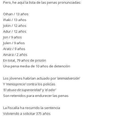
Pero, he aquí la lista de las penas pronunciadas:
Oihan / 13 años
Iñaki / 13 años
Jokin / 12 años
Adur / 12 años
Jon / 9 años
Julen / 9 años
Aratz / 9 años
Ainara / 2 años
En total, 79 años de prisión
Una pena media de 10 años de detención
Los jóvenes habrían actuado por
‘animadversión’
Y
‘menosprecio’
contra los policías
‘El abuso de superioridad’
y
‘el odio’
Son retenidos para endurecer las penas
La Fiscalía ha recurrido la sentencia
Volviendo a solicitar 375 años