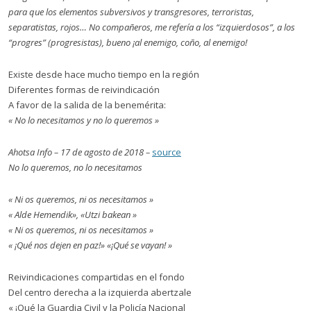
para que los elementos subversivos y transgresores, terroristas,
separatistas, rojos… No compañeros, me refería a los “izquierdosos”, a los
“progres” (progresistas), bueno ¡al enemigo, coño, al enemigo!
Existe desde hace mucho tiempo en la región
Diferentes formas de reivindicación
A favor de la salida de la benemérita:
« No lo necesitamos y no lo queremos »
Ahotsa Info – 17 de agosto de 2018 –
source
No lo queremos, no lo necesitamos
« Ni os queremos, ni os necesitamos »
« Alde Hemendik», «Utzi bakean »
« Ni os queremos, ni os necesitamos »
« ¡Qué nos dejen en paz!» «¡Qué se vayan! »
Reivindicaciones compartidas en el fondo
Del centro derecha a la izquierda abertzale
« ¡Qué la Guardia Civil y la Policía Nacional