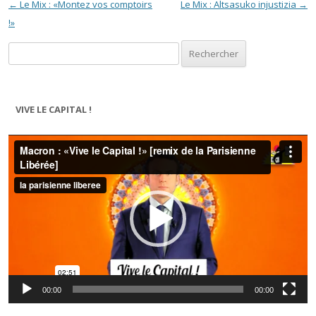
Navigation des articles
←
Le Mix : «Montez vos comptoirs
Le Mix : Altsasuko injustizia
→
!»
Rechercher :
VIVE LE CAPITAL !
Lecteur
vidéo
00:00
00:00