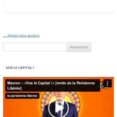
.
Navigation des articles
←
Articles plus anciens
Rechercher :
VIVE LE CAPITAL !
Lecteur
vidéo