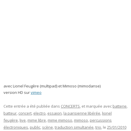
avec Lionel Feugère (multipad) et Mimoso (mimodanse)
version HD sur
vimeo
Cette entrée a été publiée dans
CONCERTS
, et marquée avec
batterie
,
batteur
,
concert
,
electro
,
essaion
,
la parisienne libérée
,
lionel
feugère
,
live
,
mime libre
,
mime mimoso
,
mimoso
,
percussions
électroniques
,
public
,
scène
,
traduction simultanée
,
trio
, le
25/01/2010