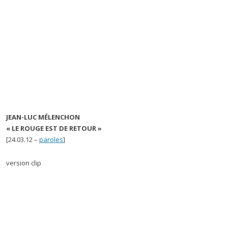
JEAN-LUC MÉLENCHON
« LE ROUGE EST DE RETOUR »
[24.03.12 –
paroles
]
version clip