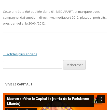
Cette entrée a été publiée dans
01. MEDIAPART
, et marquée avec
campagne
,
dailymotion
,
direct
,
live
,
mediapart 2012
,
plateau
,
portraits
,
présidentielle
, le
20/04/2012
.
Navigation des articles
←
Articles plus anciens
Rechercher :
VIVE LE CAPITAL !
Lecteur
vidéo