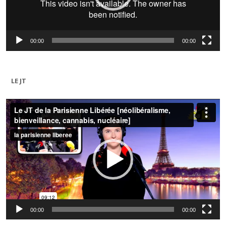
00:00
00:00
LE JT
Lecteur
vidéo
00:00
00:00