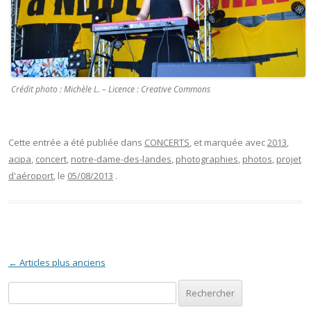
Crédit photo : Michèle L. – Licence : Creative Commons
Cette entrée a été publiée dans
CONCERTS
, et marquée avec
2013
,
acipa
,
concert
,
notre-dame-des-landes
,
photographies
,
photos
,
projet
d'aéroport
, le
05/08/2013
.
Navigation des articles
←
Articles plus anciens
Rechercher :