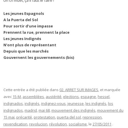
Un cri muet, ça il faut le faire !
Les jeunes Espagnols
A la Puerta del Sol
Pour sortir d’une impasse
Prennent la rue, prennent la place
Les jeunes Indignés
N’ont plus de représentant
Depuis que les marchés
Gouvernent les gouvernements (bis)
Cette entrée a été publiée dans
02. ARRET SUR IMAGES
, et marquée
avec
15-M
,
assemblées
,
austérité
,
elections
,
espagne
,
hessel
,
indignados
,
indignés
,
indignez-vous
,
jeunesse
,
les indignés
,
los
indignados
,
madrid
,
mai 68
,
mouvement des indignés
,
mouvement du
15 mai
,
précarité
,
protestation
,
puerta del sol
,
repression
,
revendication
,
revolucion
,
révolution
,
socialisme
, le
27/05/2011
.