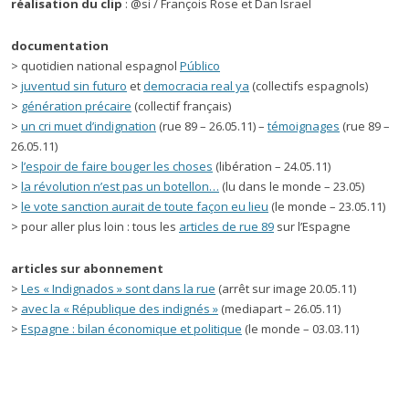
réalisation du clip
: @si / François Rose et Dan Israel
documentation
> quotidien national espagnol
Público
>
juventud sin futuro
et
democracia real ya
(collectifs espagnols)
>
génération précaire
(collectif français)
>
un cri muet d’indignation
(rue 89 – 26.05.11) –
témoignages
(rue 89 –
26.05.11)
>
l’espoir de faire bouger les choses
(libération – 24.05.11)
>
la révolution n’est pas un botellon…
(lu dans le monde – 23.05)
>
le vote sanction aurait de toute façon eu lieu
(le monde – 23.05.11)
> pour aller plus loin : tous les
articles de rue 89
sur l’Espagne
articles sur abonnement
>
Les « Indignados » sont dans la rue
(arrêt sur image 20.05.11)
>
avec la « République des indignés »
(mediapart – 26.05.11)
>
Espagne : bilan économique et politique
(le monde – 03.03.11)