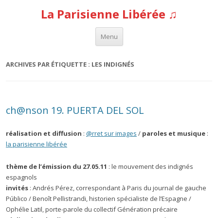
La Parisienne Libérée ♫
Aller au contenu
Menu
ARCHIVES PAR ÉTIQUETTE :
LES INDIGNÉS
ch@nson 19. PUERTA DEL SOL
réalisation et diffusion
:
@rret sur images
/
paroles et musique
:
la parisienne libérée
thème de l’émission du 27.05.11
: le mouvement des indignés
espagnols
invités
: Andrés Pérez, correspondant à Paris du journal de gauche
Público / Benoît Pellistrandi, historien spécialiste de l’Espagne /
Ophélie Latil, porte-parole du collectif Génération précaire