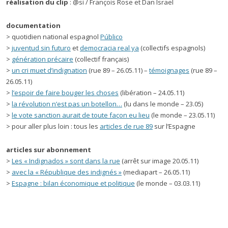
réalisation du clip
: @si / François Rose et Dan Israel
documentation
> quotidien national espagnol
Público
>
juventud sin futuro
et
democracia real ya
(collectifs espagnols)
>
génération précaire
(collectif français)
>
un cri muet d’indignation
(rue 89 – 26.05.11) –
témoignages
(rue 89 –
26.05.11)
>
l’espoir de faire bouger les choses
(libération – 24.05.11)
>
la révolution n’est pas un botellon…
(lu dans le monde – 23.05)
>
le vote sanction aurait de toute façon eu lieu
(le monde – 23.05.11)
> pour aller plus loin : tous les
articles de rue 89
sur l’Espagne
articles sur abonnement
>
Les « Indignados » sont dans la rue
(arrêt sur image 20.05.11)
>
avec la « République des indignés »
(mediapart – 26.05.11)
>
Espagne : bilan économique et politique
(le monde – 03.03.11)