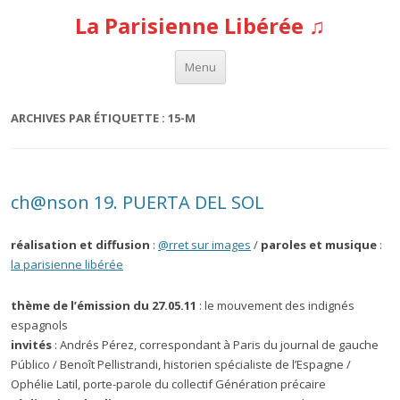
La Parisienne Libérée ♫
Aller au contenu
Menu
ARCHIVES PAR ÉTIQUETTE :
15-M
ch@nson 19. PUERTA DEL SOL
réalisation et diffusion
:
@rret sur images
/
paroles et musique
:
la parisienne libérée
thème de l’émission du 27.05.11
: le mouvement des indignés
espagnols
invités
: Andrés Pérez, correspondant à Paris du journal de gauche
Público / Benoît Pellistrandi, historien spécialiste de l’Espagne /
Ophélie Latil, porte-parole du collectif Génération précaire