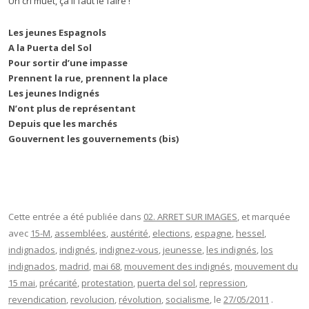
Un cri muet, ça il faut le faire !
Les jeunes Espagnols
A la Puerta del Sol
Pour sortir d’une impasse
Prennent la rue, prennent la place
Les jeunes Indignés
N’ont plus de représentant
Depuis que les marchés
Gouvernent les gouvernements (bis)
Cette entrée a été publiée dans
02. ARRET SUR IMAGES
, et marquée
avec
15-M
,
assemblées
,
austérité
,
elections
,
espagne
,
hessel
,
indignados
,
indignés
,
indignez-vous
,
jeunesse
,
les indignés
,
los
indignados
,
madrid
,
mai 68
,
mouvement des indignés
,
mouvement du
15 mai
,
précarité
,
protestation
,
puerta del sol
,
repression
,
revendication
,
revolucion
,
révolution
,
socialisme
, le
27/05/2011
.