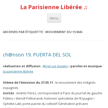
La Parisienne Libérée ♫
Aller au contenu
Menu
ARCHIVES PAR ÉTIQUETTE :
MOUVEMENT DU 15 MAI
ch@nson 19. PUERTA DEL SOL
réalisation et diffusion
:
@rret sur images
/
paroles et musique
:
la parisienne libérée
thème de l’émission du 27.05.11
: le mouvement des indignés
espagnols
invités
: Andrés Pérez, correspondant à Paris du journal de gauche
Público / Benoît Pellistrandi, historien spécialiste de l’Espagne /
Ophélie Latil, porte-parole du collectif Génération précaire