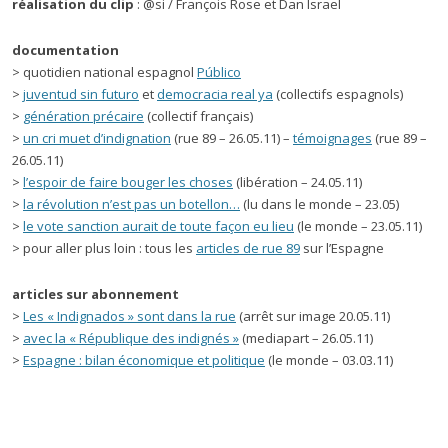
réalisation du clip
: @si / François Rose et Dan Israel
documentation
> quotidien national espagnol
Público
>
juventud sin futuro
et
democracia real ya
(collectifs espagnols)
>
génération précaire
(collectif français)
>
un cri muet d’indignation
(rue 89 – 26.05.11) –
témoignages
(rue 89 –
26.05.11)
>
l’espoir de faire bouger les choses
(libération – 24.05.11)
>
la révolution n’est pas un botellon…
(lu dans le monde – 23.05)
>
le vote sanction aurait de toute façon eu lieu
(le monde – 23.05.11)
> pour aller plus loin : tous les
articles de rue 89
sur l’Espagne
articles sur abonnement
>
Les « Indignados » sont dans la rue
(arrêt sur image 20.05.11)
>
avec la « République des indignés »
(mediapart – 26.05.11)
>
Espagne : bilan économique et politique
(le monde – 03.03.11)