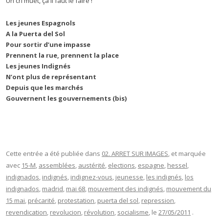
Un cri muet, ça il faut le faire !
Les jeunes Espagnols
A la Puerta del Sol
Pour sortir d’une impasse
Prennent la rue, prennent la place
Les jeunes Indignés
N’ont plus de représentant
Depuis que les marchés
Gouvernent les gouvernements (bis)
Cette entrée a été publiée dans
02. ARRET SUR IMAGES
, et marquée
avec
15-M
,
assemblées
,
austérité
,
elections
,
espagne
,
hessel
,
indignados
,
indignés
,
indignez-vous
,
jeunesse
,
les indignés
,
los
indignados
,
madrid
,
mai 68
,
mouvement des indignés
,
mouvement du
15 mai
,
précarité
,
protestation
,
puerta del sol
,
repression
,
revendication
,
revolucion
,
révolution
,
socialisme
, le
27/05/2011
.