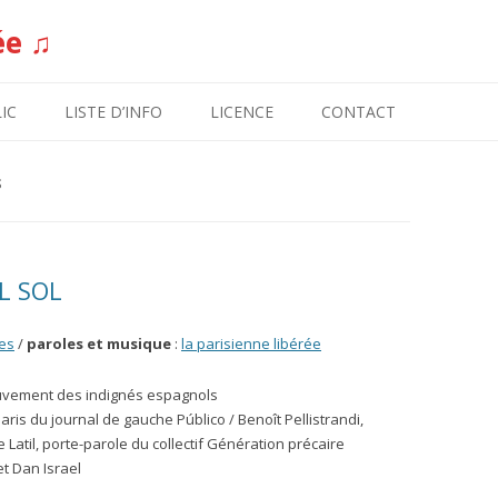
ée ♫
Aller au contenu
IC
LISTE D’INFO
LICENCE
CONTACT
S
L SOL
es
/
paroles et musique
:
la parisienne libérée
uvement des indignés espagnols
ris du journal de gauche Público / Benoît Pellistrandi,
e Latil, porte-parole du collectif Génération précaire
et Dan Israel