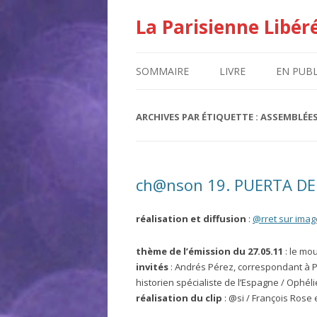
La Parisienne Libér
SOMMAIRE
LIVRE
EN PUBL
ARCHIVES PAR ÉTIQUETTE :
ASSEMBLÉE
ch@nson 19. PUERTA DE
réalisation et diffusion
:
@rret sur imag
thème de l’émission du 27.05.11
: le mo
invités
: Andrés Pérez, correspondant à Pa
historien spécialiste de l’Espagne / Ophéli
réalisation du clip
: @si / François Rose 