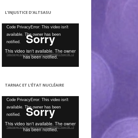
L’INJUSTICE D’ALTSASU
Lecteur
Code PrivacyError: This video isn't
vidéo
available. The owner has been
notified.
Télécharger le fichier: https://vimeo.com/288448971?loop=0&_=2
TARNAC ET L’ÉTAT NUCLÉAIRE
Lecteur
Code PrivacyError: This video isn't
vidéo
available. The owner has been
notified.
Télécharger le fichier: https://vimeo.com/259499917?loop=0&_=3