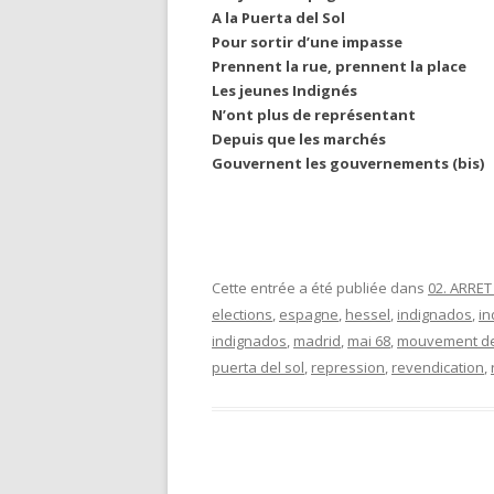
A la Puerta del Sol
Pour sortir d’une impasse
Prennent la rue, prennent la place
Les jeunes Indignés
N’ont plus de représentant
Depuis que les marchés
Gouvernent les gouvernements (bis)
Cette entrée a été publiée dans
02. ARRE
elections
,
espagne
,
hessel
,
indignados
,
in
indignados
,
madrid
,
mai 68
,
mouvement de
puerta del sol
,
repression
,
revendication
,