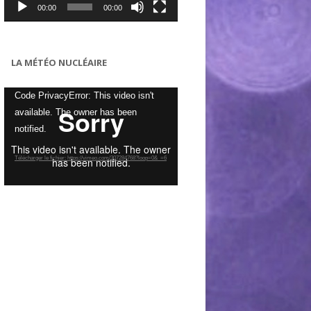
00:00
00:00
LA MÉTÉO NUCLÉAIRE
Lecteur
Code PrivacyError: This video isn't
vidéo
available. The owner has been
notified.
Télécharger le fichier: https://vimeo.com/307284768?loop=0&_=6