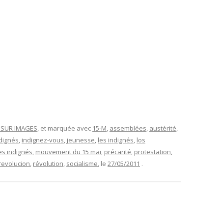
T SUR IMAGES
, et marquée avec
15-M
,
assemblées
,
austérité
,
dignés
,
indignez-vous
,
jeunesse
,
les indignés
,
los
s indignés
,
mouvement du 15 mai
,
précarité
,
protestation
,
revolucion
,
révolution
,
socialisme
, le
27/05/2011
.