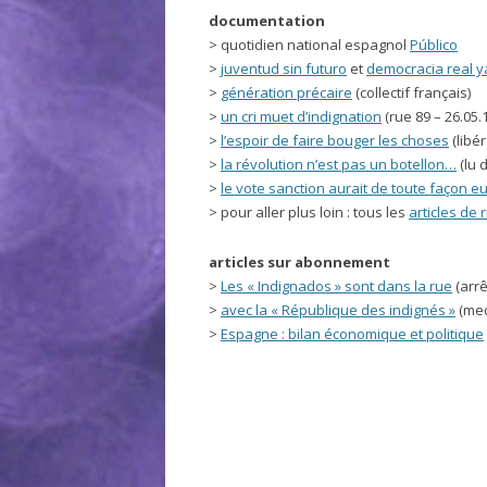
documentation
> quotidien national espagnol
Público
>
juventud sin futuro
et
democracia real y
>
génération précaire
(collectif français)
>
un cri muet d’indignation
(rue 89 – 26.05.
>
l’espoir de faire bouger les choses
(libér
>
la révolution n’est pas un botellon…
(lu 
>
le vote sanction aurait de toute façon eu
> pour aller plus loin : tous les
articles de 
articles sur abonnement
>
Les « Indignados » sont dans la rue
(arrê
>
avec la « République des indignés »
(med
>
Espagne : bilan économique et politique