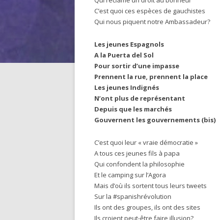
Qui réclame un droit au bonheur
C’est quoi ces espèces de gauchistes
Qui nous piquent notre Ambassadeur?
Les jeunes Espagnols
A la Puerta del Sol
Pour sortir d’une impasse
Prennent la rue, prennent la place
Les jeunes Indignés
N’ont plus de représentant
Depuis que les marchés
Gouvernent les gouvernements (bis)
C’est quoi leur « vraie démocratie »
A tous ces jeunes fils à papa
Qui confondent la philosophie
Et le camping sur l’Agora
Mais d’où ils sortent tous leurs tweets
Sur la #spanishrévolution
Ils ont des groupes, ils ont des sites
Ils croient peut-être faire illusion?