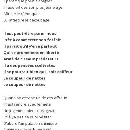
Il parait que pour le soigner
Il faudrait dès son plus jeune âge
Afin de le rééduquer
Lui interdire le découpage
Il est peut-être parmi nous
Prêt à commettre son forfait
Il parait qu’il y’en a partout
Qui se promènent en liberté
Armé de ciseaux prédateurs
Il a des pensées scélérates
Il se pourrait bien qu’il soit coiffeur
Le coupeur de nattes
Le coupeur de nattes
Quand on attrape un de ces affreux
Il faut rendre avec fermeté
Un jugement bien courageux
Et là ya pas de quoi hésiter
D’abord l’amputation chimique
Suivie d’un écorchage à vif