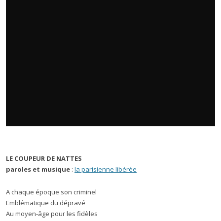
LE COUPEUR DE NATTES
paroles et musique
:
la parisienne libérée
A chaque époque son criminel
Emblématique du dépravé
Au moyen-âge pour les fidèles