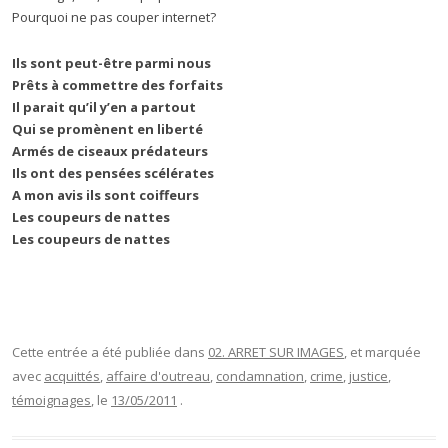
Pourquoi ne pas couper internet?
Ils sont peut-être parmi nous
Prêts à commettre des forfaits
Il parait qu’il y’en a partout
Qui se promènent en liberté
Armés de ciseaux prédateurs
Ils ont des pensées scélérates
A mon avis ils sont coiffeurs
Les coupeurs de nattes
Les coupeurs de nattes
Cette entrée a été publiée dans
02. ARRET SUR IMAGES
, et marquée
avec
acquittés
,
affaire d'outreau
,
condamnation
,
crime
,
justice
,
témoignages
, le
13/05/2011
.