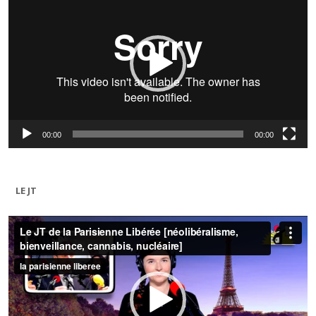
00:00
00:00
LE JT
Lecteur
vidéo