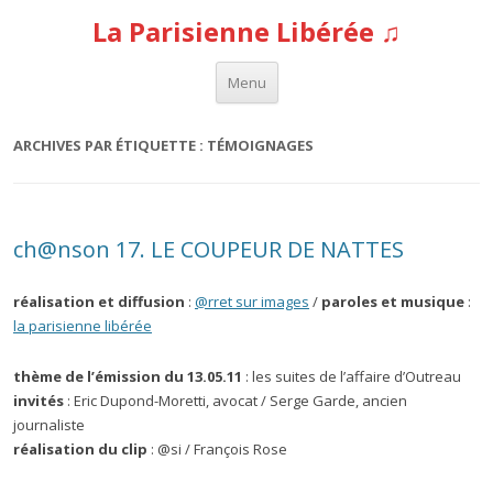
La Parisienne Libérée ♫
Aller au contenu
Menu
ARCHIVES PAR ÉTIQUETTE :
TÉMOIGNAGES
ch@nson 17. LE COUPEUR DE NATTES
réalisation et diffusion
:
@rret sur images
/
paroles et musique
:
la parisienne libérée
thème de l’émission du 13.05.11
: les suites de l’affaire d’Outreau
invités
: Eric Dupond-Moretti, avocat / Serge Garde, ancien
journaliste
réalisation du clip
: @si / François Rose