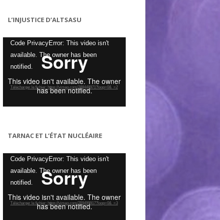
L’INJUSTICE D’ALTSASU
Lecteur
Code PrivacyError: This video isn't
vidéo
available. The owner has been
notified.
Télécharger le fichier: https://vimeo.com/288448971?loop=0&_=2
TARNAC ET L’ÉTAT NUCLÉAIRE
Lecteur
Code PrivacyError: This video isn't
vidéo
available. The owner has been
notified.
Télécharger le fichier: https://vimeo.com/259499917?loop=0&_=3