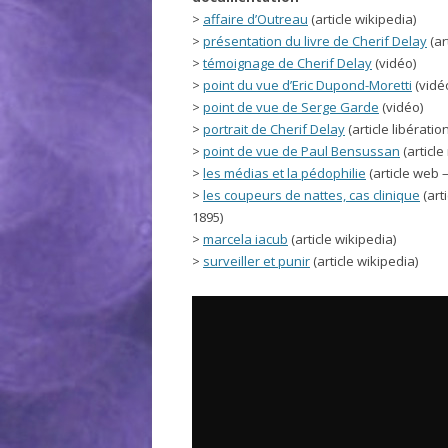
>
affaire d’Outreau
(article wikipedia)
>
présentation du livre de Cherif Delay
(ar
>
témoignage de Cherif Delay
(vidéo)
>
point du vue d’Eric Dupond-Moretti
(vidéo
>
point de vue de Serge Garde
(vidéo)
>
portrait de Cherif Delay
(article libératio
>
point de vue de Paul Bensussan
(article
>
les médias et la pédophilie
(article web 
>
les coupeurs de nattes, cas clinique
(art
1895)
>
marcela iacub
(article wikipedia)
>
surveiller et punir
(article wikipedia)