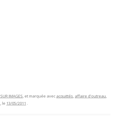
T SUR IMAGES
, et marquée avec
acquittés
,
affaire d'outreau
,
s
, le
13/05/2011
.