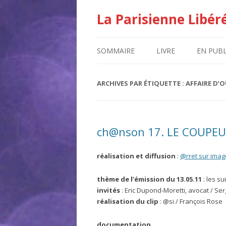
La Parisienne Libér
SOMMAIRE
LIVRE
EN PUBL
ARCHIVES PAR ÉTIQUETTE :
AFFAIRE D’
ch@nson 17. LE COUPEU
réalisation et diffusion
:
@rret sur imag
thème de l’émission du 13.05.11
: les su
invités
: Eric Dupond-Moretti, avocat / Se
réalisation du clip
: @si / François Rose
documentation