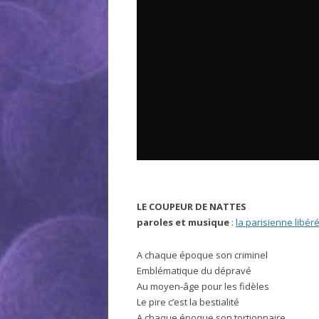
LE COUPEUR DE NATTES
paroles et musique
:
la parisienne libér
A chaque époque son criminel
Emblématique du dépravé
Au moyen-âge pour les fidèles
Le pire c’est la bestialité
A chaque époque son tortionnaire