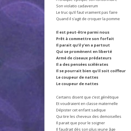
Son violatio cadaverum
Le truc qu’il faut vraiment pas faire
Quand il s’agit de croquer la pomme
Il est peut-être parmi nous
Prêt à commettre son forfait
Il parait qu’il y’en a partout
Qui se promènent en liberté
Armé de ciseaux prédateurs
Il a des pensées scélérates
Il se pourrait bien qu’il soit coiffeur
Le coupeur de nattes
Le coupeur de nattes
Certains disent que c’est génétique
Et voudraient en classe maternelle
Dépister cet enfant sadique
Qui tire les cheveux des demoiselles
Il parait que pour le soigner
Il faudrait dès son plus jeune âge