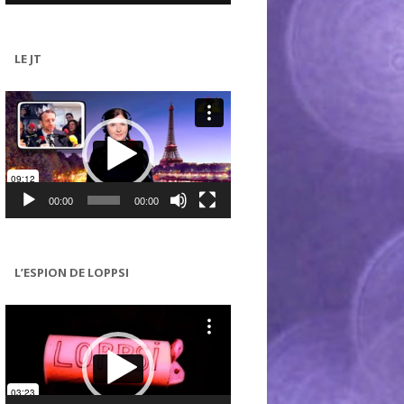
LE JT
Lecteur
vidéo
00:00
00:00
L’ESPION DE LOPPSI
Lecteur
vidéo