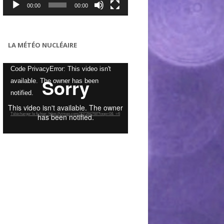
00:00
00:00
LA MÉTÉO NUCLÉAIRE
Lecteur
Code PrivacyError: This video isn't
vidéo
available. The owner has been
notified.
Télécharger le fichier: https://vimeo.com/307284768?loop=0&_=6