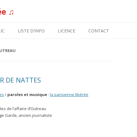
ée ♫
Aller au contenu
IC
LISTE D’INFO
LICENCE
CONTACT
OUTREAU
R DE NATTES
es
/
paroles et musique
:
la parisienne libérée
ites de l’affaire d’Outreau
rge Garde, ancien journaliste