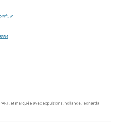
pnifOw
38554
APART
, et marquée avec
expulsions
,
hollande
,
leonarda
,