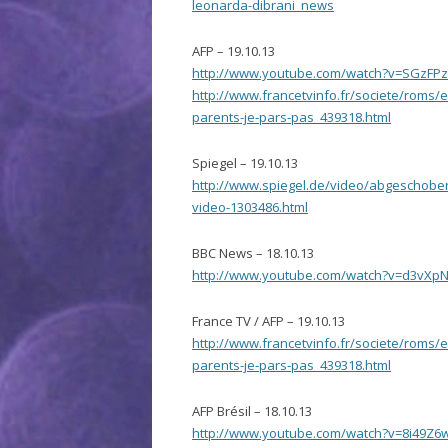
leonarda-dibrani_news
AFP – 19.10.13
http://www.youtube.com/watch?v=SGzFP
http://www.francetvinfo.fr/societe/roms/
parents-je-pars-pas_439318.html
Spiegel – 19.10.13
http://www.spiegel.de/video/abgeschobe
video-1303486.html
BBC News – 18.10.13
http://www.youtube.com/watch?v=d3vXp
France TV / AFP – 19.10.13
http://www.francetvinfo.fr/societe/roms/
parents-je-pars-pas_439318.html
AFP Brésil – 18.10.13
http://www.youtube.com/watch?v=8i49Z