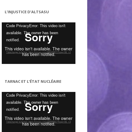
L’INJUSTICE D’ALTSASU
Lecteur
Code PrivacyError: This video isn't
vidéo
available. The owner has been
notified.
Télécharger le fichier: https://vimeo.com/288448971?loop=0&_=2
TARNAC ET L’ÉTAT NUCLÉAIRE
Lecteur
Code PrivacyError: This video isn't
vidéo
available. The owner has been
notified.
Télécharger le fichier: https://vimeo.com/259499917?loop=0&_=3