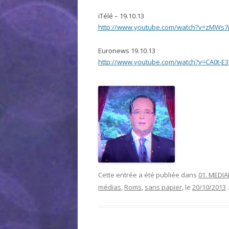
iTélé – 19.10.13
http://www.youtube.com/watch?v=zMWs7
Euronews 19.10.13
http://www.youtube.com/watch?v=CA0t-E
Cette entrée a été publiée dans
01. MEDI
médias
,
Roms
,
sans papier
, le
20/10/2013
.