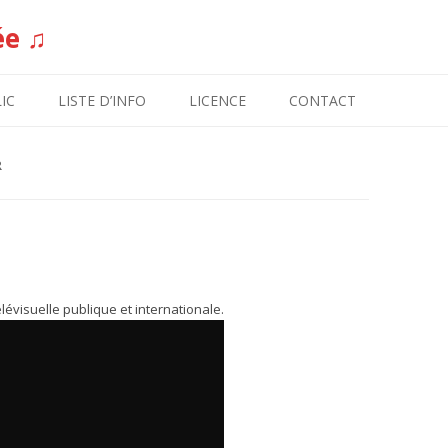
ée ♫
Aller au contenu
IC
LISTE D’INFO
LICENCE
CONTACT
R
élévisuelle publique et internationale.