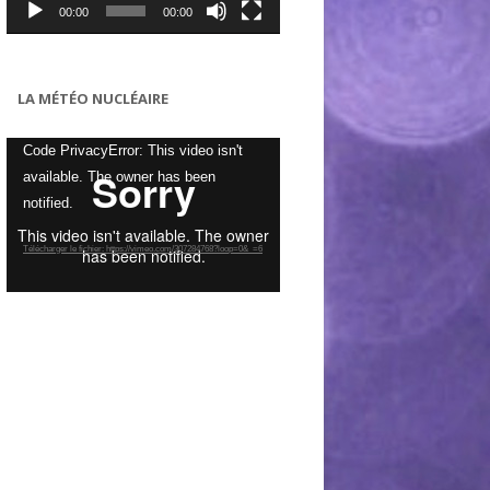
00:00
00:00
LA MÉTÉO NUCLÉAIRE
Lecteur
Code PrivacyError: This video isn't
vidéo
available. The owner has been
notified.
Télécharger le fichier: https://vimeo.com/307284768?loop=0&_=6