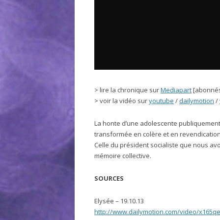
> lire la chronique sur
Mediapart
[abonné
> voir la vidéo sur
youtube
/
dailymotion
/
La honte d’une adolescente publiquement in
transformée en colère et en revendicatio
Celle du président socialiste que nous avo
mémoire collective.
SOURCES
Elysée – 19.10.13
http://www.dailymotion.com/video/x165qeq