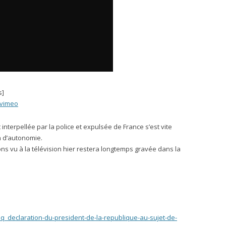
s]
vimeo
terpellée par la police et expulsée de France s’est vite
n d’autonomie.
ns vu à la télévision hier restera longtemps gravée dans la
_declaration-du-president-de-la-republique-au-sujet-de-