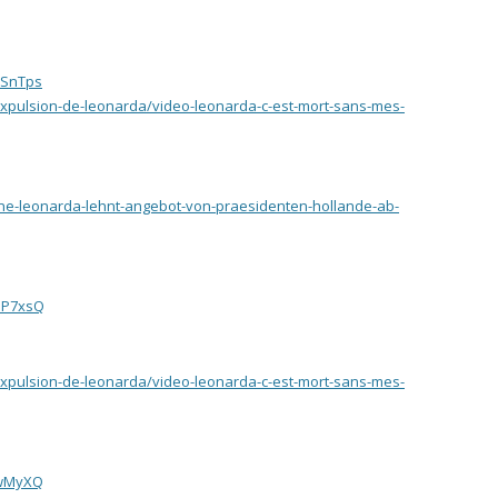
zSnTps
expulsion-de-leonarda/video-leonarda-c-est-mort-sans-mes-
ne-leonarda-lehnt-angebot-von-praesidenten-hollande-ab-
NP7xsQ
expulsion-de-leonarda/video-leonarda-c-est-mort-sans-mes-
6wMyXQ