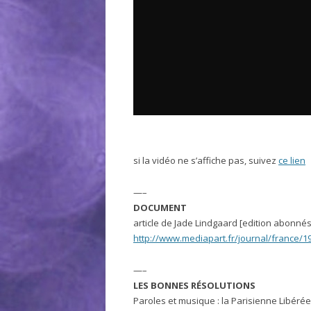
si la vidéo ne s’affiche pas, suivez
ce lien
—–
DOCUMENT
article de Jade Lindgaard [edition abonnés
http://www.mediapart.fr/journal/france/19
—–
LES BONNES RÉSOLUTIONS
Paroles et musique : la Parisienne Libérée