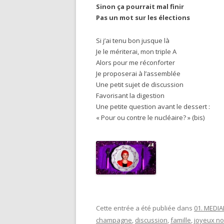
Sinon ça pourrait mal finir
Pas un mot sur les élections
Si j’ai tenu bon jusque là
Je le mériterai, mon triple A
Alors pour me réconforter
Je proposerai à l’assemblée
Une petit sujet de discussion
Favorisant la digestion
Une petite question avant le dessert :
« Pour ou contre le nucléaire? » (bis)
Cette entrée a été publiée dans
01. MEDI
champagne
,
discussion
,
famille
,
joyeux no