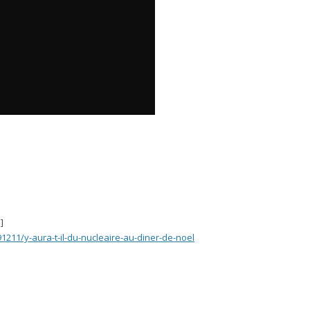
]
1211/y-aura-t-il-du-nucleaire-au-diner-de-noel