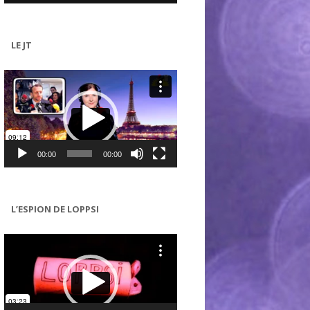
LE JT
Lecteur
vidéo
00:00
00:00
L’ESPION DE LOPPSI
Lecteur
vidéo