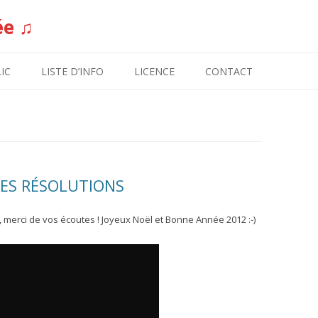
ée ♫
Aller au contenu
IC
LISTE D’INFO
LICENCE
CONTACT
NES RÉSOLUTIONS
, merci de vos écoutes ! Joyeux Noël et Bonne Année 2012 :-)