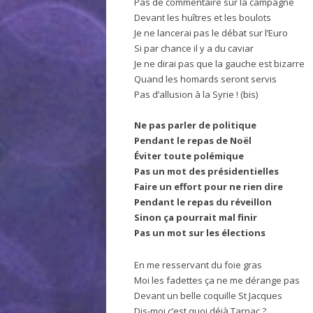
Pas de commentaire sur la campagne
Devant les huîtres et les boulots
Je ne lancerai pas le débat sur l’Euro
Si par chance il y a du caviar
Je ne dirai pas que la gauche est bizarre
Quand les homards seront servis
Pas d’allusion à la Syrie ! (bis)
Ne pas parler de politique
Pendant le repas de Noël
Éviter toute polémique
Pas un mot des présidentielles
Faire un effort pour ne rien dire
Pendant le repas du réveillon
Sinon ça pourrait mal finir
Pas un mot sur les élections
En me resservant du foie gras
Moi les fadettes ça ne me dérange pas
Devant un belle coquille St Jacques
Dis-moi c’est quoi déjà Tarnac ?