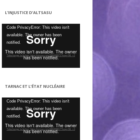
L’INJUSTICE D’ALTSASU
Lecteur
Code PrivacyError: This video isn't
vidéo
available. The owner has been
notified.
Télécharger le fichier: https://vimeo.com/288448971?loop=0&_=2
TARNAC ET L’ÉTAT NUCLÉAIRE
Lecteur
Code PrivacyError: This video isn't
vidéo
available. The owner has been
notified.
Télécharger le fichier: https://vimeo.com/259499917?loop=0&_=3