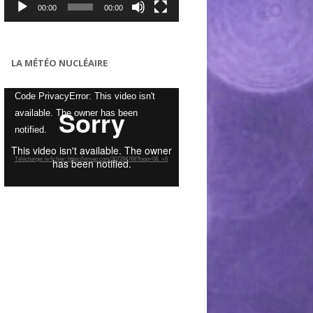
00:00
00:00
LA MÉTÉO NUCLÉAIRE
Lecteur
Code PrivacyError: This video isn't
vidéo
available. The owner has been
notified.
Télécharger le fichier: https://vimeo.com/307284768?loop=0&_=6