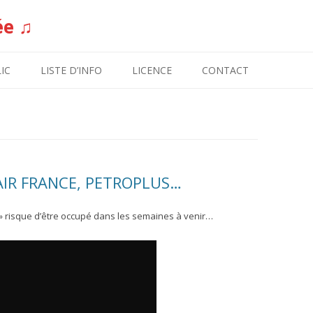
ée ♫
Aller au contenu
IC
LISTE D’INFO
LICENCE
CONTACT
 AIR FRANCE, PETROPLUS…
» risque d’être occupé dans les semaines à venir…