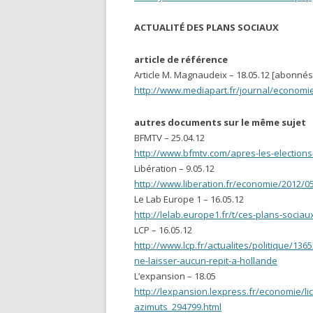
ACTUALITÉ DES PLANS SOCIAUX
article de référence
Article M. Magnaudeix – 18.05.12 [abonnés
http://www.mediapart.fr/journal/economi
autres documents sur le même sujet
BFMTV – 25.04.12
http://www.bfmtv.com/apres-les-elections
Libération – 9.05.12
http://www.liberation.fr/economie/2012/0
Le Lab Europe 1 – 16.05.12
http://lelab.europe1.fr/t/ces-plans-soci
LCP – 16.05.12
http://www.lcp.fr/actualites/politique/136
ne-laisser-aucun-repit-a-hollande
L’expansion – 18.05
http://lexpansion.lexpress.fr/economie/
azimuts_294799.html