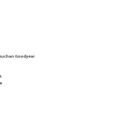
r Auchan Goodyear
A
e