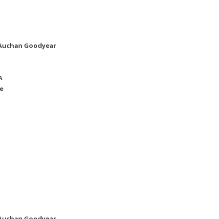
r Auchan Goodyear
A
e
r Auchan Goodyear