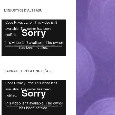
L’INJUSTICE D’ALTSASU
Lecteur
Code PrivacyError: This video isn't
vidéo
available. The owner has been
notified.
Télécharger le fichier: https://vimeo.com/288448971?loop=0&_=2
TARNAC ET L’ÉTAT NUCLÉAIRE
Lecteur
Code PrivacyError: This video isn't
vidéo
available. The owner has been
notified.
Télécharger le fichier: https://vimeo.com/259499917?loop=0&_=3