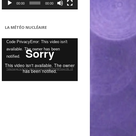
00:00
00:00
LA MÉTÉO NUCLÉAIRE
Lecteur
Code PrivacyError: This video isn't
vidéo
available. The owner has been
notified.
Télécharger le fichier: https://vimeo.com/307284768?loop=0&_=6