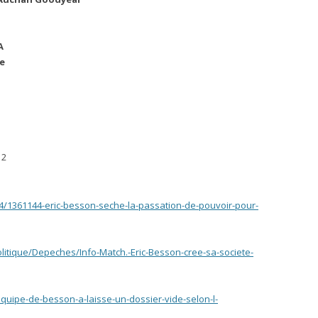
A
e
12
24/1361144-eric-besson-seche-la-passation-de-pouvoir-pour-
itique/Depeches/Info-Match.-Eric-Besson-cree-sa-societe-
-equipe-de-besson-a-laisse-un-dossier-vide-selon-l-