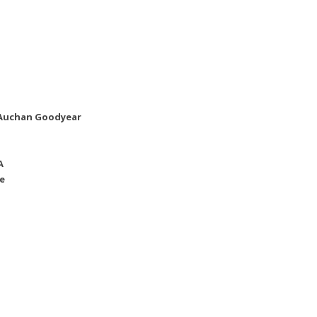
r Auchan Goodyear
A
e