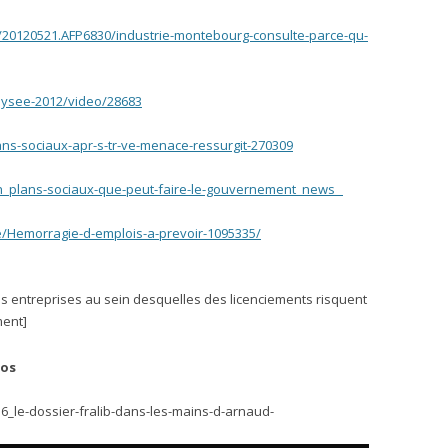
e/20120521.AFP6830/industrie-montebourg-consulte-parce-qu-
elysee-2012/video/28683
lans-sociaux-apr-s-tr-ve-menace-ressurgit-270309
h_plans-sociaux-que-peut-faire-le-gouvernement_news
/Hemorragie-d-emplois-a-prevoir-1095335/
s entreprises au sein desquelles des licenciements risquent
ement]
nos
_le-dossier-fralib-dans-les-mains-d-arnaud-