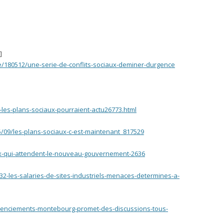
]
e/180512/une-serie-de-conflits-sociaux-deminer-durgence
-les-plans-sociaux-pourraient-actu26773.html
5/09/les-plans-sociaux-c-est-maintenant_817529
aux-qui-attendent-le-nouveau-gouvernement-2636
532-les-salaries-de-sites-industriels-menaces-determines-a-
licenciements-montebourg-promet-des-discussions-tous-