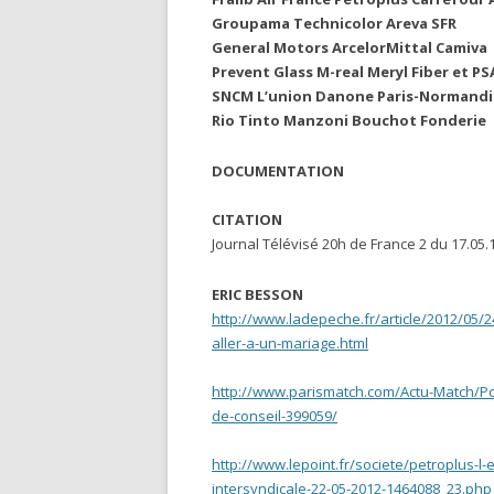
Groupama Technicolor Areva SFR
General Motors ArcelorMittal Camiva
Prevent Glass M-real Meryl Fiber et PS
SNCM L’union Danone Paris-Normandi
Rio Tinto Manzoni Bouchot Fonderie
DOCUMENTATION
CITATION
Journal Télévisé 20h de France 2 du 17.05.
ERIC BESSON
http://www.ladepeche.fr/article/2012/05/
aller-a-un-mariage.html
http://www.parismatch.com/Actu-Match/Pol
de-conseil-399059/
http://www.lepoint.fr/societe/petroplus-l
intersyndicale-22-05-2012-1464088_23.php