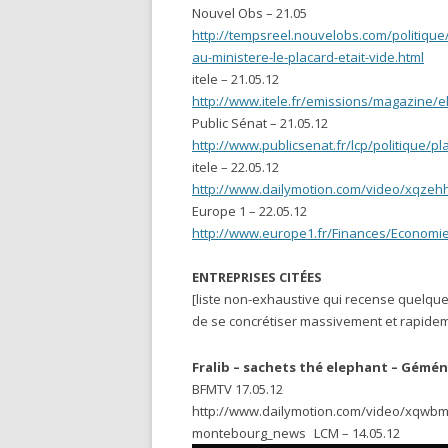
Nouvel Obs – 21.05
http://tempsreel.nouvelobs.com/politiqu
au-ministere-le-placard-etait-vide.html
itele – 21.05.12
http://www.itele.fr/emissions/magazine/
Public Sénat – 21.05.12
http://www.publicsenat.fr/lcp/politique/p
itele – 22.05.12
http://www.dailymotion.com/video/xqzeh
Europe 1 – 22.05.12
http://www.europe1.fr/Finances/Economie
ENTREPRISES CITÉES
[liste non-exhaustive qui recense quelque
de se concrétiser massivement et rapid
Fralib – sachets thé elephant – Gémé
BFMTV 17.05.12
http://www.dailymotion.com/video/xqwbm6
montebourg_news LCM – 14.05.12