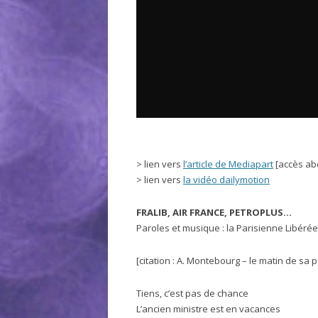
> lien vers
l’article de Mediapart
[accès ab
> lien vers
la vidéo dailymotion
FRALIB, AIR FRANCE, PETROPLUS…
Paroles et musique : la Parisienne Libérée
[citation : A. Montebourg – le matin de sa 
Tiens, c’est pas de chance
L’ancien ministre est en vacances