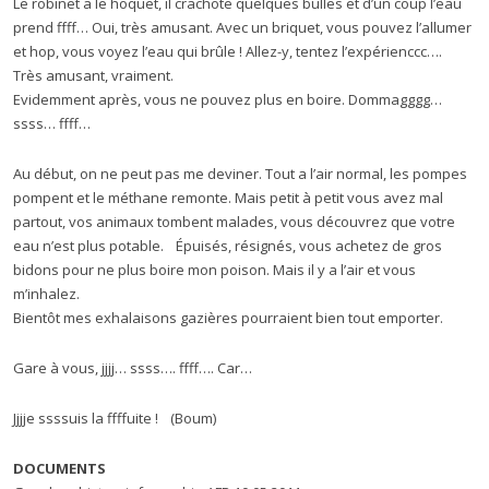
Le robinet a le hoquet, il crachote quelques bulles et d’un coup l’eau
prend ffff… Oui, très amusant. Avec un briquet, vous pouvez l’allumer
et hop, vous voyez l’eau qui brûle ! Allez-y, tentez l’expérienccc….
Très amusant, vraiment.
Evidemment après, vous ne pouvez plus en boire. Dommagggg…
ssss… ffff…
Au début, on ne peut pas me deviner. Tout a l’air normal, les pompes
pompent et le méthane remonte. Mais petit à petit vous avez mal
partout, vos animaux tombent malades, vous découvrez que votre
eau n’est plus potable. Épuisés, résignés, vous achetez de gros
bidons pour ne plus boire mon poison. Mais il y a l’air et vous
m’inhalez.
Bientôt mes exhalaisons gazières pourraient bien tout emporter.
Gare à vous, jjjj… ssss…. ffff…. Car…
Jjjje ssssuis la ffffuite ! (Boum)
DOCUMENTS