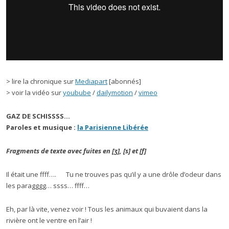
> lire la chronique sur
Mediapart
[abonnés]
> voir la vidéo sur
youbube
/
dailymotion
/
vimeo
GAZ DE SCHISSSS…
Paroles et musique :
la Parisienne Libérée
Fragments de texte avec fuites en [ʒ], [s] et [f]
Il était une ffff…. Tu ne trouves pas qu’il y a une drôle d’odeur dans
les paragggg… ssss… ffff…
Eh, par là vite, venez voir ! Tous les animaux qui buvaient dans la
rivière ont le ventre en l’air !