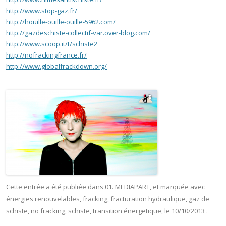
http://www.stop-gaz.fr/
http://houille-ouille-ouille-5962.com/
http://gazdeschiste-collectif-var.over-blog.com/
http://www.scoop.it/t/schiste2
http://nofrackingfrance.fr/
http://www.globalfrackdown.org/
Cette entrée a été publiée dans
01. MEDIAPART
, et marquée avec
énergies renouvelables
,
fracking
,
fracturation hydraulique
,
gaz de
schiste
,
no fracking
,
schiste
,
transition énergetique
, le
10/10/2013
.