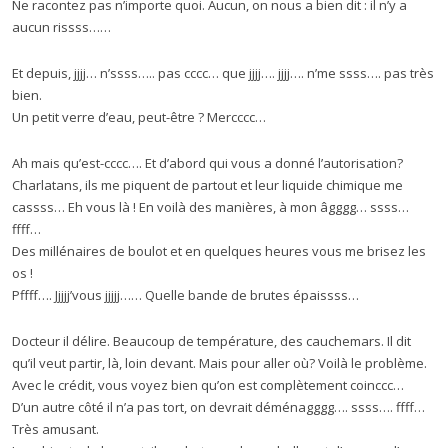
Ne racontez pas n’importe quoi. Aucun, on nous a bien dit : il n’y a
aucun rissss……
Et depuis, jjjj… n’ssss….. pas cccc… que jjjj…. jjjj…. n’me ssss…. pas très
bien.
Un petit verre d’eau, peut-être ? Mercccc…
Ah mais qu’est-cccc…. Et d’abord qui vous a donné l’autorisation?
Charlatans, ils me piquent de partout et leur liquide chimique me
cassss… Eh vous là ! En voilà des manières, à mon âgggg… ssss…
ffff…
Des millénaires de boulot et en quelques heures vous me brisez les
os !
Pffff…. Jjjjj’vous jjjjj…… Quelle bande de brutes épaissss…
Docteur il délire. Beaucoup de température, des cauchemars. Il dit
qu’il veut partir, là, loin devant. Mais pour aller où? Voilà le problème.
Avec le crédit, vous voyez bien qu’on est complètement coinccc…
D’un autre côté il n’a pas tort, on devrait déménagggg…. ssss…. ffff…
Très amusant.