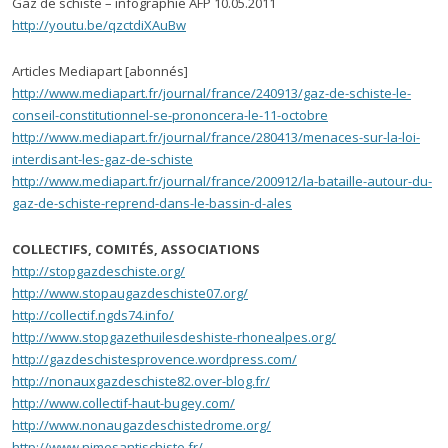
Gaz de schiste – infographie AFP 10.05.2011
http://youtu.be/qzctdiXAuBw
Articles Mediapart [abonnés]
http://www.mediapart.fr/journal/france/240913/gaz-de-schiste-le-
conseil-constitutionnel-se-prononcera-le-11-octobre
http://www.mediapart.fr/journal/france/280413/menaces-sur-la-loi-
interdisant-les-gaz-de-schiste
http://www.mediapart.fr/journal/france/200912/la-bataille-autour-du-
gaz-de-schiste-reprend-dans-le-bassin-d-ales
COLLECTIFS, COMITÉS, ASSOCIATIONS
http://stopgazdeschiste.org/
http://www.stopaugazdeschiste07.org/
http://collectif.ngds74.info/
http://www.stopgazethuilesdeshiste-rhonealpes.org/
http://gazdeschistesprovence.wordpress.com/
http://nonauxgazdeschiste82.over-blog.fr/
http://www.collectif-haut-bugey.com/
http://www.nonaugazdeschistedrome.org/
http://www.nimesantischiste.fr/