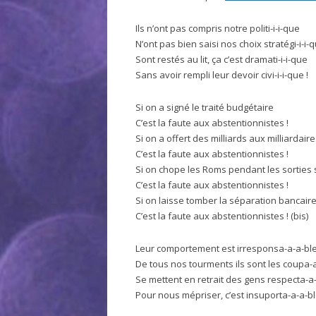
Ils n’ont pas compris notre politi-i-i-que
N’ont pas bien saisi nos choix stratégi-i-i-
Sont restés au lit, ça c’est dramati-i-i-que
Sans avoir rempli leur devoir civi-i-i-que !
Si on a signé le traité budgétaire
C’est la faute aux abstentionnistes !
Si on a offert des milliards aux milliardair
C’est la faute aux abstentionnistes !
Si on chope les Roms pendant les sorties 
C’est la faute aux abstentionnistes !
Si on laisse tomber la séparation bancair
C’est la faute aux abstentionnistes ! (bis)
Leur comportement est irresponsa-a-a-bl
De tous nos tourments ils sont les coupa-
Se mettent en retrait des gens respecta-a
Pour nous mépriser, c’est insuporta-a-a-bl