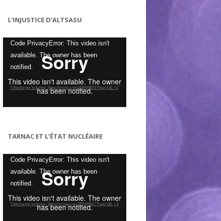
L’INJUSTICE D’ALTSASU
Lecteur
Code PrivacyError: This video isn't
vidéo
available. The owner has been
notified.
Télécharger le fichier: https://vimeo.com/288448971?loop=0&_=2
TARNAC ET L’ÉTAT NUCLÉAIRE
Lecteur
Code PrivacyError: This video isn't
vidéo
available. The owner has been
notified.
Télécharger le fichier: https://vimeo.com/259499917?loop=0&_=3