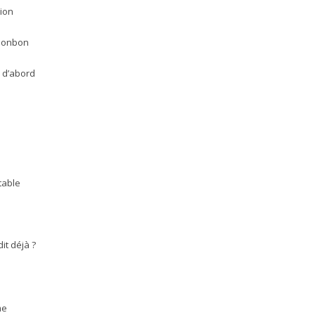
sion
 bonbon
e d’abord
table
dit déjà ?
me