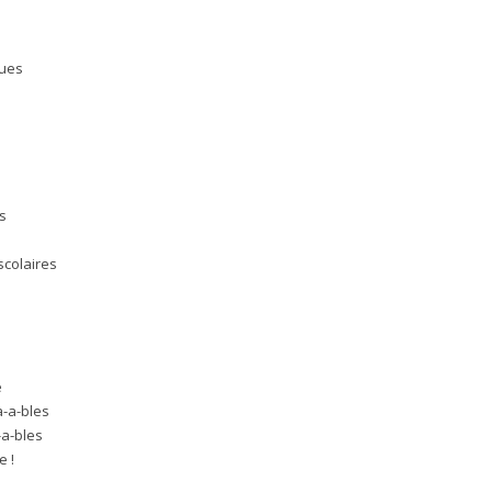
ques
es
scolaires
e
e
a-a-bles
-a-bles
e !