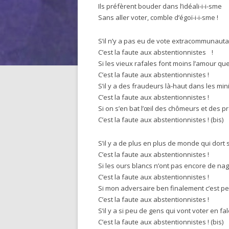
Ils préfèrent bouder dans l’idéali-i-i-sme
Sans aller voter, comble d’égoï-i-i-sme !
S’il n’y a pas eu de vote extracommunauta
C’est la faute aux abstentionnistes !
Si les vieux rafales font moins l’amour qu
C’est la faute aux abstentionnistes !
S’il y a des fraudeurs là-haut dans les min
C’est la faute aux abstentionnistes !
Si on s’en bat l’œil des chômeurs et des p
C’est la faute aux abstentionnistes ! (bis)
S’il y a de plus en plus de monde qui dort su
C’est la faute aux abstentionnistes !
Si les ours blancs n’ont pas encore de na
C’est la faute aux abstentionnistes !
Si mon adversaire ben finalement c’est p
C’est la faute aux abstentionnistes !
S’il y a si peu de gens qui vont voter en fa
C’est la faute aux abstentionnistes ! (bis)