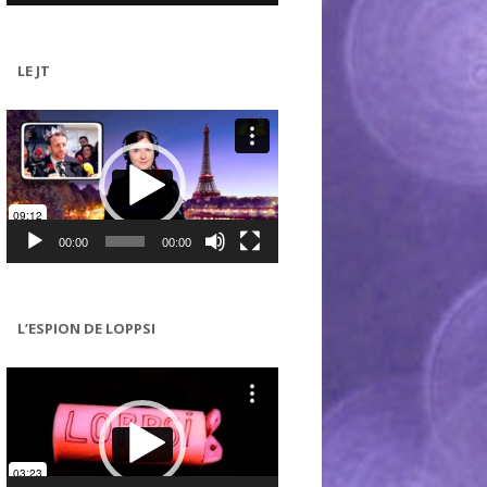
LE JT
Lecteur
vidéo
00:00
00:00
L’ESPION DE LOPPSI
Lecteur
vidéo