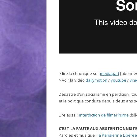
> lire la chronique sur
mediapart
[abonné
> voir la vidéo
dailymotion
/
youtube
/
vim
Désastre d’un socialisme en perdition : to
et la politique conduite depuis deux ans s
Lire aussi :
interdiction de filmer l’urne
(bill
C’EST LA FAUTE AUX ABSTENTIONNISTE
Paroles et musique :
la Parisienne Libérée