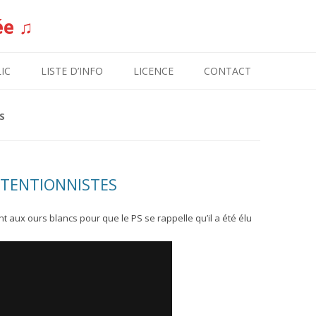
ée ♫
Aller au contenu
IC
LISTE D’INFO
LICENCE
CONTACT
S
STENTIONNISTES
t aux ours blancs pour que le PS se rappelle qu’il a été élu