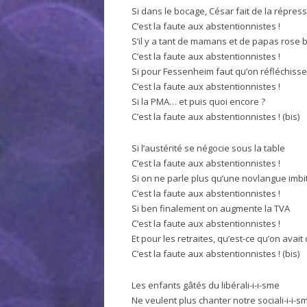
Si dans le bocage, César fait de la répres
C’est la faute aux abstentionnistes !
S’il y a tant de mamans et de papas rose
C’est la faute aux abstentionnistes !
Si pour Fessenheim faut qu’on réfléchiss
C’est la faute aux abstentionnistes !
Si la PMA… et puis quoi encore ?
C’est la faute aux abstentionnistes ! (bis)
Si l’austérité se négocie sous la table
C’est la faute aux abstentionnistes !
Si on ne parle plus qu’une novlangue imbi
C’est la faute aux abstentionnistes !
Si ben finalement on augmente la TVA
C’est la faute aux abstentionnistes !
Et pour les retraites, qu’est-ce qu’on avait 
C’est la faute aux abstentionnistes ! (bis)
Les enfants gâtés du libérali-i-i-sme
Ne veulent plus chanter notre sociali-i-i-s