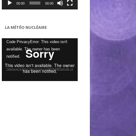
00:00
00:00
LA MÉTÉO NUCLÉAIRE
Lecteur
Code PrivacyError: This video isn't
vidéo
available. The owner has been
notified.
Télécharger le fichier: https://vimeo.com/307284768?loop=0&_=6