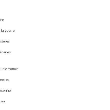
ire
e la guerre
istères
récaires
r le trottoir
geoires
ersonne
lcon