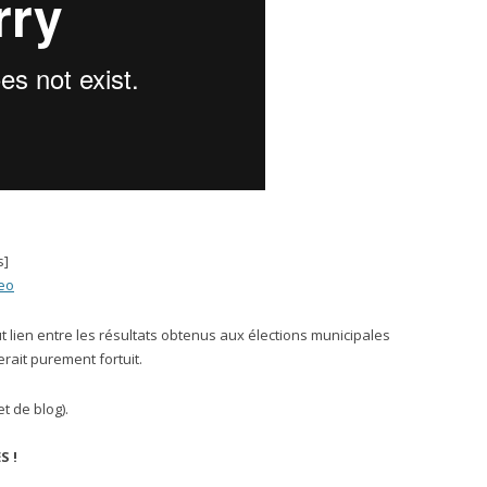
s]
eo
ut lien entre les résultats obtenus aux élections municipales
erait purement fortuit.
et de blog).
S !