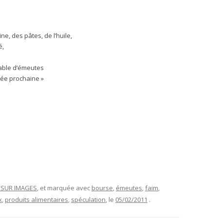
ine, des pâtes, de l’huile,
é,
érable d’émeutes
née prochaine »
T SUR IMAGES
, et marquée avec
bourse
,
émeutes
,
faim
,
x
,
produits alimentaires
,
spéculation
, le
05/02/2011
.