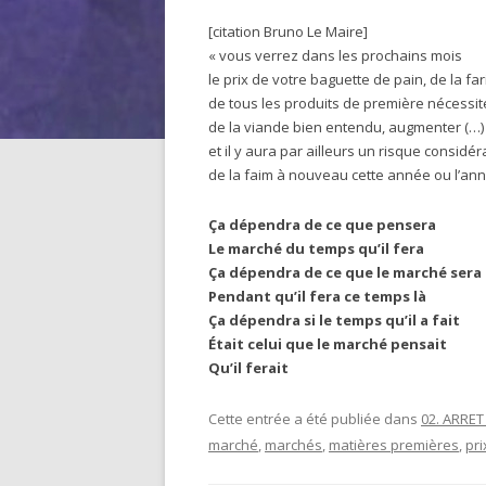
[citation Bruno Le Maire]
« vous verrez dans les prochains mois
le prix de votre baguette de pain, de la far
de tous les produits de première nécessit
de la viande bien entendu, augmenter (…)
et il y aura par ailleurs un risque consid
de la faim à nouveau cette année ou l’an
Ça dépendra de ce que pensera
Le marché du temps qu’il fera
Ça dépendra de ce que le marché sera
Pendant qu’il fera ce temps là
Ça dépendra si le temps qu’il a fait
Était celui que le marché pensait
Qu’il ferait
Cette entrée a été publiée dans
02. ARRE
marché
,
marchés
,
matières premières
,
pri