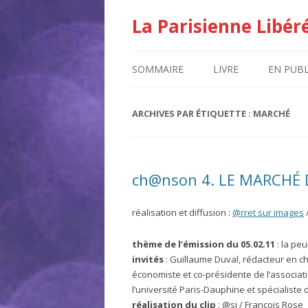
La Parisienne Libér
SOMMAIRE
LIVRE
EN PUBL
ARCHIVES PAR ÉTIQUETTE :
MARCHÉ
ch@nson 4. LE MARCHÉ 
réalisation et diffusion :
@rret sur images
thème de l’émission du 05.02.11
: la peu
invités
: Guillaume Duval, rédacteur en c
économiste et co-présidente de l’associat
l’université Paris-Dauphine et spécialiste
réalisation du clip
: @si / François Rose