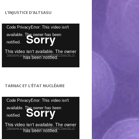
L’INJUSTICE D’ALTSASU
Lecteur
Code PrivacyError: This video isn't
vidéo
available. The owner has been
notified.
Télécharger le fichier: https://vimeo.com/288448971?loop=0&_=2
TARNAC ET L’ÉTAT NUCLÉAIRE
Lecteur
Code PrivacyError: This video isn't
vidéo
available. The owner has been
notified.
Télécharger le fichier: https://vimeo.com/259499917?loop=0&_=3