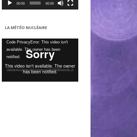
00:00
00:00
LA MÉTÉO NUCLÉAIRE
Lecteur
Code PrivacyError: This video isn't
vidéo
available. The owner has been
notified.
Télécharger le fichier: https://vimeo.com/307284768?loop=0&_=6