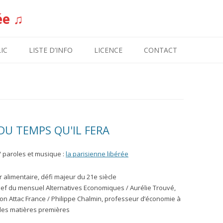
ée ♫
Aller au contenu
IC
LISTE D’INFO
LICENCE
CONTACT
DU TEMPS QU'IL FERA
/ paroles et musique :
la parisienne libérée
r alimentaire, défi majeur du 21e siècle
hef du mensuel Alternatives Economiques / Aurélie Trouvé,
ion Attac France / Philippe Chalmin, professeur d’économie à
 des matières premières