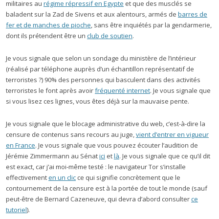
militaires au
régime répressif en Egypte
et que des musclés se
baladent sur la Zad de Sivens et aux alentours, armés de
barres de
fer et de manches de pioche
, sans être inquiétés par la gendarmerie,
dont ils prétendent être un
club de soutien
.
Je vous signale que selon un sondage du ministère de l’intérieur
(réalisé par téléphone auprès d’un échantillon représentatif de
terroristes ?) 90% des personnes qui basculent dans des activités
terroristes le font après avoir
fréquenté internet
. Je vous signale que
si vous lisez ces lignes, vous êtes déjà sur la mauvaise pente.
Je vous signale que le blocage administrative du web, c’est-à-dire la
censure de contenus sans recours au juge,
vient d’entrer en vigueur
en France
. Je vous signale que vous pouvez écouter l’audition de
Jérémie Zimmermann au Sénat
ici
et
là
. Je vous signale que ce qu’il dit
est exact, car j’ai moi-même testé : le navigateur Tor s’installe
effectivement
en un clic
ce qui signifie concrètement que le
contournement de la censure est à la portée de tout le monde (sauf
peut-être de Bernard Cazeneuve, qui devra d’abord consulter
ce
tutoriel
).