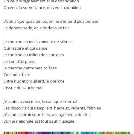
On veut le signalement et la dénonciation
On veut la surveillance, on veut la punition
Depuis quelques temps, on ne s’entend plus penser.
Le dehors parle, et le dedans se tait.
Je cherche en moi la minute de silence
Qui respire et qui danse
Je cherche au milieu des sanglots
Le son d’un piano
Je cherche parmi mes colères
Comment faire
Entre nuit et brouillard, je cherche
L’issue du cauchemar
J’écoute la voix mâle, le cantique infernal
Les discours qui s’empilent, haineux, violents, fébriles
J’écoute le bruit sourd, les arrangements dociles
L’unité nationale est tout sauf musicale.