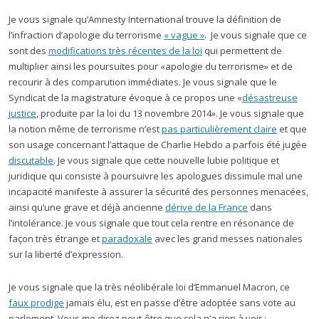
Je vous signale qu’Amnesty International trouve la définition de
l’infraction d’apologie du terrorisme
« vague »
. Je vous signale que ce
sont des
modifications très récentes de la loi
qui permettent de
multiplier ainsi les poursuites pour «apologie du terrorisme» et de
recourir à des comparution immédiates. Je vous signale que le
Syndicat de la magistrature évoque à ce propos une «
désastreuse
justice
, produite par la loi du 13 novembre 2014». Je vous signale que
la notion même de terrorisme n’est
pas particulièrement claire
et que
son usage concernant l’attaque de Charlie Hebdo a parfois été jugée
discutable
. Je vous signale que cette nouvelle lubie politique et
juridique qui consiste à poursuivre les apologues dissimule mal une
incapacité manifeste à assurer la sécurité des personnes menacées,
ainsi qu’une grave et déjà ancienne
dérive de la France
dans
l’intolérance. Je vous signale que tout cela rentre en résonance de
façon très étrange et
paradoxale
avec les grand messes nationales
sur la liberté d’expression.
Je vous signale que la très néolibérale loi d’Emmanuel Macron, ce
faux prodige
jamais élu, est en passe d’être adoptée sans vote au
parlement. Vous me direz peut-être que cela n’a rien à voir :