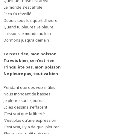
Quelque chose est arrivé
Le monde s’est affolé
Et ça t’a réveillé
Depuis tous les quart d’heure
Quand tu pleures, je pleure
Laissons le monde au loin
Dormons jusqu’à demain
Ce n’est rien, mon poisson
Tu vois bien, ce n’est rien
T’inquiète pas, mon poisson
Ne pleure pas, tout va bien
Pendant que des voix mâles
Nous inondent de basses
Je pleure sur le journal
Et les dessins s’effacent
C’est vrai que la liberté
N’est plus qu’une expression
C’est vrai, il y a de quoi pleurer
Pleure pas, petit poisson