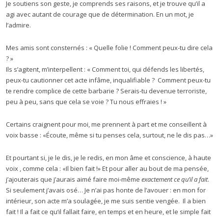
Je soutiens son geste, je comprends ses raisons, et je trouve qu’il a
agi avec autant de courage que de détermination. En un mot, je
l’admire.
Mes amis sont consternés : « Quelle folie ! Comment peux-tu dire cela
? »
Ils s’agitent, m’interpellent : « Comment toi, qui défends les libertés,
peux-tu cautionner cet acte infâme, inqualifiable ? Comment peux-tu
te rendre complice de cette barbarie ? Serais-tu devenue terroriste,
peu à peu, sans que cela se voie ? Tu nous effraies ! »
Certains craignent pour moi, me prennent à part et me conseillent à
voix basse : «Écoute, même si tu penses cela, surtout, ne le dis pas…»
Et pourtant si, je le dis, je le redis, en mon âme et conscience, à haute
voix , comme cela : «Il bien fait !» Et pour aller au bout de ma pensée,
j’ajouterais que j’aurais aimé faire moi-même
exactement ce qu’il a fait
.
Si seulement j’avais osé… Je n’ai pas honte de l’avouer : en mon for
intérieur, son acte m’a soulagée, je me suis sentie vengée. Il a bien
fait ! Il a fait ce qu’il fallait faire, en temps et en heure, et le simple fait