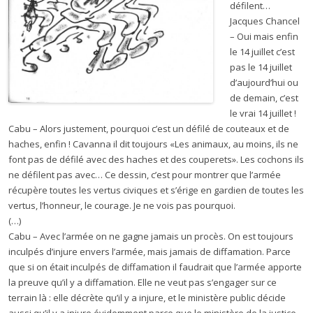
défilent…
Jacques Chancel
– Oui mais enfin
le 14 juillet c’est
pas le 14 juillet
d’aujourd’hui ou
de demain, c’est
le vrai 14 juillet !
Cabu – Alors justement, pourquoi c’est un défilé de couteaux et de
haches, enfin ! Cavanna il dit toujours «Les animaux, au moins, ils ne
font pas de défilé avec des haches et des couperets». Les cochons ils
ne défilent pas avec… Ce dessin, c’est pour montrer que l’armée
récupère toutes les vertus civiques et s’érige en gardien de toutes les
vertus, l’honneur, le courage. Je ne vois pas pourquoi.
(…)
Cabu – Avec l’armée on ne gagne jamais un procès. On est toujours
inculpés d’injure envers l’armée, mais jamais de diffamation. Parce
que si on était inculpés de diffamation il faudrait que l’armée apporte
la preuve qu’il y a diffamation. Elle ne veut pas s’engager sur ce
terrain là : elle décrète qu’il y a injure, et le ministère public décide
aussi qu’il y a injure évidemment parce que le ministère de la justice