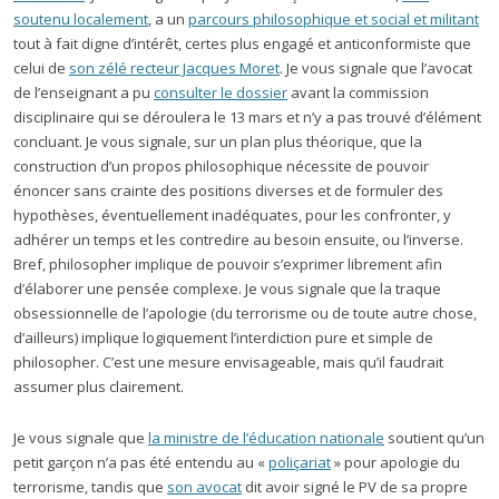
soutenu localement
, a un
parcours philosophique et social et militant
tout à fait digne d’intérêt, certes plus engagé et anticonformiste que
celui de
son zélé recteur Jacques Moret
. Je vous signale que l’avocat
de l’enseignant a pu
consulter le dossier
avant la commission
disciplinaire qui se déroulera le 13 mars et n’y a pas trouvé d’élément
concluant. Je vous signale, sur un plan plus théorique, que la
construction d’un propos philosophique nécessite de pouvoir
énoncer sans crainte des positions diverses et de formuler des
hypothèses, éventuellement inadéquates, pour les confronter, y
adhérer un temps et les contredire au besoin ensuite, ou l’inverse.
Bref, philosopher implique de pouvoir s’exprimer librement afin
d’élaborer une pensée complexe. Je vous signale que la traque
obsessionnelle de l’apologie (du terrorisme ou de toute autre chose,
d’ailleurs) implique logiquement l’interdiction pure et simple de
philosopher. C’est une mesure envisageable, mais qu’il faudrait
assumer plus clairement.
Je vous signale que
la ministre de l’éducation nationale
soutient qu’un
petit garçon n’a pas été entendu au «
poliçariat
» pour apologie du
terrorisme, tandis que
son avocat
dit avoir signé le PV de sa propre