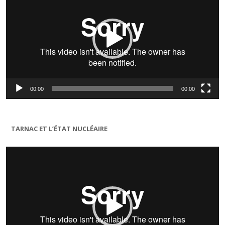
00:00
00:00
TARNAC ET L’ÉTAT NUCLÉAIRE
Lecteur
vidéo