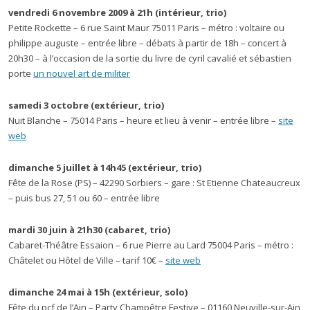
vendredi 6 novembre 2009 à 21h (intérieur, trio)
Petite Rockette – 6 rue Saint Maur 75011 Paris – métro : voltaire ou
philippe auguste – entrée libre – débats à partir de 18h – concert à
20h30 – à l’occasion de la sortie du livre de cyril cavalié et sébastien
porte
un nouvel art de militer
samedi 3 octobre (extérieur, trio)
Nuit Blanche – 75014 Paris – heure et lieu à venir – entrée libre –
site
web
dimanche 5 juillet à 14h45 (extérieur, trio)
Fête de la Rose (PS) – 42290 Sorbiers – gare : St Etienne Chateaucreux
– puis bus 27, 51 ou 60 – entrée libre
mardi 30 juin à 21h30 (cabaret, trio)
Cabaret-Théâtre Essaion – 6 rue Pierre au Lard 75004 Paris – métro :
Châtelet ou Hôtel de Ville – tarif 10€ –
site web
dimanche 24 mai à 15h (extérieur, solo)
Fête du pcf de l’Ain – Party Champêtre Festive – 01160 Neuville-sur-Ain