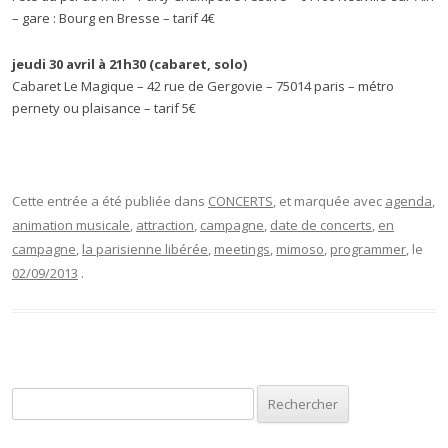
– gare : Bourg en Bresse – tarif 4€
jeudi 30 avril à 21h30 (cabaret, solo)
Cabaret Le Magique – 42 rue de Gergovie – 75014 paris – métro
pernety ou plaisance – tarif 5€
Cette entrée a été publiée dans
CONCERTS
, et marquée avec
agenda
,
animation musicale
,
attraction
,
campagne
,
date de concerts
,
en
campagne
,
la parisienne libérée
,
meetings
,
mimoso
,
programmer
, le
02/09/2013
.
Rechercher :