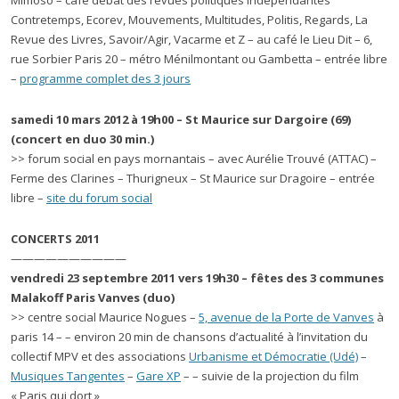
Mimoso – café débat des revues politiques indépendantes
Contretemps, Ecorev, Mouvements, Multitudes, Politis, Regards, La
Revue des Livres, Savoir/Agir, Vacarme et Z – au café le Lieu Dit – 6,
rue Sorbier Paris 20 – métro Ménilmontant ou Gambetta – entrée libre
–
programme complet des 3 jours
samedi 10 mars 2012 à 19h00 – St Maurice sur Dargoire (69)
(concert en duo 30 min.)
>> forum social en pays mornantais – avec Aurélie Trouvé (ATTAC) –
Ferme des Clarines – Thurigneux – St Maurice sur Dragoire – entrée
libre –
site du forum social
CONCERTS 2011
——————————
vendredi 23 septembre 2011 vers 19h30 – fêtes des 3 communes
Malakoff Paris Vanves (duo)
>> centre social Maurice Nogues –
5, avenue de la Porte de Vanves
à
paris 14 – – environ 20 min de chansons d’actualité à l’invitation du
collectif MPV et des associations
Urbanisme et Démocratie (Udé)
–
Musiques Tangentes
–
Gare XP
– – suivie de la projection du film
« Paris qui dort »