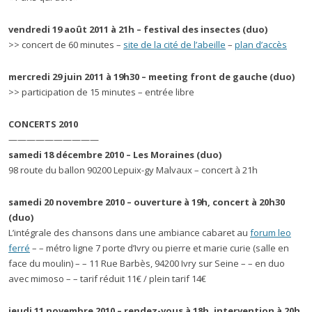
vendredi 19 août 2011 à 21h – festival des insectes (duo)
>> concert de 60 minutes –
site de la cité de l’abeille
–
plan d’accès
mercredi 29 juin 2011 à 19h30 – meeting front de gauche (duo)
>> participation de 15 minutes – entrée libre
CONCERTS 2010
——————————
samedi 18 décembre 2010 – Les Moraines
(duo)
98 route du ballon 90200 Lepuix-gy Malvaux – concert à 21h
samedi 20 novembre 2010 – ouverture à 19h, concert à 20h30
(duo)
L’intégrale des chansons dans une ambiance cabaret au
forum leo
ferré
– – métro ligne 7 porte d’Ivry ou pierre et marie curie (salle en
face du moulin) – – 11 Rue Barbès, 94200 Ivry sur Seine – – en duo
avec mimoso – – tarif réduit 11€ / plein tarif 14€
jeudi 11 novembre 2010 – rendez-vous à 18h, intervention à 20h