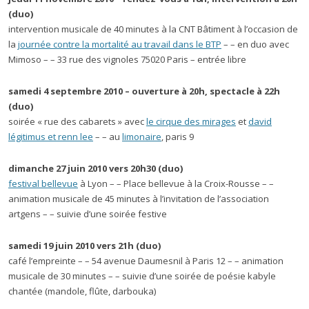
(duo)
intervention musicale de 40 minutes à la CNT Bâtiment à l’occasion de
la
journée contre la mortalité au travail dans le BTP
– – en duo avec
Mimoso – – 33 rue des vignoles 75020 Paris – entrée libre
samedi 4 septembre 2010 – ouverture à 20h, spectacle à 22h
(duo)
soirée « rue des cabarets » avec
le cirque des mirages
et
david
légitimus et renn lee
– – au
limonaire
, paris 9
dimanche 27 juin 2010 vers 20h30
(duo)
festival bellevue
à Lyon – – Place bellevue à la Croix-Rousse – –
animation musicale de 45 minutes à l’invitation de l’association
artgens – – suivie d’une soirée festive
samedi 19 juin 2010 vers 21h
(duo)
café l’empreinte – – 54 avenue Daumesnil à Paris 12 – – animation
musicale de 30 minutes – – suivie d’une soirée de poésie kabyle
chantée (mandole, flûte, darbouka)