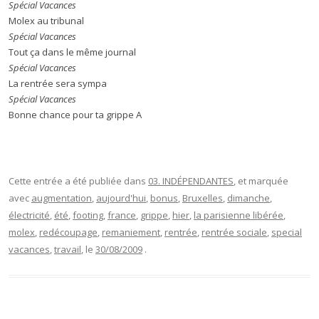
Spécial Vacances
Molex au tribunal
Spécial Vacances
Tout ça dans le même journal
Spécial Vacances
La rentrée sera sympa
Spécial Vacances
Bonne chance pour ta grippe A
Cette entrée a été publiée dans
03. INDÉPENDANTES
, et marquée
avec
augmentation
,
aujourd'hui
,
bonus
,
Bruxelles
,
dimanche
,
électricité
,
été
,
footing
,
france
,
grippe
,
hier
,
la parisienne libérée
,
molex
,
redécoupage
,
remaniement
,
rentrée
,
rentrée sociale
,
special
vacances
,
travail
, le
30/08/2009
.