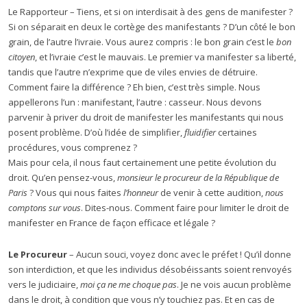
Le Rapporteur – Tiens, et si on interdisait à des gens de manifester ?
Si on séparait en deux le cortège des manifestants ? D’un côté le bon
grain, de l’autre l’ivraie. Vous aurez compris : le bon grain c’est le
bon
citoyen
, et l’ivraie c’est le mauvais. Le premier va manifester sa liberté,
tandis que l’autre n’exprime que de viles envies de détruire.
Comment faire la différence ? Eh bien, c’est très simple. Nous
appellerons l’un : manifestant, l’autre : casseur. Nous devons
parvenir à priver du droit de manifester les manifestants qui nous
posent problème. D’où l’idée de simplifier,
fluidifier
certaines
procédures, vous comprenez ?
Mais pour cela, il nous faut certainement une petite évolution du
droit. Qu’en pensez-vous,
monsieur le procureur de la République de
Paris
? Vous qui nous faites
l’honneur
de venir à cette audition,
nous
comptons sur vous
. Dites-nous. Comment faire pour limiter le droit de
manifester en France de façon efficace et légale ?
Le Procureur
– Aucun souci, voyez donc avec le préfet ! Qu’il donne
son interdiction, et que les individus désobéissants soient renvoyés
vers le judiciaire,
moi ça ne me choque pas
. Je ne vois aucun problème
dans le droit, à condition que vous n’y touchiez pas. Et en cas de