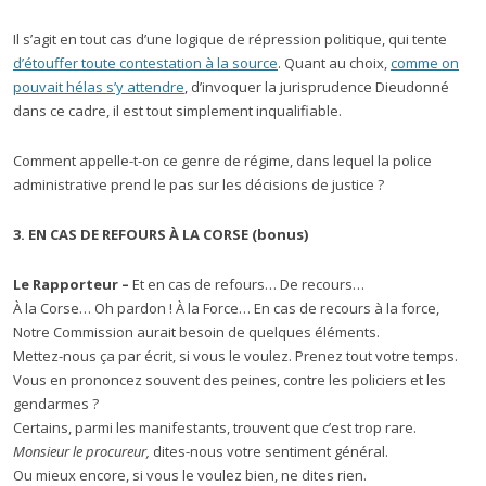
Il s’agit en tout cas d’une logique de répression politique, qui tente
d’étouffer toute contestation à la source
. Quant au choix,
comme on
pouvait hélas s’y attendre
, d’invoquer la jurisprudence Dieudonné
dans ce cadre, il est tout simplement inqualifiable.
Comment appelle-t-on ce genre de régime, dans lequel la police
administrative prend le pas sur les décisions de justice ?
3. EN CAS DE REFOURS À LA CORSE (bonus)
Le Rapporteur –
Et en cas de refours… De recours…
À la Corse… Oh pardon ! À la Force… En cas de recours à la force,
Notre Commission aurait besoin de quelques éléments.
Mettez-nous ça par écrit, si vous le voulez. Prenez tout votre temps.
Vous en prononcez souvent des peines, contre les policiers et les
gendarmes ?
Certains, parmi les manifestants, trouvent que c’est trop rare.
Monsieur le procureur,
dites-nous votre sentiment général.
Ou mieux encore, si vous le voulez bien, ne dites rien.