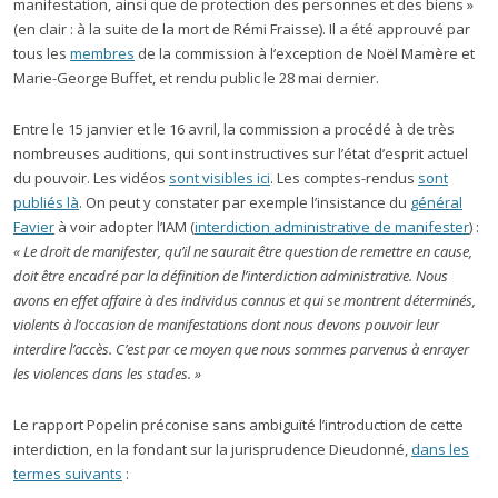
manifestation, ainsi que de protection des personnes et des biens »
(en clair : à la suite de la mort de Rémi Fraisse). Il a été approuvé par
tous les
membres
de la commission à l’exception de Noël Mamère et
Marie-George Buffet, et rendu public le 28 mai dernier.
Entre le 15 janvier et le 16 avril, la commission a procédé à de très
nombreuses auditions, qui sont instructives sur l’état d’esprit actuel
du pouvoir. Les vidéos
sont visibles ici
. Les comptes-rendus
sont
publiés là
. On peut y constater par exemple l’insistance du
général
Favier
à voir adopter l’IAM (
interdiction administrative de manifester
) :
« Le droit de manifester, qu’il ne saurait être question de remettre en cause,
doit être encadré par la définition de l’interdiction administrative. Nous
avons en effet affaire à des individus connus et qui se montrent déterminés,
violents à l’occasion de manifestations dont nous devons pouvoir leur
interdire l’accès. C’est par ce moyen que nous sommes parvenus à enrayer
les violences dans les stades. »
Le rapport Popelin préconise sans ambiguïté l’introduction de cette
interdiction, en la fondant sur la jurisprudence Dieudonné,
dans les
termes suivants
: