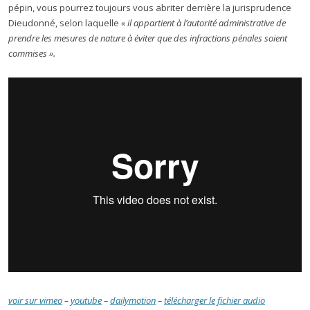
pépin, vous pourrez toujours vous abriter derrière la jurisprudence
Dieudonné, selon laquelle
« il appartient à l’autorité administrative de
prendre les mesures de nature à éviter que des infractions pénales soient
commises ».
voir sur vimeo
–
youtube
–
dailymotion
–
télécharger le fichier audio