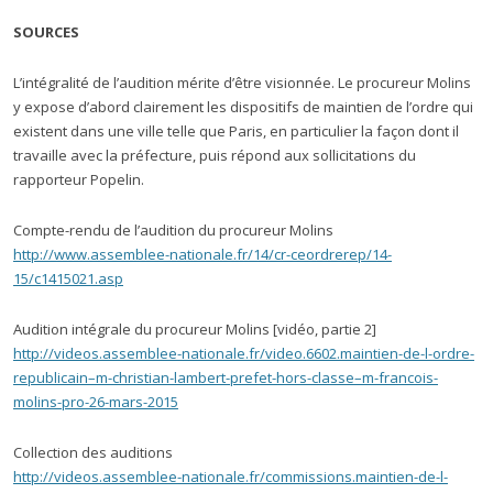
SOURCES
L’intégralité de l’audition mérite d’être visionnée. Le procureur Molins
y expose d’abord clairement les dispositifs de maintien de l’ordre qui
existent dans une ville telle que Paris, en particulier la façon dont il
travaille avec la préfecture, puis répond aux sollicitations du
rapporteur Popelin.
Compte-rendu de l’audition du procureur Molins
http://www.assemblee-nationale.fr/14/cr-ceordrerep/14-
15/c1415021.asp
Audition intégrale du procureur Molins [vidéo, partie 2]
http://videos.assemblee-nationale.fr/video.6602.maintien-de-l-ordre-
republicain–m-christian-lambert-prefet-hors-classe–m-francois-
molins-pro-26-mars-2015
Collection des auditions
http://videos.assemblee-nationale.fr/commissions.maintien-de-l-