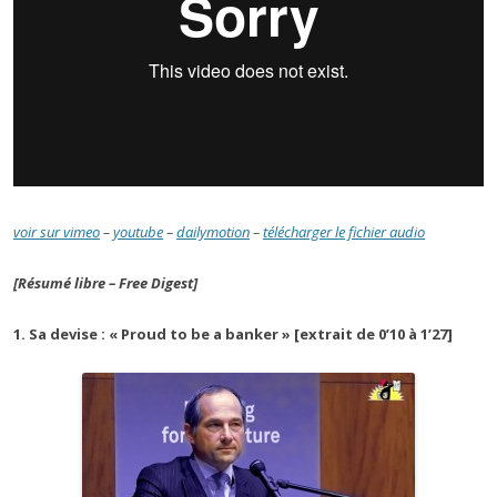
voir sur vimeo
–
youtube
–
dailymotion
–
télécharger le fichier audio
[Résumé libre – Free Digest]
1. Sa devise : « Proud to be a banker » [extrait de 0’10 à 1’27]