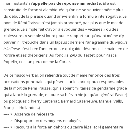
manifestants)
n’appelle pas de réponse immédiate.
Elle est
construite de façon si alambiquée qu’on ne se souvient même plus
du début de la phrase quand arrive enfin la formule interrogative. Le
nom de Rémi Fraisse n’est jamais prononcé, pas plus que le mot de
grenade. Le simple fait d’avoir à évoquer des « victimes » ou des
« blessures » semble si lourd pour le rapporteur qu’avant même d’y
parvenir il trébuche dans un lapsus : derrière l’anagramme du
Refours
à la Corse
, c’est bien l’antiterroriste qui guide désormais le maintien de
l’ordre et ses théoriciens. Au fond, la ZAD du Testet, pour Pascal
Popelin, c’est un peu comme la Corse.
De ce fiasco verbal, on retiendra tout de même l’énoncé des trois
accusations principales qui pèsent sur les principaux responsables
de la mort de Rémi Fraisse, qu’ils soient militaires (le gendarme gradé
qui a lancé la grenade, et toute sa hiérarchie jusqu’au général Favier)
ou politiques (Thierry Carcenac, Bernard Cazeneuve, Manuel Valls,
François Hollande…) :
—– > Absence de nécessité
—– > Disproportion des moyens employés
—– > Recours à la force en dehors du cadre légal et réglementaire