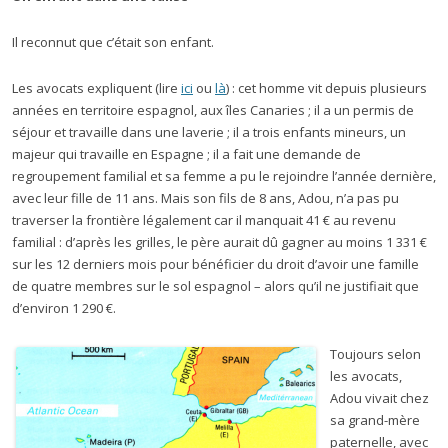
Il reconnut que c’était son enfant.
Les avocats expliquent (lire
ici
ou
là
) : cet homme vit depuis plusieurs
années en territoire espagnol, aux îles Canaries ; il a un permis de
séjour et travaille dans une laverie ; il a trois enfants mineurs, un
majeur qui travaille en Espagne ; il a fait une demande de
regroupement familial et sa femme a pu le rejoindre l’année dernière,
avec leur fille de 11 ans. Mais son fils de 8 ans, Adou, n’a pas pu
traverser la frontière légalement car il manquait 41 € au revenu
familial : d’après les grilles, le père aurait dû gagner au moins 1 331 €
sur les 12 derniers mois pour bénéficier du droit d’avoir une famille
de quatre membres sur le sol espagnol – alors qu’il ne justifiait que
d’environ 1 290 €.
Toujours selon
les avocats,
Adou vivait chez
sa grand-mère
paternelle, avec