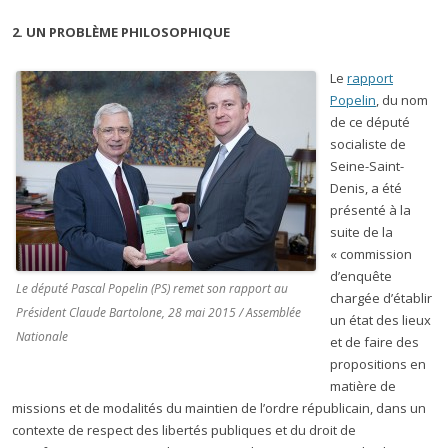
2. UN PROBLÈME PHILOSOPHIQUE
Le
rapport
Popelin
, du nom
de ce député
socialiste de
Seine-Saint-
Denis, a été
présenté à la
suite de la
« commission
d’enquête
Le député Pascal Popelin (PS) remet son rapport au
chargée d’établir
Président Claude Bartolone, 28 mai 2015 / Assemblée
un état des lieux
Nationale
et de faire des
propositions en
matière de
missions et de modalités du maintien de l’ordre républicain, dans un
contexte de respect des libertés publiques et du droit de