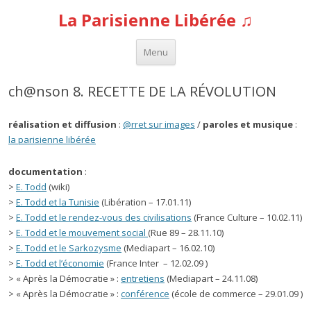
La Parisienne Libérée ♫
Aller au contenu
Menu
ch@nson 8. RECETTE DE LA RÉVOLUTION
réalisation et diffusion
:
@rret sur images
/
paroles et musique
:
la parisienne libérée
documentation
:
>
E. Todd
(wiki)
>
E. Todd et la Tunisie
(Libération – 17.01.11)
>
E. Todd et le rendez-vous des civilisations
(France Culture – 10.02.11)
>
E. Todd et le mouvement social
(Rue 89 – 28.11.10)
>
E. Todd et le Sarkozysme
(Mediapart – 16.02.10)
>
E. Todd et l’économie
(France Inter – 12.02.09 )
> « Après la Démocratie » :
entretiens
(Mediapart – 24.11.08)
> « Après la Démocratie » :
conférence
(école de commerce – 29.01.09 )