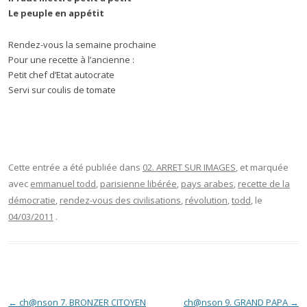
Le peuple en appétit
Rendez-vous la semaine prochaine
Pour une recette à l’ancienne :
Petit chef d’Etat autocrate
Servi sur coulis de tomate
Cette entrée a été publiée dans
02. ARRET SUR IMAGES
, et marquée
avec
emmanuel todd
,
parisienne libérée
,
pays arabes
,
recette de la
démocratie
,
rendez-vous des civilisations
,
révolution
,
todd
, le
04/03/2011
.
Navigation des articles
←
ch@nson 7. BRONZER CITOYEN
ch@nson 9. GRAND PAPA
→