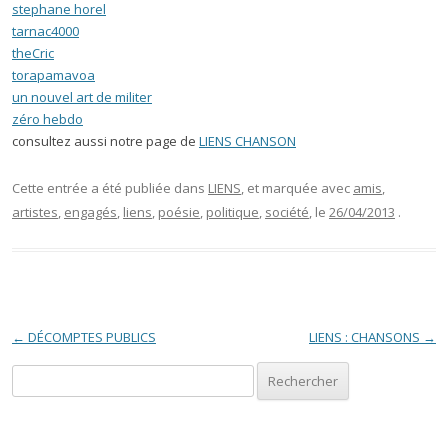
stephane horel
tarnac4000
theCric
torapamavoa
un nouvel art de militer
zéro hebdo
consultez aussi notre page de
LIENS CHANSON
Cette entrée a été publiée dans
LIENS
, et marquée avec
amis
,
artistes
,
engagés
,
liens
,
poésie
,
politique
,
société
, le
26/04/2013
.
Navigation des articles
←
DÉCOMPTES PUBLICS
LIENS : CHANSONS
→
Rechercher :