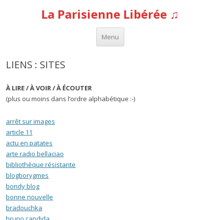
La Parisienne Libérée ♫
Aller au contenu
Menu
LIENS : SITES
À LIRE / À VOIR / À ÉCOUTER
(plus ou moins dans l’ordre alphabétique :-)
arrêt sur images
article 11
actu en patates
arte radio
bellaciao
bibliothèque résistante
blogborygmes
bondy blog
bonne nouvelle
bradouchka
bruno candida