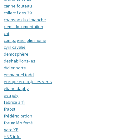
carine fouteau
collectif des 39
chanson du dimanche
clemi documentation
cnt
compagnie jolie mome
cyril cavalié
demosphère
deshabillons-les
didier porte
emmanuel todd
europe ecologie les verts
eliane daphy
eva joly
fabrice arfi
fraost
frédéric lordon
forum léo ferré
gare XP
HNS-info