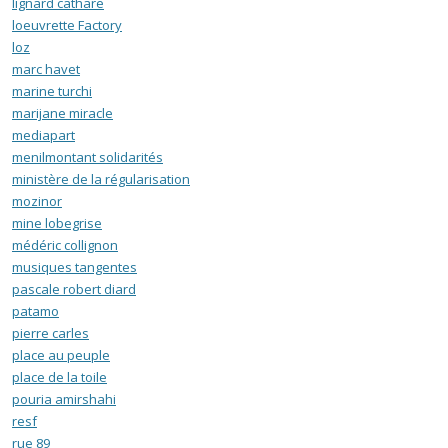
lignard cathare
loeuvrette Factory
loz
marc havet
marine turchi
marijane miracle
mediapart
menilmontant solidarités
ministère de la régularisation
mozinor
mine lobegrise
médéric collignon
musiques tangentes
pascale robert diard
patamo
pierre carles
place au peuple
place de la toile
pouria amirshahi
resf
rue 89