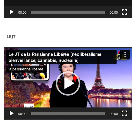
00:00
00:00
LE JT
Lecteur
vidéo
00:00
00:00