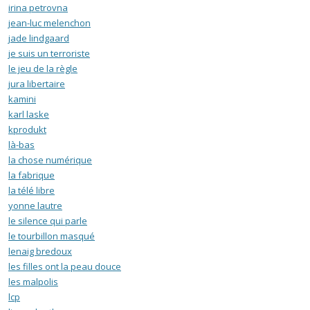
irina petrovna
jean-luc melenchon
jade lindgaard
je suis un terroriste
le jeu de la règle
jura libertaire
kamini
karl laske
kprodukt
là-bas
la chose numérique
la fabrique
la télé libre
yonne lautre
le silence qui parle
le tourbillon masqué
lenaig bredoux
les filles ont la peau douce
les malpolis
lcp