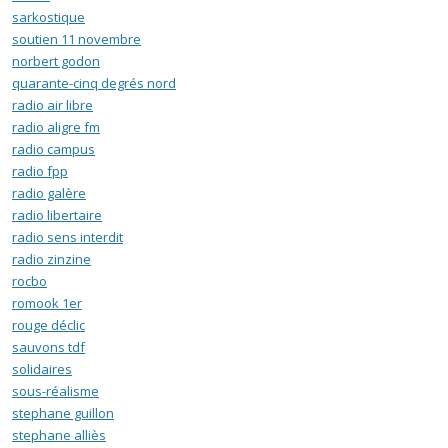
sarkostique
soutien 11 novembre
norbert godon
quarante-cinq degrés nord
radio air libre
radio aligre fm
radio campus
radio fpp
radio galère
radio libertaire
radio sens interdit
radio zinzine
rocbo
romook 1er
rouge déclic
sauvons tdf
solidaires
sous-réalisme
stephane guillon
stephane alliès