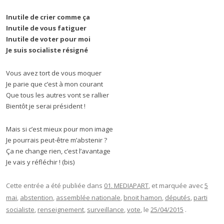
Inutile de crier comme ça
Inutile de vous fatiguer
Inutile de voter pour moi
Je suis socialiste résigné
Vous avez tort de vous moquer
Je parie que c’est à mon courant
Que tous les autres vont se rallier
Bientôt je serai président !
Mais si c’est mieux pour mon image
Je pourrais peut-être m’abstenir ?
Ça ne change rien, c’est l’avantage
Je vais y réfléchir ! (bis)
Cette entrée a été publiée dans
01. MEDIAPART
, et marquée avec
5
mai
,
abstention
,
assemblée nationale
,
bnoit hamon
,
députés
,
parti
socialiste
,
renseignement
,
surveillance
,
vote
, le
25/04/2015
.