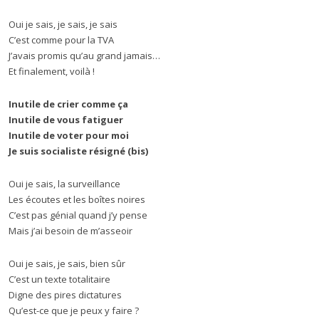
Oui je sais, je sais, je sais
C’est comme pour la TVA
J’avais promis qu’au grand jamais…
Et finalement, voilà !
Inutile de crier comme ça
Inutile de vous fatiguer
Inutile de voter pour moi
Je suis socialiste résigné (bis)
Oui je sais, la surveillance
Les écoutes et les boîtes noires
C’est pas génial quand j’y pense
Mais j’ai besoin de m’asseoir
Oui je sais, je sais, bien sûr
C’est un texte totalitaire
Digne des pires dictatures
Qu’est-ce que je peux y faire ?