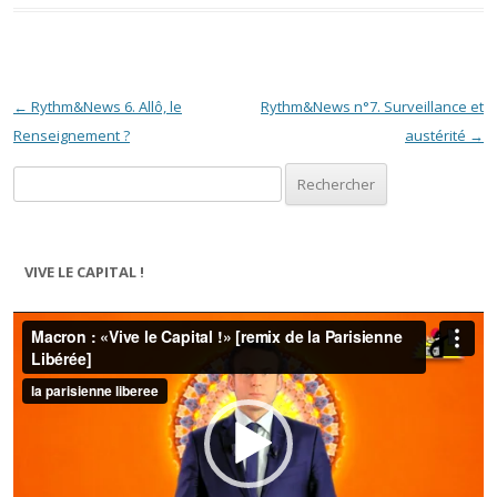
Navigation des articles
←
Rythm&News 6. Allô, le
Rythm&News n°7. Surveillance et
Renseignement ?
austérité
→
Rechercher :
VIVE LE CAPITAL !
Lecteur
vidéo