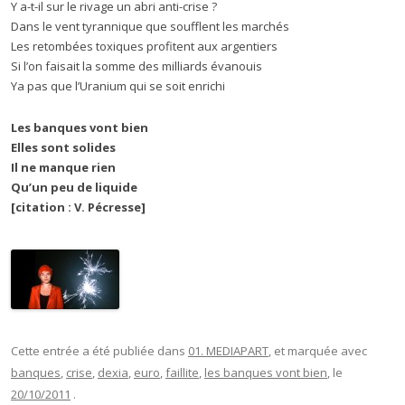
Y a-t-il sur le rivage un abri anti-crise ?
Dans le vent tyrannique que soufflent les marchés
Les retombées toxiques profitent aux argentiers
Si l’on faisait la somme des milliards évanouis
Ya pas que l’Uranium qui se soit enrichi
Les banques vont bien
Elles sont solides
Il ne manque rien
Qu’un peu de liquide
[citation : V. Pécresse]
Cette entrée a été publiée dans
01. MEDIAPART
, et marquée avec
banques
,
crise
,
dexia
,
euro
,
faillite
,
les banques vont bien
, le
20/10/2011
.