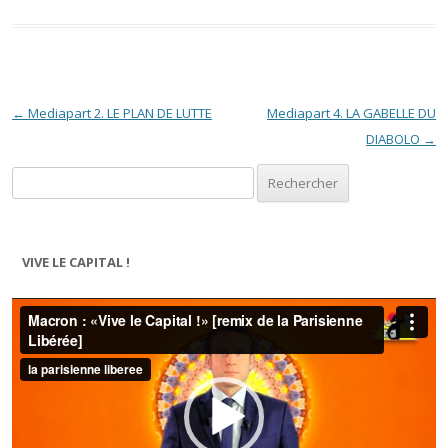
Navigation des articles
←
Mediapart 2. LE PLAN DE LUTTE
Mediapart 4. LA GABELLE DU
DIABOLO
→
Rechercher :
VIVE LE CAPITAL !
Lecteur
vidéo