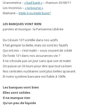
Uranometria –
« bad bank »
– chanson 25/09/11
Les Inconnus –
« la bourse »
Mamane –
triple A ou triple buse?
LES BANQUES VONT BIEN
paroles et musique : la Parisienne Libérée
Du Césium 137 scintille dans nos actifs
Il fait grimper la dette, mais où sont les fautifs
Qui ont mis – c’est malin – sous couvert de crédit
De l’iode 131 dans nos assurances-vie ?
Il ne s’écoule pas un jour sans que soir et matin
On passe un 33 tours pour dire que tout va bien
Nos centrales nucléaires sont plus belles qu’avant
Et notre système bancaire est fiable à 100%
Les banques vont bien
Elles sont solides
Il ne manque rien
Qu’un peu de liquide