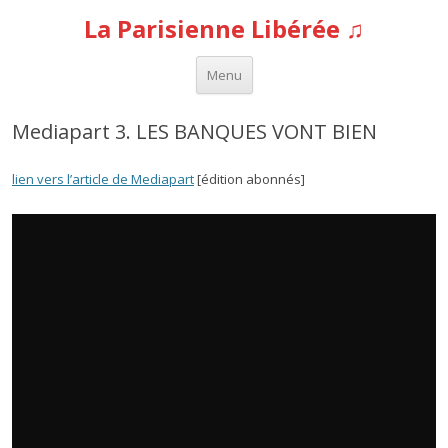
La Parisienne Libérée ♫
Aller au contenu
Menu
Mediapart 3. LES BANQUES VONT BIEN
lien vers l’article de Mediapart
[édition abonnés]