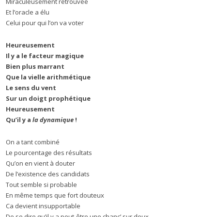
Miraculeusement retrouvée
Et l’oracle a élu
Celui pour qui l’on va voter
Heureusement
Il y a le facteur magique
Bien plus marrant
Que la vielle arithmétique
Le sens du vent
Sur un doigt prophétique
Heureusement
Qu’il y a
la dynamique
!
On a tant combiné
Le pourcentage des résultats
Qu’on en vient à douter
De l’existence des candidats
Tout semble si probable
En même temps que fort douteux
Ca devient insupportable
De se dire qu’il y a peut-être une chanc’ sur deux