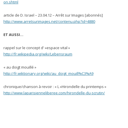
on.shtml
article de D. Israel – 23.04.12 – Arrêt sur Images [abonnés]
http://www.arretsurimages.net/contenu.php?id=4880
ET AUSSI…
rappel sur le concept d' »espace vital »
http://fr.wikipedia.org/wiki/Lebensraum
« au doigt mouillé »
http://fr.wiktionary.org/wiki/au_doigt_mouill%C3%A9
chronique/chanson à revoir : « L »Hirondelle du printemps »
http://www.laparisienneliberee.com/hirondelle-du-scrutin/