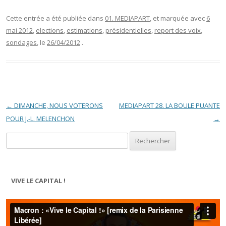
Cette entrée a été publiée dans
01. MEDIAPART
, et marquée avec
6
mai 2012
,
elections
,
estimations
,
présidentielles
,
report des voix
,
sondages
, le
26/04/2012
.
Navigation des articles
←
DIMANCHE, NOUS VOTERONS
MEDIAPART 28. LA BOULE PUANTE
POUR J.-L. MELENCHON
→
Rechercher :
VIVE LE CAPITAL !
Lecteur
vidéo