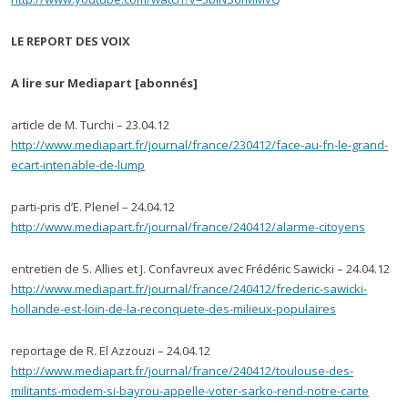
LE REPORT DES VOIX
A lire sur Mediapart [abonnés]
article de M. Turchi – 23.04.12
http://www.mediapart.fr/journal/france/230412/face-au-fn-le-grand-
ecart-intenable-de-lump
parti-pris d’E. Plenel – 24.04.12
http://www.mediapart.fr/journal/france/240412/alarme-citoyens
entretien de S. Allies et J. Confavreux avec Frédéric Sawicki – 24.04.12
http://www.mediapart.fr/journal/france/240412/frederic-sawicki-
hollande-est-loin-de-la-reconquete-des-milieux-populaires
reportage de R. El Azzouzi – 24.04.12
http://www.mediapart.fr/journal/france/240412/toulouse-des-
militants-modem-si-bayrou-appelle-voter-sarko-rend-notre-carte