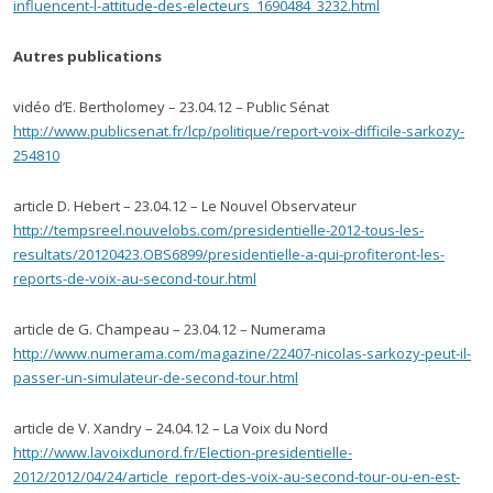
influencent-l-attitude-des-electeurs_1690484_3232.html
Autres publications
vidéo d’E. Bertholomey – 23.04.12 – Public Sénat
http://www.publicsenat.fr/lcp/politique/report-voix-difficile-sarkozy-
254810
article D. Hebert – 23.04.12 – Le Nouvel Observateur
http://tempsreel.nouvelobs.com/presidentielle-2012-tous-les-
resultats/20120423.OBS6899/presidentielle-a-qui-profiteront-les-
reports-de-voix-au-second-tour.html
article de G. Champeau – 23.04.12 – Numerama
http://www.numerama.com/magazine/22407-nicolas-sarkozy-peut-il-
passer-un-simulateur-de-second-tour.html
article de V. Xandry – 24.04.12 – La Voix du Nord
http://www.lavoixdunord.fr/Election-presidentielle-
2012/2012/04/24/article_report-des-voix-au-second-tour-ou-en-est-